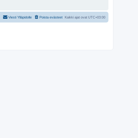
Viesti Ylläpidolle
Poista evästeet
Kaikki ajat ovat
UTC+03:00