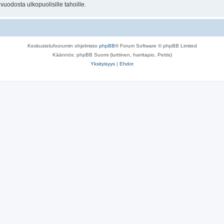
uodosta ulkopuolisille tahoille.
Keskustelufoorumin ohjelmisto
phpBB
® Forum Software © phpBB Limited
Käännös: phpBB Suomi (lurttinen, harritapio, Pettis)
Yksityisyys
|
Ehdot