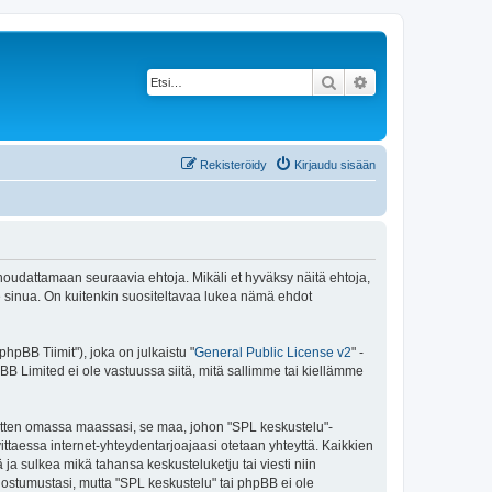
Etsi
Tarkennettu haku
Rekisteröidy
Kirjaudu sisään
 noudattamaan seuraavia ehtoja. Mikäli et hyväksy näitä ehtoja,
sinua. On kuitenkin suositeltavaa lukea nämä ehdot
pBB Tiimit"), joka on julkaistu "
General Public License v2
" -
BB Limited ei ole vastuussa siitä, mitä sallimme tai kiellämme
 sitten omassa maassasi, se maa, johon "SPL keskustelu"-
arvittaessa internet-yhteydentarjoajaasi otetaan yhteyttä. Kaikkien
ja sulkea mikä tahansa keskusteluketju tai viesti niin
uostumustasi, mutta "SPL keskustelu" tai phpBB ei ole