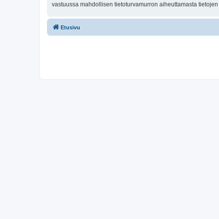
vastuussa mahdollisen tietoturvamurron aiheuttamasta tietojen v
Etusivu