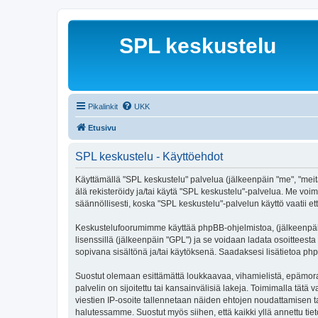
SPL keskustelu
Pikalinkit
UKK
Etusivu
SPL keskustelu - Käyttöehdot
Käyttämällä "SPL keskustelu" palvelua (jälkeenpäin "me", "meitä
älä rekisteröidy ja/tai käytä "SPL keskustelu"-palvelua. Me 
säännöllisesti, koska "SPL keskustelu"-palvelun käyttö vaatii et
Keskustelufoorumimme käyttää phpBB-ohjelmistoa, (jälkeenpäin 
lisenssillä (jälkeenpäin "GPL") ja se voidaan ladata osoitteesta
sopivana sisältönä ja/tai käytöksenä. Saadaksesi lisätietoa php
Suostut olemaan esittämättä loukkaavaa, vihamielistä, epämoraa
palvelin on sijoitettu tai kansainvälisiä lakeja. Toimimalla tätä 
viestien IP-osoite tallennetaan näiden ehtojen noudattamisen tar
halutessamme. Suostut myös siihen, että kaikki yllä annettu tie