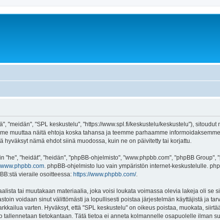
", "meidän", "SPL keskustelu", "https://www.spl.fi/keskustelu/keskustelu"), sitoudut
voimme muuttaa näitä ehtoja koska tahansa ja teemme parhaamme informoidaksemme 
tä hyväksyt nämä ehdot siinä muodossa, kuin ne on päivitetty tai korjattu.
"he", "heidät", "heidän", "phpBB-ohjelmisto", "www.phpbb.com", "phpBB Group", "ph
www.phpbb.com
. phpBB-ohjelmisto luo vain ympäristön internet-keskustelulle. php
BB:stä vieraile osoitteessa:
https://www.phpbb.com/
.
lista tai muutakaan materiaalia, joka voisi loukata voimassa olevia lakeja oli se
vastoin voidaan sinut välittömästi ja lopullisesti poistaa järjestelmän käyttäjistä ja t
kkailua varten. Hyväksyt, että "SPL keskustelu" on oikeus poistaa, muokata, siirtää 
to tallennetaan tietokantaan. Tätä tietoa ei anneta kolmannelle osapuolelle ilman s