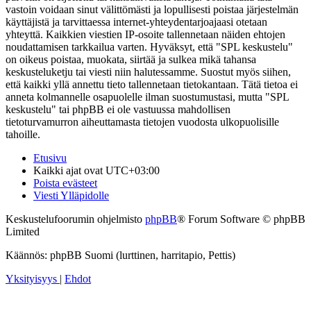
vastoin voidaan sinut välittömästi ja lopullisesti poistaa järjestelmän
käyttäjistä ja tarvittaessa internet-yhteydentarjoajaasi otetaan
yhteyttä. Kaikkien viestien IP-osoite tallennetaan näiden ehtojen
noudattamisen tarkkailua varten. Hyväksyt, että "SPL keskustelu"
on oikeus poistaa, muokata, siirtää ja sulkea mikä tahansa
keskusteluketju tai viesti niin halutessamme. Suostut myös siihen,
että kaikki yllä annettu tieto tallennetaan tietokantaan. Tätä tietoa ei
anneta kolmannelle osapuolelle ilman suostumustasi, mutta "SPL
keskustelu" tai phpBB ei ole vastuussa mahdollisen
tietoturvamurron aiheuttamasta tietojen vuodosta ulkopuolisille
tahoille.
Etusivu
Kaikki ajat ovat
UTC+03:00
Poista evästeet
Viesti Ylläpidolle
Keskustelufoorumin ohjelmisto
phpBB
® Forum Software © phpBB
Limited
Käännös: phpBB Suomi (lurttinen, harritapio, Pettis)
Yksityisyys
|
Ehdot