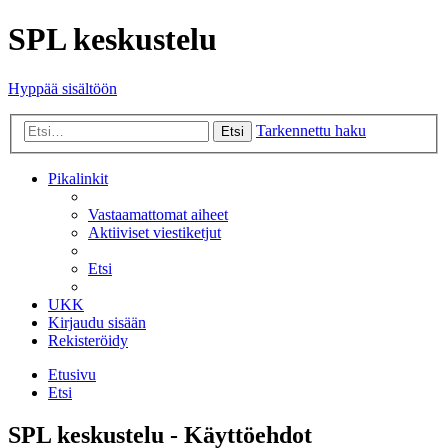
SPL keskustelu
Hyppää sisältöön
Tarkennettu haku
Etsi
Pikalinkit
Vastaamattomat aiheet
Aktiiviset viestiketjut
Etsi
UKK
Kirjaudu sisään
Rekisteröidy
Etusivu
Etsi
SPL keskustelu - Käyttöehdot