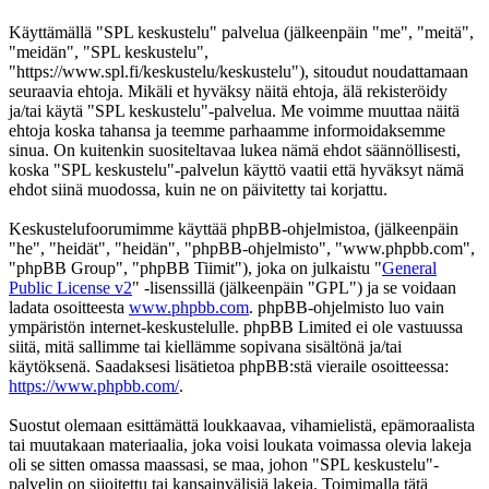
Käyttämällä "SPL keskustelu" palvelua (jälkeenpäin "me", "meitä",
"meidän", "SPL keskustelu",
"https://www.spl.fi/keskustelu/keskustelu"), sitoudut noudattamaan
seuraavia ehtoja. Mikäli et hyväksy näitä ehtoja, älä rekisteröidy
ja/tai käytä "SPL keskustelu"-palvelua. Me voimme muuttaa näitä
ehtoja koska tahansa ja teemme parhaamme informoidaksemme
sinua. On kuitenkin suositeltavaa lukea nämä ehdot säännöllisesti,
koska "SPL keskustelu"-palvelun käyttö vaatii että hyväksyt nämä
ehdot siinä muodossa, kuin ne on päivitetty tai korjattu.
Keskustelufoorumimme käyttää phpBB-ohjelmistoa, (jälkeenpäin
"he", "heidät", "heidän", "phpBB-ohjelmisto", "www.phpbb.com",
"phpBB Group", "phpBB Tiimit"), joka on julkaistu "
General
Public License v2
" -lisenssillä (jälkeenpäin "GPL") ja se voidaan
ladata osoitteesta
www.phpbb.com
. phpBB-ohjelmisto luo vain
ympäristön internet-keskustelulle. phpBB Limited ei ole vastuussa
siitä, mitä sallimme tai kiellämme sopivana sisältönä ja/tai
käytöksenä. Saadaksesi lisätietoa phpBB:stä vieraile osoitteessa:
https://www.phpbb.com/
.
Suostut olemaan esittämättä loukkaavaa, vihamielistä, epämoraalista
tai muutakaan materiaalia, joka voisi loukata voimassa olevia lakeja
oli se sitten omassa maassasi, se maa, johon "SPL keskustelu"-
palvelin on sijoitettu tai kansainvälisiä lakeja. Toimimalla tätä