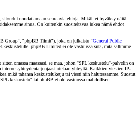
 sitoudut noudattamaan seuraavia ehtoja. Mikäli et hyväksy näitä
moidaksemme sinua. On kuitenkin suositeltavaa lukea nämä ehdot
 Group", "phpBB Tiimit"), joka on julkaistu "
General Public
t-keskustelulle. phpBB Limited ei ole vastuussa siitä, mitä sallimme
 se sitten omassa maassasi, se maa, johon "SPL keskustelu"-palvelin on
ssa internet-yhteydentarjoajaasi otetaan yhteyttä. Kaikkien viestien IP-
lkea mikä tahansa keskusteluketju tai viesti niin halutessamme. Suostut
a "SPL keskustelu" tai phpBB ei ole vastuussa mahdollisen