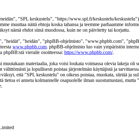
eidän", "SPL keskustelu", "https://www.spl.fi/keskustelu/keskustelu"),
 voimme muuttaa näitä ehtoja koska tahansa ja teemme parhaamme infor
äksyt nämä ehdot siinä muodossa, kuin ne on päivitetty tai korjattu.
", "heidät", "heidän", "phpBB-ohjelmisto", "www.phpbb.com", "phpBB
tteesta
www.phpbb.com
. phpBB-ohjelmisto luo vain ympäristön interne
oa phpBB:stä vieraile osoitteessa:
https://www.phpbb.com/
.
ai muutakaan materiaalia, joka voisi loukata voimassa olevia lakeja oli
t välittömästi ja lopullisesti poistaa järjestelmän käyttäjistä ja tarvittae
väksyt, että "SPL keskustelu" on oikeus poistaa, muokata, siirtää ja su
 Tätä tietoa ei anneta kolmannelle osapuolelle ilman suostumustasi, mutt
e.
Limited