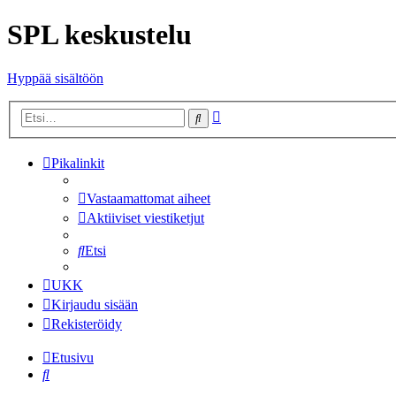
SPL keskustelu
Hyppää sisältöön
Tarkennettu
Etsi
haku
Pikalinkit
Vastaamattomat aiheet
Aktiiviset viestiketjut
Etsi
UKK
Kirjaudu sisään
Rekisteröidy
Etusivu
Etsi