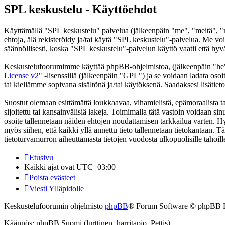
SPL keskustelu - Käyttöehdot
Käyttämällä "SPL keskustelu" palvelua (jälkeenpäin "me", "meitä", "m
ehtoja, älä rekisteröidy ja/tai käytä "SPL keskustelu"-palvelua. Me
säännöllisesti, koska "SPL keskustelu"-palvelun käyttö vaatii että hyv
Keskustelufoorumimme käyttää phpBB-ohjelmistoa, (jälkeenpäin "he
License v2
" -lisenssillä (jälkeenpäin "GPL") ja se voidaan ladata osoi
tai kiellämme sopivana sisältönä ja/tai käytöksenä. Saadaksesi lisätiet
Suostut olemaan esittämättä loukkaavaa, vihamielistä, epämoraalista t
sijoitettu tai kansainvälisiä lakeja. Toimimalla tätä vastoin voidaan sinu
osoite tallennetaan näiden ehtojen noudattamisen tarkkailua varten. Hy
myös siihen, että kaikki yllä annettu tieto tallennetaan tietokantaan.
tietoturvamurron aiheuttamasta tietojen vuodosta ulkopuolisille tahoill
Etusivu
Kaikki ajat ovat
UTC+03:00
Poista evästeet
Viesti Ylläpidolle
Keskustelufoorumin ohjelmisto
phpBB
® Forum Software © phpBB 
Käännös: phpBB Suomi (lurttinen, harritapio, Pettis)