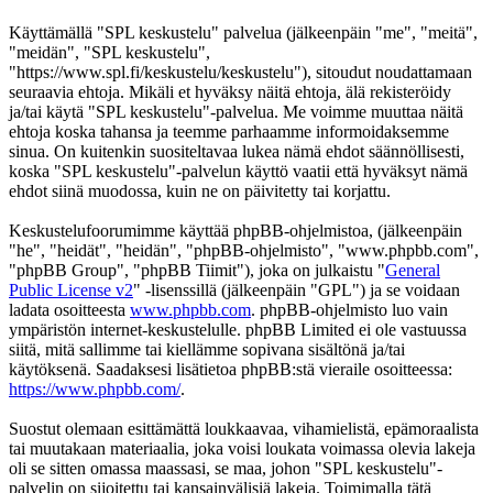
Käyttämällä "SPL keskustelu" palvelua (jälkeenpäin "me", "meitä",
"meidän", "SPL keskustelu",
"https://www.spl.fi/keskustelu/keskustelu"), sitoudut noudattamaan
seuraavia ehtoja. Mikäli et hyväksy näitä ehtoja, älä rekisteröidy
ja/tai käytä "SPL keskustelu"-palvelua. Me voimme muuttaa näitä
ehtoja koska tahansa ja teemme parhaamme informoidaksemme
sinua. On kuitenkin suositeltavaa lukea nämä ehdot säännöllisesti,
koska "SPL keskustelu"-palvelun käyttö vaatii että hyväksyt nämä
ehdot siinä muodossa, kuin ne on päivitetty tai korjattu.
Keskustelufoorumimme käyttää phpBB-ohjelmistoa, (jälkeenpäin
"he", "heidät", "heidän", "phpBB-ohjelmisto", "www.phpbb.com",
"phpBB Group", "phpBB Tiimit"), joka on julkaistu "
General
Public License v2
" -lisenssillä (jälkeenpäin "GPL") ja se voidaan
ladata osoitteesta
www.phpbb.com
. phpBB-ohjelmisto luo vain
ympäristön internet-keskustelulle. phpBB Limited ei ole vastuussa
siitä, mitä sallimme tai kiellämme sopivana sisältönä ja/tai
käytöksenä. Saadaksesi lisätietoa phpBB:stä vieraile osoitteessa:
https://www.phpbb.com/
.
Suostut olemaan esittämättä loukkaavaa, vihamielistä, epämoraalista
tai muutakaan materiaalia, joka voisi loukata voimassa olevia lakeja
oli se sitten omassa maassasi, se maa, johon "SPL keskustelu"-
palvelin on sijoitettu tai kansainvälisiä lakeja. Toimimalla tätä