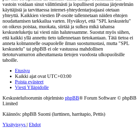
vastoin voidaan sinut välittömästi ja lopullisesti poistaa järjestelmän
käyttäjistä ja tarvittaessa internet-yhteydentarjoajaasi otetaan
yhteyttä. Kaikkien viestien IP-osoite tallennetaan näiden ehtojen
noudattamisen tarkkailua varten. Hyväksyt, että "SPL keskustelu"
on oikeus poistaa, muokata, siirtää ja sulkea mikä tahansa
keskusteluketju tai viesti niin halutessamme. Suostut myös siihen,
että kaikki yllä annettu tieto tallennetaan tietokantaan. Tätä tietoa ei
anneta kolmannelle osapuolelle ilman suostumustasi, mutta "SPL
keskustelu" tai phpBB ei ole vastuussa mahdollisen
tietoturvamurron aiheuttamasta tietojen vuodosta ulkopuolisille
tahoille.
Etusivu
Kaikki ajat ovat
UTC+03:00
Poista evästeet
Viesti Ylläpidolle
Keskustelufoorumin ohjelmisto
phpBB
® Forum Software © phpBB
Limited
Käännös: phpBB Suomi (lurttinen, harritapio, Pettis)
Yksityisyys
|
Ehdot