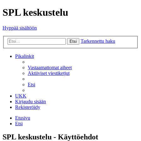
SPL keskustelu
Hyppää sisältöön
Tarkennettu haku
Etsi
Pikalinkit
Vastaamattomat aiheet
Aktiiviset viestiketjut
Etsi
UKK
Kirjaudu sisään
Rekisteröidy
Etusivu
Etsi
SPL keskustelu - Käyttöehdot