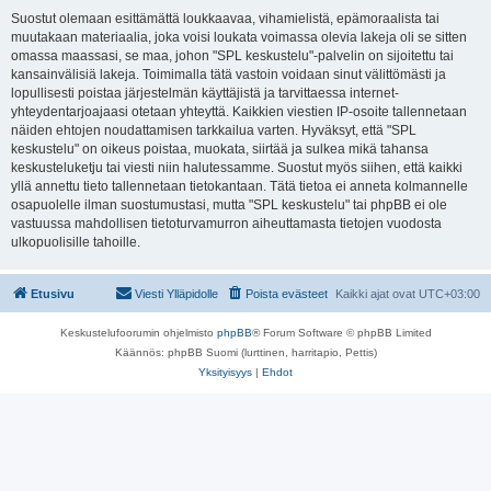
Suostut olemaan esittämättä loukkaavaa, vihamielistä, epämoraalista tai
muutakaan materiaalia, joka voisi loukata voimassa olevia lakeja oli se sitten
omassa maassasi, se maa, johon "SPL keskustelu"-palvelin on sijoitettu tai
kansainvälisiä lakeja. Toimimalla tätä vastoin voidaan sinut välittömästi ja
lopullisesti poistaa järjestelmän käyttäjistä ja tarvittaessa internet-
yhteydentarjoajaasi otetaan yhteyttä. Kaikkien viestien IP-osoite tallennetaan
näiden ehtojen noudattamisen tarkkailua varten. Hyväksyt, että "SPL
keskustelu" on oikeus poistaa, muokata, siirtää ja sulkea mikä tahansa
keskusteluketju tai viesti niin halutessamme. Suostut myös siihen, että kaikki
yllä annettu tieto tallennetaan tietokantaan. Tätä tietoa ei anneta kolmannelle
osapuolelle ilman suostumustasi, mutta "SPL keskustelu" tai phpBB ei ole
vastuussa mahdollisen tietoturvamurron aiheuttamasta tietojen vuodosta
ulkopuolisille tahoille.
Etusivu
Viesti Ylläpidolle
Poista evästeet
Kaikki ajat ovat
UTC+03:00
Keskustelufoorumin ohjelmisto
phpBB
® Forum Software © phpBB Limited
Käännös: phpBB Suomi (lurttinen, harritapio, Pettis)
Yksityisyys
|
Ehdot