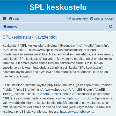
SPL keskustelu
UKK
Rekisteröidy
Kirjaudu sisään
E
Etusivu
t
SPL keskustelu - Käyttöehdot
s
i
Käyttämällä "SPL keskustelu" palvelua (jälkeenpäin "me", "meitä", "meidän",
"SPL keskustelu", "https://www.spl.fi/keskustelu/keskustelu"), sitoudut
noudattamaan seuraavia ehtoja. Mikäli et hyväksy näitä ehtoja, älä rekisteröidy
ja/tai käytä "SPL keskustelu"-palvelua. Me voimme muuttaa näitä ehtoja koska
tahansa ja teemme parhaamme informoidaksemme sinua. On kuitenkin
suositeltavaa lukea nämä ehdot säännöllisesti, koska "SPL keskustelu"-
palvelun käyttö vaatii että hyväksyt nämä ehdot siinä muodossa, kuin ne on
päivitetty tai korjattu.
Keskustelufoorumimme käyttää phpBB-ohjelmistoa, (jälkeenpäin "he", "heidät",
"heidän", "phpBB-ohjelmisto", "www.phpbb.com", "phpBB Group", "phpBB
Tiimit"), joka on julkaistu "
General Public License v2
" -lisenssillä (jälkeenpäin
"GPL") ja se voidaan ladata osoitteesta
www.phpbb.com
. phpBB-ohjelmisto luo
vain ympäristön internet-keskustelulle. phpBB Limited ei ole vastuussa siitä,
mitä sallimme tai kiellämme sopivana sisältönä ja/tai käytöksenä. Saadaksesi
lisätietoa phpBB:stä vieraile osoitteessa:
https://www.phpbb.com/
.