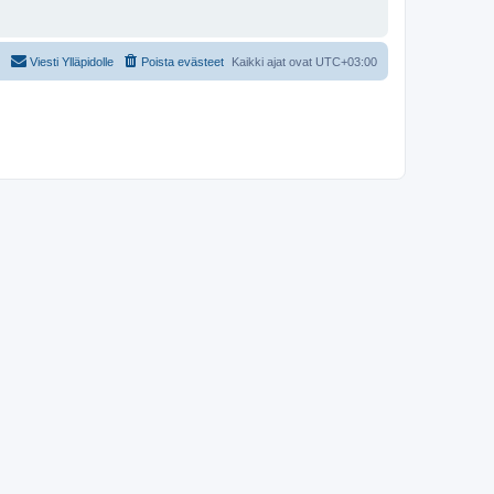
Viesti Ylläpidolle
Poista evästeet
Kaikki ajat ovat
UTC+03:00