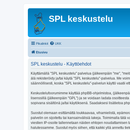
SPL keskustelu
Pikalinkit
UKK
Etusivu
SPL keskustelu - Käyttöehdot
Käyttämällä "SPL keskustelu" palvelua (jälkeenpäin "me", "meitä
älä rekisteröidy ja/tai käytä "SPL keskustelu"-palvelua. Me 
säännöllisesti, koska "SPL keskustelu"-palvelun käyttö vaatii et
Keskustelufoorumimme käyttää phpBB-ohjelmistoa, (jälkeenpäin 
lisenssillä (jälkeenpäin "GPL") ja se voidaan ladata osoitteesta
sopivana sisältönä ja/tai käytöksenä. Saadaksesi lisätietoa php
Suostut olemaan esittämättä loukkaavaa, vihamielistä, epämoraa
palvelin on sijoitettu tai kansainvälisiä lakeja. Toimimalla tätä 
viestien IP-osoite tallennetaan näiden ehtojen noudattamisen tar
halutessamme. Suostut myös siihen, että kaikki yllä annettu tie