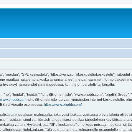
", "meidän", "SPL keskustelu", "https://www.spl.fi/keskustelu/keskustelu"), sitoudut
voimme muuttaa näitä ehtoja koska tahansa ja teemme parhaamme informoidaksemme 
tä hyväksyt nämä ehdot siinä muodossa, kuin ne on päivitetty tai korjattu.
"he", "heidät", "heidän", "phpBB-ohjelmisto", "www.phpbb.com", "phpBB Group", "ph
www.phpbb.com
. phpBB-ohjelmisto luo vain ympäristön internet-keskustelulle. php
BB:stä vieraile osoitteessa:
https://www.phpbb.com/
.
lista tai muutakaan materiaalia, joka voisi loukata voimassa olevia lakeja oli se
vastoin voidaan sinut välittömästi ja lopullisesti poistaa järjestelmän käyttäjistä ja t
kkailua varten. Hyväksyt, että "SPL keskustelu" on oikeus poistaa, muokata, siirtää 
to tallennetaan tietokantaan. Tätä tietoa ei anneta kolmannelle osapuolelle ilman s