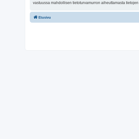
vastuussa mahdollisen tietoturvamurron aiheuttamasta tietojen v
Etusivu