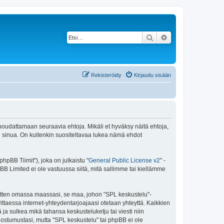
Etsi
Tarkennettu haku
Rekisteröidy
Kirjaudu sisään
 noudattamaan seuraavia ehtoja. Mikäli et hyväksy näitä ehtoja,
sinua. On kuitenkin suositeltavaa lukea nämä ehdot
pBB Tiimit"), joka on julkaistu "
General Public License v2
" -
BB Limited ei ole vastuussa siitä, mitä sallimme tai kiellämme
 sitten omassa maassasi, se maa, johon "SPL keskustelu"-
arvittaessa internet-yhteydentarjoajaasi otetaan yhteyttä. Kaikkien
ja sulkea mikä tahansa keskusteluketju tai viesti niin
uostumustasi, mutta "SPL keskustelu" tai phpBB ei ole