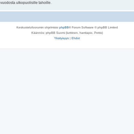
uodosta ulkopuolisille tahoille.
Keskustelufoorumin ohjelmisto
phpBB
® Forum Software © phpBB Limited
Käännös: phpBB Suomi (lurttinen, harritapio, Pettis)
Yksityisyys
|
Ehdot