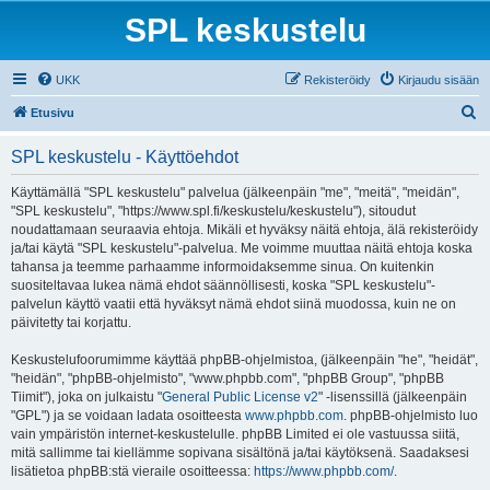
SPL keskustelu
UKK
Rekisteröidy
Kirjaudu sisään
E
Etusivu
t
SPL keskustelu - Käyttöehdot
s
i
Käyttämällä "SPL keskustelu" palvelua (jälkeenpäin "me", "meitä", "meidän",
"SPL keskustelu", "https://www.spl.fi/keskustelu/keskustelu"), sitoudut
noudattamaan seuraavia ehtoja. Mikäli et hyväksy näitä ehtoja, älä rekisteröidy
ja/tai käytä "SPL keskustelu"-palvelua. Me voimme muuttaa näitä ehtoja koska
tahansa ja teemme parhaamme informoidaksemme sinua. On kuitenkin
suositeltavaa lukea nämä ehdot säännöllisesti, koska "SPL keskustelu"-
palvelun käyttö vaatii että hyväksyt nämä ehdot siinä muodossa, kuin ne on
päivitetty tai korjattu.
Keskustelufoorumimme käyttää phpBB-ohjelmistoa, (jälkeenpäin "he", "heidät",
"heidän", "phpBB-ohjelmisto", "www.phpbb.com", "phpBB Group", "phpBB
Tiimit"), joka on julkaistu "
General Public License v2
" -lisenssillä (jälkeenpäin
"GPL") ja se voidaan ladata osoitteesta
www.phpbb.com
. phpBB-ohjelmisto luo
vain ympäristön internet-keskustelulle. phpBB Limited ei ole vastuussa siitä,
mitä sallimme tai kiellämme sopivana sisältönä ja/tai käytöksenä. Saadaksesi
lisätietoa phpBB:stä vieraile osoitteessa:
https://www.phpbb.com/
.