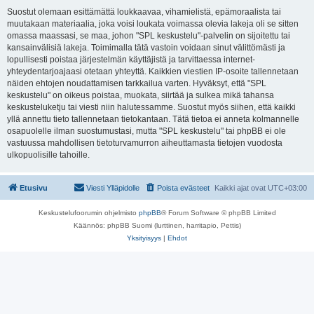
Suostut olemaan esittämättä loukkaavaa, vihamielistä, epämoraalista tai
muutakaan materiaalia, joka voisi loukata voimassa olevia lakeja oli se sitten
omassa maassasi, se maa, johon "SPL keskustelu"-palvelin on sijoitettu tai
kansainvälisiä lakeja. Toimimalla tätä vastoin voidaan sinut välittömästi ja
lopullisesti poistaa järjestelmän käyttäjistä ja tarvittaessa internet-
yhteydentarjoajaasi otetaan yhteyttä. Kaikkien viestien IP-osoite tallennetaan
näiden ehtojen noudattamisen tarkkailua varten. Hyväksyt, että "SPL
keskustelu" on oikeus poistaa, muokata, siirtää ja sulkea mikä tahansa
keskusteluketju tai viesti niin halutessamme. Suostut myös siihen, että kaikki
yllä annettu tieto tallennetaan tietokantaan. Tätä tietoa ei anneta kolmannelle
osapuolelle ilman suostumustasi, mutta "SPL keskustelu" tai phpBB ei ole
vastuussa mahdollisen tietoturvamurron aiheuttamasta tietojen vuodosta
ulkopuolisille tahoille.
Etusivu
Viesti Ylläpidolle
Poista evästeet
Kaikki ajat ovat
UTC+03:00
Keskustelufoorumin ohjelmisto
phpBB
® Forum Software © phpBB Limited
Käännös: phpBB Suomi (lurttinen, harritapio, Pettis)
Yksityisyys
|
Ehdot