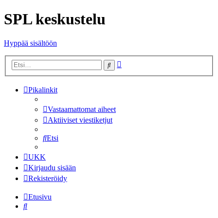
SPL keskustelu
Hyppää sisältöön
Tarkennettu
Etsi
haku
Pikalinkit
Vastaamattomat aiheet
Aktiiviset viestiketjut
Etsi
UKK
Kirjaudu sisään
Rekisteröidy
Etusivu
Etsi