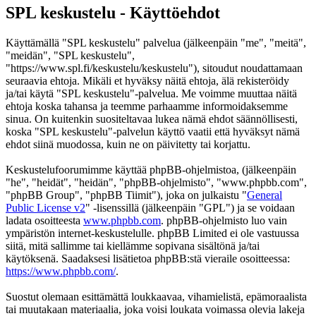
SPL keskustelu - Käyttöehdot
Käyttämällä "SPL keskustelu" palvelua (jälkeenpäin "me", "meitä",
"meidän", "SPL keskustelu",
"https://www.spl.fi/keskustelu/keskustelu"), sitoudut noudattamaan
seuraavia ehtoja. Mikäli et hyväksy näitä ehtoja, älä rekisteröidy
ja/tai käytä "SPL keskustelu"-palvelua. Me voimme muuttaa näitä
ehtoja koska tahansa ja teemme parhaamme informoidaksemme
sinua. On kuitenkin suositeltavaa lukea nämä ehdot säännöllisesti,
koska "SPL keskustelu"-palvelun käyttö vaatii että hyväksyt nämä
ehdot siinä muodossa, kuin ne on päivitetty tai korjattu.
Keskustelufoorumimme käyttää phpBB-ohjelmistoa, (jälkeenpäin
"he", "heidät", "heidän", "phpBB-ohjelmisto", "www.phpbb.com",
"phpBB Group", "phpBB Tiimit"), joka on julkaistu "
General
Public License v2
" -lisenssillä (jälkeenpäin "GPL") ja se voidaan
ladata osoitteesta
www.phpbb.com
. phpBB-ohjelmisto luo vain
ympäristön internet-keskustelulle. phpBB Limited ei ole vastuussa
siitä, mitä sallimme tai kiellämme sopivana sisältönä ja/tai
käytöksenä. Saadaksesi lisätietoa phpBB:stä vieraile osoitteessa:
https://www.phpbb.com/
.
Suostut olemaan esittämättä loukkaavaa, vihamielistä, epämoraalista
tai muutakaan materiaalia, joka voisi loukata voimassa olevia lakeja