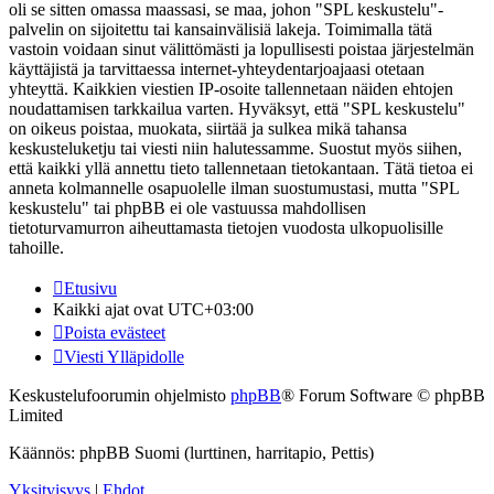
oli se sitten omassa maassasi, se maa, johon "SPL keskustelu"-
palvelin on sijoitettu tai kansainvälisiä lakeja. Toimimalla tätä
vastoin voidaan sinut välittömästi ja lopullisesti poistaa järjestelmän
käyttäjistä ja tarvittaessa internet-yhteydentarjoajaasi otetaan
yhteyttä. Kaikkien viestien IP-osoite tallennetaan näiden ehtojen
noudattamisen tarkkailua varten. Hyväksyt, että "SPL keskustelu"
on oikeus poistaa, muokata, siirtää ja sulkea mikä tahansa
keskusteluketju tai viesti niin halutessamme. Suostut myös siihen,
että kaikki yllä annettu tieto tallennetaan tietokantaan. Tätä tietoa ei
anneta kolmannelle osapuolelle ilman suostumustasi, mutta "SPL
keskustelu" tai phpBB ei ole vastuussa mahdollisen
tietoturvamurron aiheuttamasta tietojen vuodosta ulkopuolisille
tahoille.
Etusivu
Kaikki ajat ovat
UTC+03:00
Poista evästeet
Viesti Ylläpidolle
Keskustelufoorumin ohjelmisto
phpBB
® Forum Software © phpBB
Limited
Käännös: phpBB Suomi (lurttinen, harritapio, Pettis)
Yksityisyys
|
Ehdot