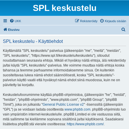
SPL keskustelu
UKK
Rekisteröidy
Kirjaudu sisään
E
Etusivu
t
SPL keskustelu - Käyttöehdot
s
i
Käyttämällä "SPL keskustelu" palvelua (jälkeenpäin "me", "meitä", "meidän",
"SPL keskustelu", "https://www.spl.fi/keskustelu/keskustelu"), sitoudut
noudattamaan seuraavia ehtoja. Mikäli et hyväksy näitä ehtoja, älä rekisteröidy
ja/tai käytä "SPL keskustelu"-palvelua. Me voimme muuttaa näitä ehtoja koska
tahansa ja teemme parhaamme informoidaksemme sinua. On kuitenkin
suositeltavaa lukea nämä ehdot säännöllisesti, koska "SPL keskustelu"-
palvelun käyttö vaatii että hyväksyt nämä ehdot siinä muodossa, kuin ne on
päivitetty tai korjattu.
Keskustelufoorumimme käyttää phpBB-ohjelmistoa, (jälkeenpäin "he", "heidät",
"heidän", "phpBB-ohjelmisto", "www.phpbb.com", "phpBB Group", "phpBB
Tiimit"), joka on julkaistu "
General Public License v2
" -lisenssillä (jälkeenpäin
"GPL") ja se voidaan ladata osoitteesta
www.phpbb.com
. phpBB-ohjelmisto luo
vain ympäristön internet-keskustelulle. phpBB Limited ei ole vastuussa siitä,
mitä sallimme tai kiellämme sopivana sisältönä ja/tai käytöksenä. Saadaksesi
lisätietoa phpBB:stä vieraile osoitteessa:
https://www.phpbb.com/
.