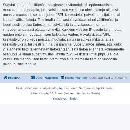
Suostut olemaan esittämättä loukkaavaa, vihamielistä, epämoraalista tai
muutakaan materiaalia, joka voisi loukata voimassa olevia lakeja oli se sitten
omassa maassasi, se maa, johon "SPL keskustelu"-palvelin on sijoitettu tai
kansainvälisiä lakeja. Toimimalla tätä vastoin voidaan sinut välittömästi ja
lopullisesti poistaa järjestelmän käyttäjistä ja tarvittaessa internet-
yhteydentarjoajaasi otetaan yhteyttä. Kaikkien viestien IP-osoite tallennetaan
näiden ehtojen noudattamisen tarkkailua varten. Hyväksyt, että "SPL
keskustelu" on oikeus poistaa, muokata, siirtää ja sulkea mikä tahansa
keskusteluketju tai viesti niin halutessamme. Suostut myös siihen, että kaikki
yllä annettu tieto tallennetaan tietokantaan. Tätä tietoa ei anneta kolmannelle
osapuolelle ilman suostumustasi, mutta "SPL keskustelu" tai phpBB ei ole
vastuussa mahdollisen tietoturvamurron aiheuttamasta tietojen vuodosta
ulkopuolisille tahoille.
Etusivu
Viesti Ylläpidolle
Poista evästeet
Kaikki ajat ovat
UTC+03:00
Keskustelufoorumin ohjelmisto
phpBB
® Forum Software © phpBB Limited
Käännös: phpBB Suomi (lurttinen, harritapio, Pettis)
Yksityisyys
|
Ehdot