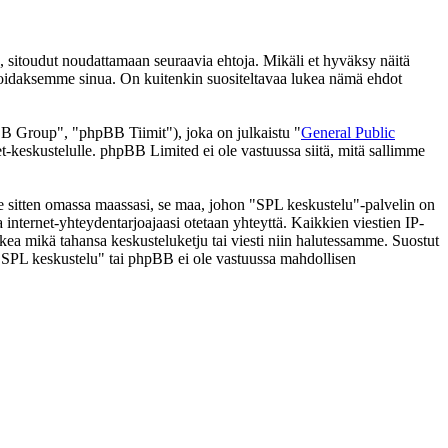
 sitoudut noudattamaan seuraavia ehtoja. Mikäli et hyväksy näitä
moidaksemme sinua. On kuitenkin suositeltavaa lukea nämä ehdot
 Group", "phpBB Tiimit"), joka on julkaistu "
General Public
t-keskustelulle. phpBB Limited ei ole vastuussa siitä, mitä sallimme
 se sitten omassa maassasi, se maa, johon "SPL keskustelu"-palvelin on
ssa internet-yhteydentarjoajaasi otetaan yhteyttä. Kaikkien viestien IP-
lkea mikä tahansa keskusteluketju tai viesti niin halutessamme. Suostut
a "SPL keskustelu" tai phpBB ei ole vastuussa mahdollisen