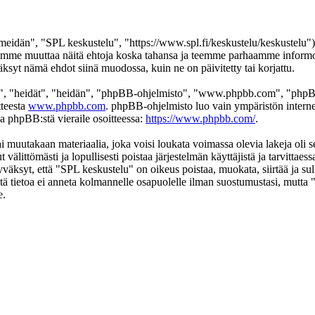
eidän", "SPL keskustelu", "https://www.spl.fi/keskustelu/keskustelu"),
 voimme muuttaa näitä ehtoja koska tahansa ja teemme parhaamme infor
äksyt nämä ehdot siinä muodossa, kuin ne on päivitetty tai korjattu.
", "heidät", "heidän", "phpBB-ohjelmisto", "www.phpbb.com", "phpBB
tteesta
www.phpbb.com
. phpBB-ohjelmisto luo vain ympäristön interne
oa phpBB:stä vieraile osoitteessa:
https://www.phpbb.com/
.
ai muutakaan materiaalia, joka voisi loukata voimassa olevia lakeja oli
t välittömästi ja lopullisesti poistaa järjestelmän käyttäjistä ja tarvittae
väksyt, että "SPL keskustelu" on oikeus poistaa, muokata, siirtää ja su
 Tätä tietoa ei anneta kolmannelle osapuolelle ilman suostumustasi, mutt
e.