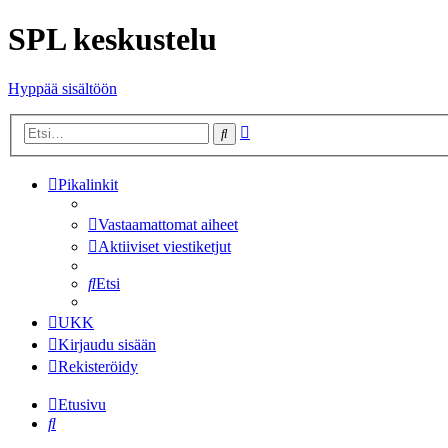
SPL keskustelu
Hyppää sisältöön
Tarkennettu
Etsi
haku
Pikalinkit
Vastaamattomat aiheet
Aktiiviset viestiketjut
Etsi
UKK
Kirjaudu sisään
Rekisteröidy
Etusivu
Etsi