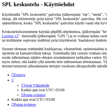
SPL keskustelu - Käyttöehdot
Käyttämällä "SPL keskustelu" palvelua (jälkeenpäin "me", "meitä", "m
ehtoja, älä rekisteröidy ja/tai käytä "SPL keskustelu"-palvelua. Me
säännöllisesti, koska "SPL keskustelu"-palvelun käyttö vaatii että hyv
Keskustelufoorumimme käyttää phpBB-ohjelmistoa, (jälkeenpäin "he
License v2
" -lisenssillä (jälkeenpäin "GPL") ja se voidaan ladata osoi
tai kiellämme sopivana sisältönä ja/tai käytöksenä. Saadaksesi lisätiet
Suostut olemaan esittämättä loukkaavaa, vihamielistä, epämoraalista t
sijoitettu tai kansainvälisiä lakeja. Toimimalla tätä vastoin voidaan sinu
osoite tallennetaan näiden ehtojen noudattamisen tarkkailua varten. Hy
myös siihen, että kaikki yllä annettu tieto tallennetaan tietokantaan.
tietoturvamurron aiheuttamasta tietojen vuodosta ulkopuolisille tahoill
Etusivu
Viesti Ylläpidolle
Kaikki ajat ovat
UTC+03:00
Poista evästeet
Kaikki ajat ovat
UTC+03:00
Poista evästeet