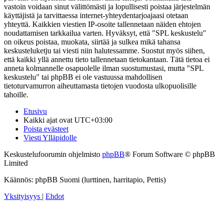
vastoin voidaan sinut välittömästi ja lopullisesti poistaa järjestelmän
käyttäjistä ja tarvittaessa internet-yhteydentarjoajaasi otetaan
yhteyttä. Kaikkien viestien IP-osoite tallennetaan näiden ehtojen
noudattamisen tarkkailua varten. Hyväksyt, että "SPL keskustelu"
on oikeus poistaa, muokata, siirtää ja sulkea mikä tahansa
keskusteluketju tai viesti niin halutessamme. Suostut myös siihen,
että kaikki yllä annettu tieto tallennetaan tietokantaan. Tätä tietoa ei
anneta kolmannelle osapuolelle ilman suostumustasi, mutta "SPL
keskustelu" tai phpBB ei ole vastuussa mahdollisen
tietoturvamurron aiheuttamasta tietojen vuodosta ulkopuolisille
tahoille.
Etusivu
Kaikki ajat ovat
UTC+03:00
Poista evästeet
Viesti Ylläpidolle
Keskustelufoorumin ohjelmisto
phpBB
® Forum Software © phpBB
Limited
Käännös: phpBB Suomi (lurttinen, harritapio, Pettis)
Yksityisyys
|
Ehdot