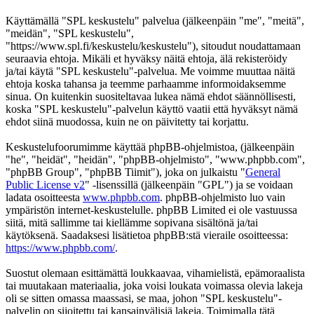
Käyttämällä "SPL keskustelu" palvelua (jälkeenpäin "me", "meitä",
"meidän", "SPL keskustelu",
"https://www.spl.fi/keskustelu/keskustelu"), sitoudut noudattamaan
seuraavia ehtoja. Mikäli et hyväksy näitä ehtoja, älä rekisteröidy
ja/tai käytä "SPL keskustelu"-palvelua. Me voimme muuttaa näitä
ehtoja koska tahansa ja teemme parhaamme informoidaksemme
sinua. On kuitenkin suositeltavaa lukea nämä ehdot säännöllisesti,
koska "SPL keskustelu"-palvelun käyttö vaatii että hyväksyt nämä
ehdot siinä muodossa, kuin ne on päivitetty tai korjattu.
Keskustelufoorumimme käyttää phpBB-ohjelmistoa, (jälkeenpäin
"he", "heidät", "heidän", "phpBB-ohjelmisto", "www.phpbb.com",
"phpBB Group", "phpBB Tiimit"), joka on julkaistu "
General
Public License v2
" -lisenssillä (jälkeenpäin "GPL") ja se voidaan
ladata osoitteesta
www.phpbb.com
. phpBB-ohjelmisto luo vain
ympäristön internet-keskustelulle. phpBB Limited ei ole vastuussa
siitä, mitä sallimme tai kiellämme sopivana sisältönä ja/tai
käytöksenä. Saadaksesi lisätietoa phpBB:stä vieraile osoitteessa:
https://www.phpbb.com/
.
Suostut olemaan esittämättä loukkaavaa, vihamielistä, epämoraalista
tai muutakaan materiaalia, joka voisi loukata voimassa olevia lakeja
oli se sitten omassa maassasi, se maa, johon "SPL keskustelu"-
palvelin on sijoitettu tai kansainvälisiä lakeja. Toimimalla tätä