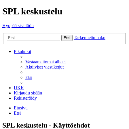
SPL keskustelu
Hyppää sisältöön
Tarkennettu haku
Etsi
Pikalinkit
Vastaamattomat aiheet
Aktiiviset viestiketjut
Etsi
UKK
Kirjaudu sisään
Rekisteröidy
Etusivu
Etsi
SPL keskustelu - Käyttöehdot