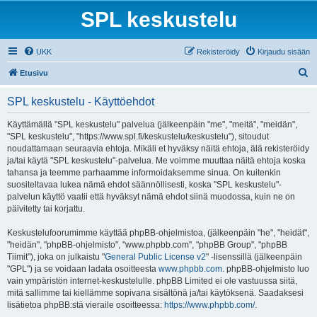
SPL keskustelu
UKK
Rekisteröidy
Kirjaudu sisään
E
Etusivu
t
SPL keskustelu - Käyttöehdot
s
i
Käyttämällä "SPL keskustelu" palvelua (jälkeenpäin "me", "meitä", "meidän",
"SPL keskustelu", "https://www.spl.fi/keskustelu/keskustelu"), sitoudut
noudattamaan seuraavia ehtoja. Mikäli et hyväksy näitä ehtoja, älä rekisteröidy
ja/tai käytä "SPL keskustelu"-palvelua. Me voimme muuttaa näitä ehtoja koska
tahansa ja teemme parhaamme informoidaksemme sinua. On kuitenkin
suositeltavaa lukea nämä ehdot säännöllisesti, koska "SPL keskustelu"-
palvelun käyttö vaatii että hyväksyt nämä ehdot siinä muodossa, kuin ne on
päivitetty tai korjattu.
Keskustelufoorumimme käyttää phpBB-ohjelmistoa, (jälkeenpäin "he", "heidät",
"heidän", "phpBB-ohjelmisto", "www.phpbb.com", "phpBB Group", "phpBB
Tiimit"), joka on julkaistu "
General Public License v2
" -lisenssillä (jälkeenpäin
"GPL") ja se voidaan ladata osoitteesta
www.phpbb.com
. phpBB-ohjelmisto luo
vain ympäristön internet-keskustelulle. phpBB Limited ei ole vastuussa siitä,
mitä sallimme tai kiellämme sopivana sisältönä ja/tai käytöksenä. Saadaksesi
lisätietoa phpBB:stä vieraile osoitteessa:
https://www.phpbb.com/
.