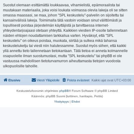
Suostut olemaan esittämättä loukkaavaa, vihamielistä, epämoraalista tai
muutakaan materiaalia, joka voisi loukata voimassa olevia lakeja oli se sitten
omassa maassasi, se maa, johon "SPL keskustelu"-palvelin on sijoitettu tai
kansainvälisiä lakeja. Toimimalla tätä vastoin voidaan sinut välittömästi ja
lopullisesti poistaa järjestelmän käyttäjistä ja tarvittaessa internet-
yhteydentarjoajaasi otetaan yhteyttä. Kaikkien viestien IP-osoite tallennetaan
näiden ehtojen noudattamisen tarkkailua varten. Hyväksyt, että "SPL
keskustelu" on oikeus poistaa, muokata, siirtää ja sulkea mikä tahansa
keskusteluketju tai viesti niin halutessamme. Suostut myös siihen, että kaikki
yllä annettu tieto tallennetaan tietokantaan. Tätä tietoa ei anneta kolmannelle
osapuolelle ilman suostumustasi, mutta "SPL keskustelu" tai phpBB ei ole
vastuussa mahdollisen tietoturvamurron aiheuttamasta tietojen vuodosta
ulkopuolisille tahoille.
Etusivu
Viesti Ylläpidolle
Poista evästeet
Kaikki ajat ovat
UTC+03:00
Keskustelufoorumin ohjelmisto
phpBB
® Forum Software © phpBB Limited
Käännös: phpBB Suomi (lurttinen, harritapio, Pettis)
Yksityisyys
|
Ehdot