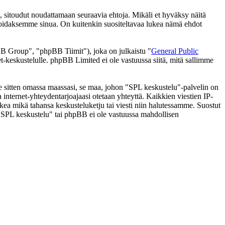
 sitoudut noudattamaan seuraavia ehtoja. Mikäli et hyväksy näitä
moidaksemme sinua. On kuitenkin suositeltavaa lukea nämä ehdot
 Group", "phpBB Tiimit"), joka on julkaistu "
General Public
t-keskustelulle. phpBB Limited ei ole vastuussa siitä, mitä sallimme
 se sitten omassa maassasi, se maa, johon "SPL keskustelu"-palvelin on
ssa internet-yhteydentarjoajaasi otetaan yhteyttä. Kaikkien viestien IP-
lkea mikä tahansa keskusteluketju tai viesti niin halutessamme. Suostut
a "SPL keskustelu" tai phpBB ei ole vastuussa mahdollisen