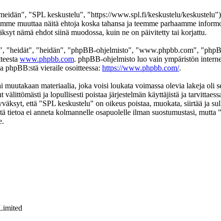
eidän", "SPL keskustelu", "https://www.spl.fi/keskustelu/keskustelu"),
 voimme muuttaa näitä ehtoja koska tahansa ja teemme parhaamme infor
äksyt nämä ehdot siinä muodossa, kuin ne on päivitetty tai korjattu.
", "heidät", "heidän", "phpBB-ohjelmisto", "www.phpbb.com", "phpBB
tteesta
www.phpbb.com
. phpBB-ohjelmisto luo vain ympäristön interne
oa phpBB:stä vieraile osoitteessa:
https://www.phpbb.com/
.
ai muutakaan materiaalia, joka voisi loukata voimassa olevia lakeja oli
t välittömästi ja lopullisesti poistaa järjestelmän käyttäjistä ja tarvittae
väksyt, että "SPL keskustelu" on oikeus poistaa, muokata, siirtää ja su
 Tätä tietoa ei anneta kolmannelle osapuolelle ilman suostumustasi, mutt
e.
Limited