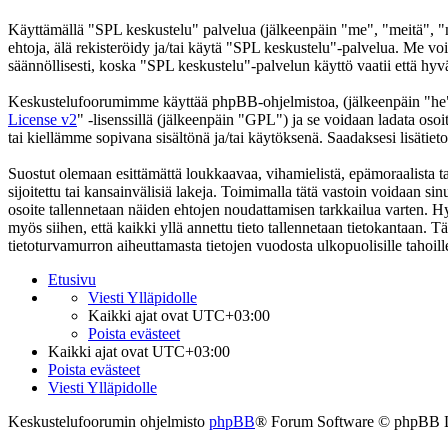
Käyttämällä "SPL keskustelu" palvelua (jälkeenpäin "me", "meitä", "m
ehtoja, älä rekisteröidy ja/tai käytä "SPL keskustelu"-palvelua. Me
säännöllisesti, koska "SPL keskustelu"-palvelun käyttö vaatii että hyv
Keskustelufoorumimme käyttää phpBB-ohjelmistoa, (jälkeenpäin "he
License v2
" -lisenssillä (jälkeenpäin "GPL") ja se voidaan ladata osoi
tai kiellämme sopivana sisältönä ja/tai käytöksenä. Saadaksesi lisätiet
Suostut olemaan esittämättä loukkaavaa, vihamielistä, epämoraalista t
sijoitettu tai kansainvälisiä lakeja. Toimimalla tätä vastoin voidaan sinu
osoite tallennetaan näiden ehtojen noudattamisen tarkkailua varten. Hy
myös siihen, että kaikki yllä annettu tieto tallennetaan tietokantaan.
tietoturvamurron aiheuttamasta tietojen vuodosta ulkopuolisille tahoill
Etusivu
Viesti Ylläpidolle
Kaikki ajat ovat
UTC+03:00
Poista evästeet
Kaikki ajat ovat
UTC+03:00
Poista evästeet
Viesti Ylläpidolle
Keskustelufoorumin ohjelmisto
phpBB
® Forum Software © phpBB 