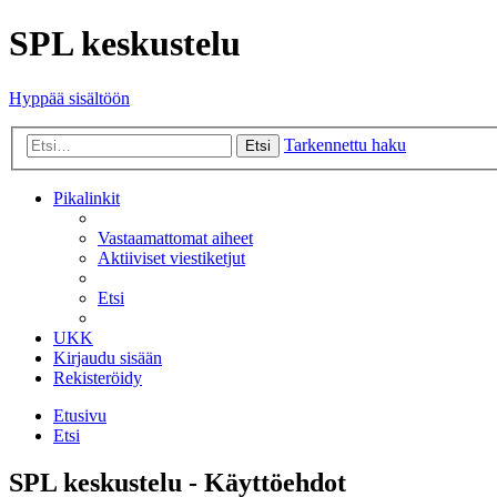
SPL keskustelu
Hyppää sisältöön
Tarkennettu haku
Etsi
Pikalinkit
Vastaamattomat aiheet
Aktiiviset viestiketjut
Etsi
UKK
Kirjaudu sisään
Rekisteröidy
Etusivu
Etsi
SPL keskustelu - Käyttöehdot