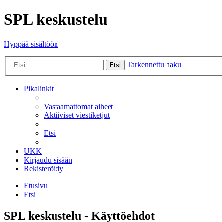
SPL keskustelu
Hyppää sisältöön
Tarkennettu haku
Etsi
Pikalinkit
Vastaamattomat aiheet
Aktiiviset viestiketjut
Etsi
UKK
Kirjaudu sisään
Rekisteröidy
Etusivu
Etsi
SPL keskustelu - Käyttöehdot