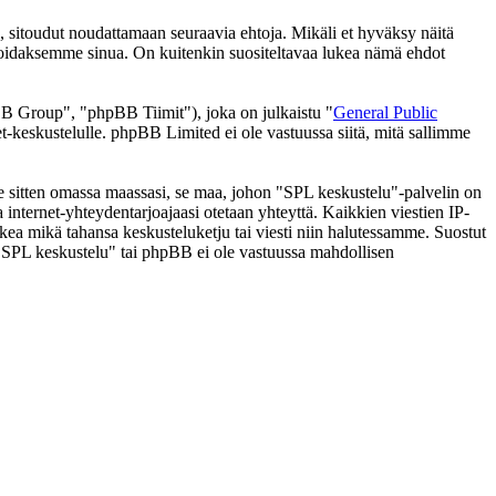
 sitoudut noudattamaan seuraavia ehtoja. Mikäli et hyväksy näitä
moidaksemme sinua. On kuitenkin suositeltavaa lukea nämä ehdot
 Group", "phpBB Tiimit"), joka on julkaistu "
General Public
t-keskustelulle. phpBB Limited ei ole vastuussa siitä, mitä sallimme
 se sitten omassa maassasi, se maa, johon "SPL keskustelu"-palvelin on
ssa internet-yhteydentarjoajaasi otetaan yhteyttä. Kaikkien viestien IP-
lkea mikä tahansa keskusteluketju tai viesti niin halutessamme. Suostut
a "SPL keskustelu" tai phpBB ei ole vastuussa mahdollisen