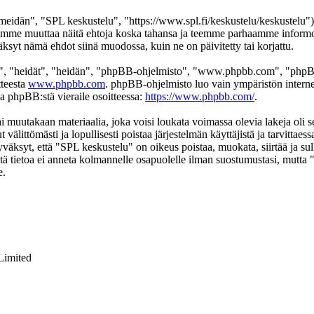
eidän", "SPL keskustelu", "https://www.spl.fi/keskustelu/keskustelu"),
 voimme muuttaa näitä ehtoja koska tahansa ja teemme parhaamme infor
äksyt nämä ehdot siinä muodossa, kuin ne on päivitetty tai korjattu.
", "heidät", "heidän", "phpBB-ohjelmisto", "www.phpbb.com", "phpBB
tteesta
www.phpbb.com
. phpBB-ohjelmisto luo vain ympäristön interne
oa phpBB:stä vieraile osoitteessa:
https://www.phpbb.com/
.
ai muutakaan materiaalia, joka voisi loukata voimassa olevia lakeja oli
t välittömästi ja lopullisesti poistaa järjestelmän käyttäjistä ja tarvittae
väksyt, että "SPL keskustelu" on oikeus poistaa, muokata, siirtää ja su
 Tätä tietoa ei anneta kolmannelle osapuolelle ilman suostumustasi, mutt
e.
Limited