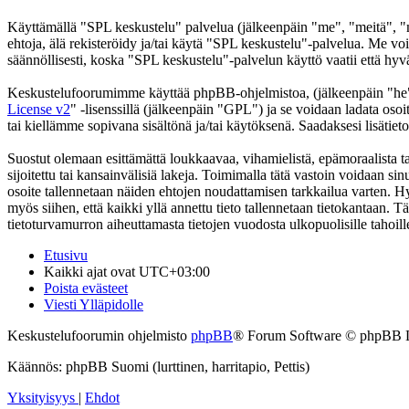
Käyttämällä "SPL keskustelu" palvelua (jälkeenpäin "me", "meitä", "m
ehtoja, älä rekisteröidy ja/tai käytä "SPL keskustelu"-palvelua. Me
säännöllisesti, koska "SPL keskustelu"-palvelun käyttö vaatii että hyv
Keskustelufoorumimme käyttää phpBB-ohjelmistoa, (jälkeenpäin "he
License v2
" -lisenssillä (jälkeenpäin "GPL") ja se voidaan ladata osoi
tai kiellämme sopivana sisältönä ja/tai käytöksenä. Saadaksesi lisätiet
Suostut olemaan esittämättä loukkaavaa, vihamielistä, epämoraalista t
sijoitettu tai kansainvälisiä lakeja. Toimimalla tätä vastoin voidaan sinu
osoite tallennetaan näiden ehtojen noudattamisen tarkkailua varten. Hy
myös siihen, että kaikki yllä annettu tieto tallennetaan tietokantaan.
tietoturvamurron aiheuttamasta tietojen vuodosta ulkopuolisille tahoill
Etusivu
Kaikki ajat ovat
UTC+03:00
Poista evästeet
Viesti Ylläpidolle
Keskustelufoorumin ohjelmisto
phpBB
® Forum Software © phpBB 
Käännös: phpBB Suomi (lurttinen, harritapio, Pettis)
Yksityisyys
|
Ehdot