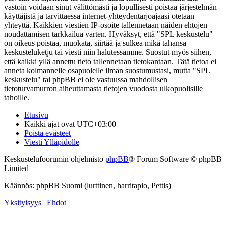
vastoin voidaan sinut välittömästi ja lopullisesti poistaa järjestelmän
käyttäjistä ja tarvittaessa internet-yhteydentarjoajaasi otetaan
yhteyttä. Kaikkien viestien IP-osoite tallennetaan näiden ehtojen
noudattamisen tarkkailua varten. Hyväksyt, että "SPL keskustelu"
on oikeus poistaa, muokata, siirtää ja sulkea mikä tahansa
keskusteluketju tai viesti niin halutessamme. Suostut myös siihen,
että kaikki yllä annettu tieto tallennetaan tietokantaan. Tätä tietoa ei
anneta kolmannelle osapuolelle ilman suostumustasi, mutta "SPL
keskustelu" tai phpBB ei ole vastuussa mahdollisen
tietoturvamurron aiheuttamasta tietojen vuodosta ulkopuolisille
tahoille.
Etusivu
Kaikki ajat ovat
UTC+03:00
Poista evästeet
Viesti Ylläpidolle
Keskustelufoorumin ohjelmisto
phpBB
® Forum Software © phpBB
Limited
Käännös: phpBB Suomi (lurttinen, harritapio, Pettis)
Yksityisyys
|
Ehdot