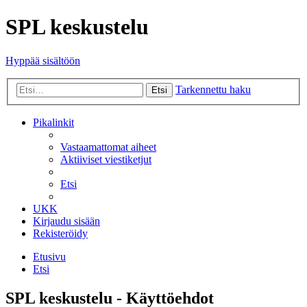
SPL keskustelu
Hyppää sisältöön
Tarkennettu haku
Etsi
Pikalinkit
Vastaamattomat aiheet
Aktiiviset viestiketjut
Etsi
UKK
Kirjaudu sisään
Rekisteröidy
Etusivu
Etsi
SPL keskustelu - Käyttöehdot