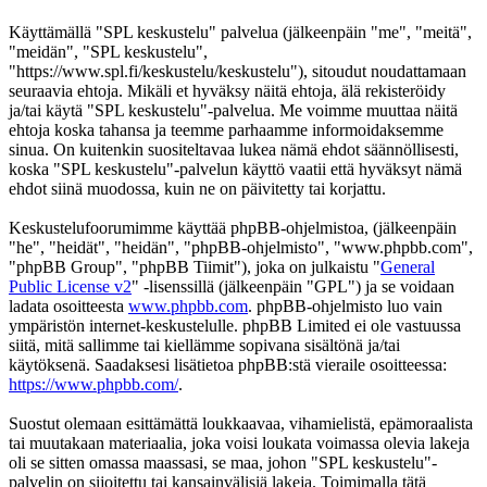
Käyttämällä "SPL keskustelu" palvelua (jälkeenpäin "me", "meitä",
"meidän", "SPL keskustelu",
"https://www.spl.fi/keskustelu/keskustelu"), sitoudut noudattamaan
seuraavia ehtoja. Mikäli et hyväksy näitä ehtoja, älä rekisteröidy
ja/tai käytä "SPL keskustelu"-palvelua. Me voimme muuttaa näitä
ehtoja koska tahansa ja teemme parhaamme informoidaksemme
sinua. On kuitenkin suositeltavaa lukea nämä ehdot säännöllisesti,
koska "SPL keskustelu"-palvelun käyttö vaatii että hyväksyt nämä
ehdot siinä muodossa, kuin ne on päivitetty tai korjattu.
Keskustelufoorumimme käyttää phpBB-ohjelmistoa, (jälkeenpäin
"he", "heidät", "heidän", "phpBB-ohjelmisto", "www.phpbb.com",
"phpBB Group", "phpBB Tiimit"), joka on julkaistu "
General
Public License v2
" -lisenssillä (jälkeenpäin "GPL") ja se voidaan
ladata osoitteesta
www.phpbb.com
. phpBB-ohjelmisto luo vain
ympäristön internet-keskustelulle. phpBB Limited ei ole vastuussa
siitä, mitä sallimme tai kiellämme sopivana sisältönä ja/tai
käytöksenä. Saadaksesi lisätietoa phpBB:stä vieraile osoitteessa:
https://www.phpbb.com/
.
Suostut olemaan esittämättä loukkaavaa, vihamielistä, epämoraalista
tai muutakaan materiaalia, joka voisi loukata voimassa olevia lakeja
oli se sitten omassa maassasi, se maa, johon "SPL keskustelu"-
palvelin on sijoitettu tai kansainvälisiä lakeja. Toimimalla tätä