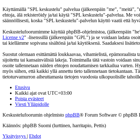
Käyttämällä "SPL keskustelu" palvelua (jälkeenpäin "me", "meitä", "m
ehtoja, älä rekisteröidy ja/tai käytä "SPL keskustelu"-palvelua. Me
säännöllisesti, koska "SPL keskustelu"-palvelun käyttö vaatii että hyv
Keskustelufoorumimme käyttää phpBB-ohjelmistoa, (jälkeenpäin "he
License v2
" -lisenssillä (jälkeenpäin "GPL") ja se voidaan ladata osoi
tai kiellämme sopivana sisältönä ja/tai käytöksenä. Saadaksesi lisätiet
Suostut olemaan esittämättä loukkaavaa, vihamielistä, epämoraalista t
sijoitettu tai kansainvälisiä lakeja. Toimimalla tätä vastoin voidaan sinu
osoite tallennetaan näiden ehtojen noudattamisen tarkkailua varten. Hy
myös siihen, että kaikki yllä annettu tieto tallennetaan tietokantaan.
tietoturvamurron aiheuttamasta tietojen vuodosta ulkopuolisille tahoill
Etusivu
Kaikki ajat ovat
UTC+03:00
Poista evästeet
Viesti Ylläpidolle
Keskustelufoorumin ohjelmisto
phpBB
® Forum Software © phpBB 
Käännös: phpBB Suomi (lurttinen, harritapio, Pettis)
Yksityisyys
|
Ehdot