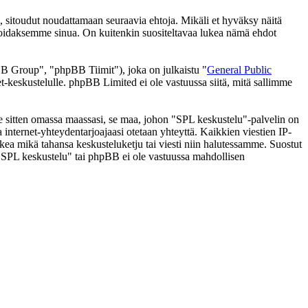
 sitoudut noudattamaan seuraavia ehtoja. Mikäli et hyväksy näitä
moidaksemme sinua. On kuitenkin suositeltavaa lukea nämä ehdot
 Group", "phpBB Tiimit"), joka on julkaistu "
General Public
t-keskustelulle. phpBB Limited ei ole vastuussa siitä, mitä sallimme
 se sitten omassa maassasi, se maa, johon "SPL keskustelu"-palvelin on
ssa internet-yhteydentarjoajaasi otetaan yhteyttä. Kaikkien viestien IP-
lkea mikä tahansa keskusteluketju tai viesti niin halutessamme. Suostut
a "SPL keskustelu" tai phpBB ei ole vastuussa mahdollisen