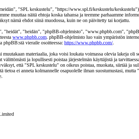
eidän", "SPL keskustelu", "https://www.spl.fi/keskustelu/keskustelu"),
 voimme muuttaa näitä ehtoja koska tahansa ja teemme parhaamme infor
äksyt nämä ehdot siinä muodossa, kuin ne on päivitetty tai korjattu.
", "heidät", "heidän", "phpBB-ohjelmisto", "www.phpbb.com", "phpBB
tteesta
www.phpbb.com
. phpBB-ohjelmisto luo vain ympäristön interne
oa phpBB:stä vieraile osoitteessa:
https://www.phpbb.com/
.
ai muutakaan materiaalia, joka voisi loukata voimassa olevia lakeja oli
t välittömästi ja lopullisesti poistaa järjestelmän käyttäjistä ja tarvittae
väksyt, että "SPL keskustelu" on oikeus poistaa, muokata, siirtää ja su
 Tätä tietoa ei anneta kolmannelle osapuolelle ilman suostumustasi, mutt
e.
Limited