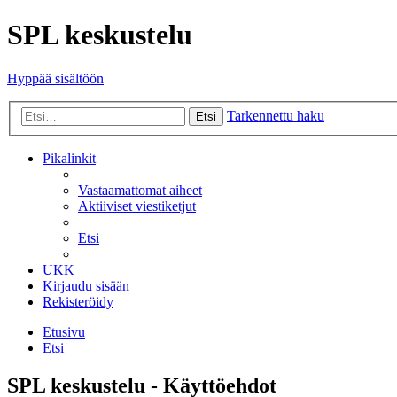
SPL keskustelu
Hyppää sisältöön
Tarkennettu haku
Etsi
Pikalinkit
Vastaamattomat aiheet
Aktiiviset viestiketjut
Etsi
UKK
Kirjaudu sisään
Rekisteröidy
Etusivu
Etsi
SPL keskustelu - Käyttöehdot