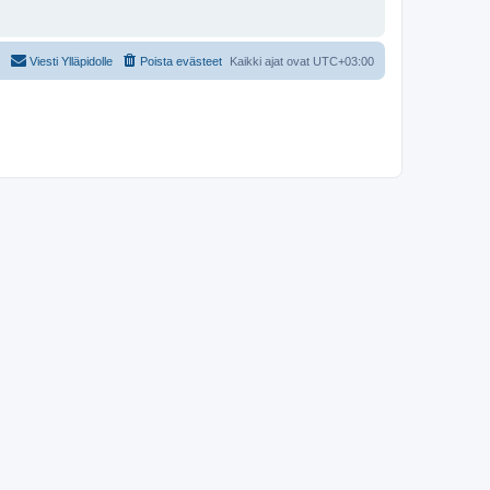
Viesti Ylläpidolle
Poista evästeet
Kaikki ajat ovat
UTC+03:00