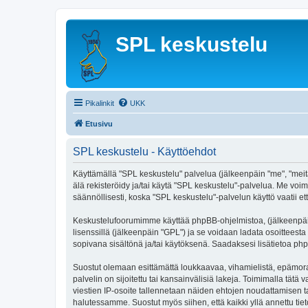
SPL keskustelu
Pikalinkit
UKK
Etusivu
SPL keskustelu - Käyttöehdot
Käyttämällä "SPL keskustelu" palvelua (jälkeenpäin "me", "meitä
älä rekisteröidy ja/tai käytä "SPL keskustelu"-palvelua. Me 
säännöllisesti, koska "SPL keskustelu"-palvelun käyttö vaatii et
Keskustelufoorumimme käyttää phpBB-ohjelmistoa, (jälkeenpäin 
lisenssillä (jälkeenpäin "GPL") ja se voidaan ladata osoitteesta
sopivana sisältönä ja/tai käytöksenä. Saadaksesi lisätietoa php
Suostut olemaan esittämättä loukkaavaa, vihamielistä, epämoraa
palvelin on sijoitettu tai kansainvälisiä lakeja. Toimimalla tätä 
viestien IP-osoite tallennetaan näiden ehtojen noudattamisen tar
halutessamme. Suostut myös siihen, että kaikki yllä annettu tie