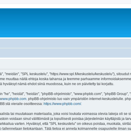
", "meidän", "SPL keskustelu", "https://www.spl.fi/keskustelu/keskustelu"), sitoudut
voimme muuttaa näitä ehtoja koska tahansa ja teemme parhaamme informoidaksemme 
tä hyväksyt nämä ehdot siinä muodossa, kuin ne on päivitetty tai korjattu.
"he", "heidät", "heidän", "phpBB-ohjelmisto", "www.phpbb.com", "phpBB Group", "ph
www.phpbb.com
. phpBB-ohjelmisto luo vain ympäristön internet-keskustelulle. php
BB:stä vieraile osoitteessa:
https://www.phpbb.com/
.
lista tai muutakaan materiaalia, joka voisi loukata voimassa olevia lakeja oli se
vastoin voidaan sinut välittömästi ja lopullisesti poistaa järjestelmän käyttäjistä ja t
kkailua varten. Hyväksyt, että "SPL keskustelu" on oikeus poistaa, muokata, siirtää 
to tallennetaan tietokantaan. Tätä tietoa ei anneta kolmannelle osapuolelle ilman s