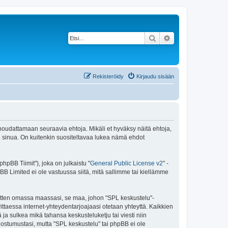
Etsi
Tarkennettu haku
Rekisteröidy
Kirjaudu sisään
 noudattamaan seuraavia ehtoja. Mikäli et hyväksy näitä ehtoja,
sinua. On kuitenkin suositeltavaa lukea nämä ehdot
pBB Tiimit"), joka on julkaistu "
General Public License v2
" -
BB Limited ei ole vastuussa siitä, mitä sallimme tai kiellämme
 sitten omassa maassasi, se maa, johon "SPL keskustelu"-
arvittaessa internet-yhteydentarjoajaasi otetaan yhteyttä. Kaikkien
ja sulkea mikä tahansa keskusteluketju tai viesti niin
uostumustasi, mutta "SPL keskustelu" tai phpBB ei ole