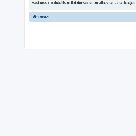
vastuussa mahdollisen tietoturvamurron aiheuttamasta tietojen v
Etusivu