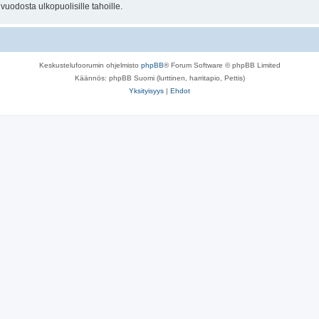
uodosta ulkopuolisille tahoille.
Keskustelufoorumin ohjelmisto
phpBB
® Forum Software © phpBB Limited
Käännös: phpBB Suomi (lurttinen, harritapio, Pettis)
Yksityisyys
|
Ehdot