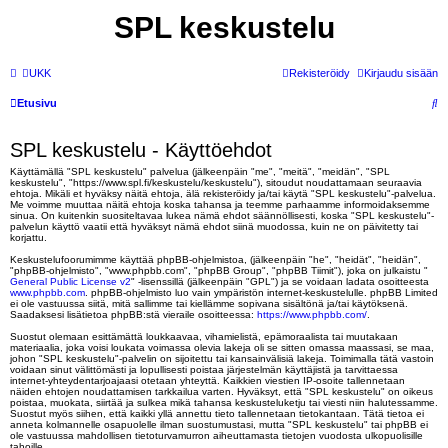
SPL keskustelu
UKK
Rekisteröidy
Kirjaudu sisään
E
Etusivu
t
SPL keskustelu - Käyttöehdot
s
Käyttämällä "SPL keskustelu" palvelua (jälkeenpäin "me", "meitä", "meidän", "SPL
i
keskustelu", "https://www.spl.fi/keskustelu/keskustelu"), sitoudut noudattamaan seuraavia
ehtoja. Mikäli et hyväksy näitä ehtoja, älä rekisteröidy ja/tai käytä "SPL keskustelu"-palvelua.
Me voimme muuttaa näitä ehtoja koska tahansa ja teemme parhaamme informoidaksemme
sinua. On kuitenkin suositeltavaa lukea nämä ehdot säännöllisesti, koska "SPL keskustelu"-
palvelun käyttö vaatii että hyväksyt nämä ehdot siinä muodossa, kuin ne on päivitetty tai
korjattu.
Keskustelufoorumimme käyttää phpBB-ohjelmistoa, (jälkeenpäin "he", "heidät", "heidän",
"phpBB-ohjelmisto", "www.phpbb.com", "phpBB Group", "phpBB Tiimit"), joka on julkaistu "
General Public License v2
" -lisenssillä (jälkeenpäin "GPL") ja se voidaan ladata osoitteesta
www.phpbb.com
. phpBB-ohjelmisto luo vain ympäristön internet-keskustelulle. phpBB Limited
ei ole vastuussa siitä, mitä sallimme tai kiellämme sopivana sisältönä ja/tai käytöksenä.
Saadaksesi lisätietoa phpBB:stä vieraile osoitteessa:
https://www.phpbb.com/
.
Suostut olemaan esittämättä loukkaavaa, vihamielistä, epämoraalista tai muutakaan
materiaalia, joka voisi loukata voimassa olevia lakeja oli se sitten omassa maassasi, se maa,
johon "SPL keskustelu"-palvelin on sijoitettu tai kansainvälisiä lakeja. Toimimalla tätä vastoin
voidaan sinut välittömästi ja lopullisesti poistaa järjestelmän käyttäjistä ja tarvittaessa
internet-yhteydentarjoajaasi otetaan yhteyttä. Kaikkien viestien IP-osoite tallennetaan
näiden ehtojen noudattamisen tarkkailua varten. Hyväksyt, että "SPL keskustelu" on oikeus
poistaa, muokata, siirtää ja sulkea mikä tahansa keskusteluketju tai viesti niin halutessamme.
Suostut myös siihen, että kaikki yllä annettu tieto tallennetaan tietokantaan. Tätä tietoa ei
anneta kolmannelle osapuolelle ilman suostumustasi, mutta "SPL keskustelu" tai phpBB ei
ole vastuussa mahdollisen tietoturvamurron aiheuttamasta tietojen vuodosta ulkopuolisille
tahoille.