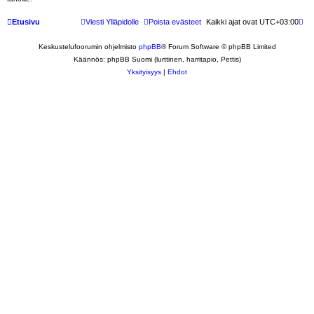
Etusivu
Viesti Ylläpidolle
Poista evästeet
Kaikki ajat ovat
UTC+03:00
Keskustelufoorumin ohjelmisto
phpBB
® Forum Software © phpBB Limited
Käännös: phpBB Suomi (lurttinen, harritapio, Pettis)
Yksityisyys
|
Ehdot