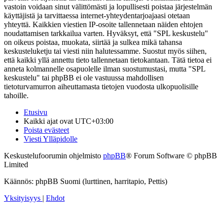
vastoin voidaan sinut välittömästi ja lopullisesti poistaa järjestelmän
käyttäjistä ja tarvittaessa internet-yhteydentarjoajaasi otetaan
yhteyttä. Kaikkien viestien IP-osoite tallennetaan näiden ehtojen
noudattamisen tarkkailua varten. Hyväksyt, että "SPL keskustelu"
on oikeus poistaa, muokata, siirtää ja sulkea mikä tahansa
keskusteluketju tai viesti niin halutessamme. Suostut myös siihen,
että kaikki yllä annettu tieto tallennetaan tietokantaan. Tätä tietoa ei
anneta kolmannelle osapuolelle ilman suostumustasi, mutta "SPL
keskustelu" tai phpBB ei ole vastuussa mahdollisen
tietoturvamurron aiheuttamasta tietojen vuodosta ulkopuolisille
tahoille.
Etusivu
Kaikki ajat ovat
UTC+03:00
Poista evästeet
Viesti Ylläpidolle
Keskustelufoorumin ohjelmisto
phpBB
® Forum Software © phpBB
Limited
Käännös: phpBB Suomi (lurttinen, harritapio, Pettis)
Yksityisyys
|
Ehdot