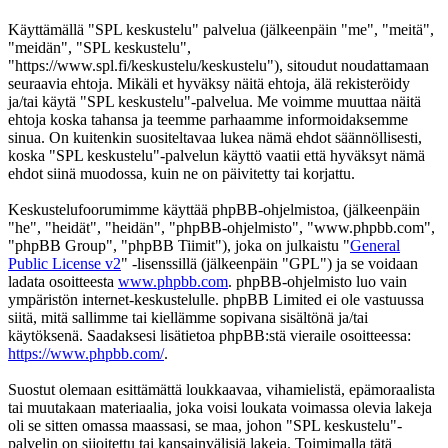
Käyttämällä "SPL keskustelu" palvelua (jälkeenpäin "me", "meitä",
"meidän", "SPL keskustelu",
"https://www.spl.fi/keskustelu/keskustelu"), sitoudut noudattamaan
seuraavia ehtoja. Mikäli et hyväksy näitä ehtoja, älä rekisteröidy
ja/tai käytä "SPL keskustelu"-palvelua. Me voimme muuttaa näitä
ehtoja koska tahansa ja teemme parhaamme informoidaksemme
sinua. On kuitenkin suositeltavaa lukea nämä ehdot säännöllisesti,
koska "SPL keskustelu"-palvelun käyttö vaatii että hyväksyt nämä
ehdot siinä muodossa, kuin ne on päivitetty tai korjattu.
Keskustelufoorumimme käyttää phpBB-ohjelmistoa, (jälkeenpäin
"he", "heidät", "heidän", "phpBB-ohjelmisto", "www.phpbb.com",
"phpBB Group", "phpBB Tiimit"), joka on julkaistu "
General
Public License v2
" -lisenssillä (jälkeenpäin "GPL") ja se voidaan
ladata osoitteesta
www.phpbb.com
. phpBB-ohjelmisto luo vain
ympäristön internet-keskustelulle. phpBB Limited ei ole vastuussa
siitä, mitä sallimme tai kiellämme sopivana sisältönä ja/tai
käytöksenä. Saadaksesi lisätietoa phpBB:stä vieraile osoitteessa:
https://www.phpbb.com/
.
Suostut olemaan esittämättä loukkaavaa, vihamielistä, epämoraalista
tai muutakaan materiaalia, joka voisi loukata voimassa olevia lakeja
oli se sitten omassa maassasi, se maa, johon "SPL keskustelu"-
palvelin on sijoitettu tai kansainvälisiä lakeja. Toimimalla tätä