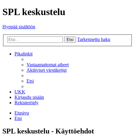
SPL keskustelu
Hyppää sisältöön
Tarkennettu haku
Etsi
Pikalinkit
Vastaamattomat aiheet
Aktiiviset viestiketjut
Etsi
UKK
Kirjaudu sisään
Rekisteröidy
Etusivu
Etsi
SPL keskustelu - Käyttöehdot