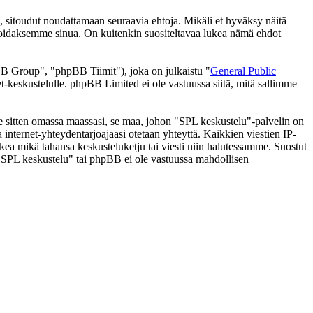
 sitoudut noudattamaan seuraavia ehtoja. Mikäli et hyväksy näitä
moidaksemme sinua. On kuitenkin suositeltavaa lukea nämä ehdot
 Group", "phpBB Tiimit"), joka on julkaistu "
General Public
t-keskustelulle. phpBB Limited ei ole vastuussa siitä, mitä sallimme
 se sitten omassa maassasi, se maa, johon "SPL keskustelu"-palvelin on
ssa internet-yhteydentarjoajaasi otetaan yhteyttä. Kaikkien viestien IP-
lkea mikä tahansa keskusteluketju tai viesti niin halutessamme. Suostut
a "SPL keskustelu" tai phpBB ei ole vastuussa mahdollisen