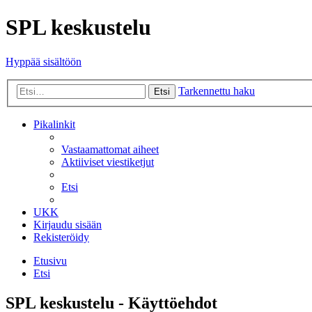
SPL keskustelu
Hyppää sisältöön
Tarkennettu haku
Etsi
Pikalinkit
Vastaamattomat aiheet
Aktiiviset viestiketjut
Etsi
UKK
Kirjaudu sisään
Rekisteröidy
Etusivu
Etsi
SPL keskustelu - Käyttöehdot