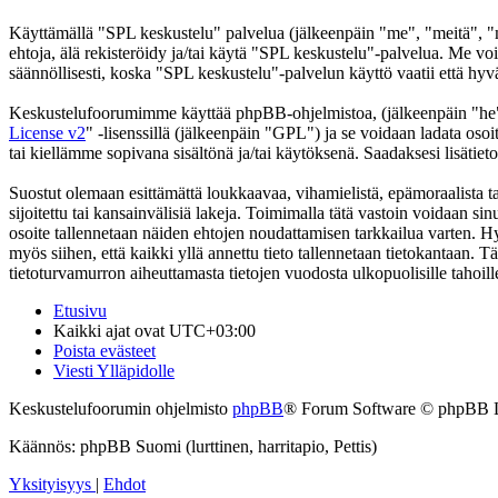
Käyttämällä "SPL keskustelu" palvelua (jälkeenpäin "me", "meitä", "m
ehtoja, älä rekisteröidy ja/tai käytä "SPL keskustelu"-palvelua. Me
säännöllisesti, koska "SPL keskustelu"-palvelun käyttö vaatii että hyv
Keskustelufoorumimme käyttää phpBB-ohjelmistoa, (jälkeenpäin "he
License v2
" -lisenssillä (jälkeenpäin "GPL") ja se voidaan ladata osoi
tai kiellämme sopivana sisältönä ja/tai käytöksenä. Saadaksesi lisätiet
Suostut olemaan esittämättä loukkaavaa, vihamielistä, epämoraalista t
sijoitettu tai kansainvälisiä lakeja. Toimimalla tätä vastoin voidaan sinu
osoite tallennetaan näiden ehtojen noudattamisen tarkkailua varten. Hy
myös siihen, että kaikki yllä annettu tieto tallennetaan tietokantaan.
tietoturvamurron aiheuttamasta tietojen vuodosta ulkopuolisille tahoill
Etusivu
Kaikki ajat ovat
UTC+03:00
Poista evästeet
Viesti Ylläpidolle
Keskustelufoorumin ohjelmisto
phpBB
® Forum Software © phpBB 
Käännös: phpBB Suomi (lurttinen, harritapio, Pettis)
Yksityisyys
|
Ehdot