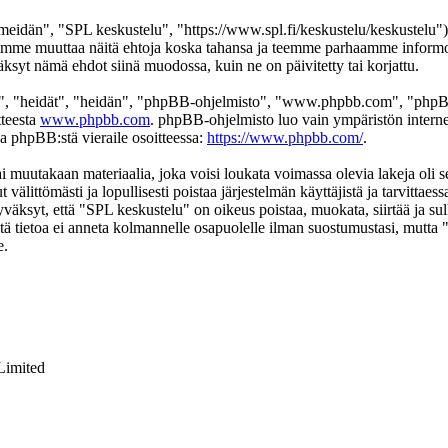
eidän", "SPL keskustelu", "https://www.spl.fi/keskustelu/keskustelu"),
 voimme muuttaa näitä ehtoja koska tahansa ja teemme parhaamme infor
äksyt nämä ehdot siinä muodossa, kuin ne on päivitetty tai korjattu.
", "heidät", "heidän", "phpBB-ohjelmisto", "www.phpbb.com", "phpBB
tteesta
www.phpbb.com
. phpBB-ohjelmisto luo vain ympäristön interne
oa phpBB:stä vieraile osoitteessa:
https://www.phpbb.com/
.
ai muutakaan materiaalia, joka voisi loukata voimassa olevia lakeja oli
t välittömästi ja lopullisesti poistaa järjestelmän käyttäjistä ja tarvittae
väksyt, että "SPL keskustelu" on oikeus poistaa, muokata, siirtää ja su
 Tätä tietoa ei anneta kolmannelle osapuolelle ilman suostumustasi, mutt
e.
Limited