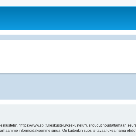
kustelu", "https://www.spl.fi/keskustelu/keskustelu"), sitoudut noudattamaan seuraav
arhaamme informoidaksemme sinua. On kuitenkin suositeltavaa lukea nämä ehdot sä