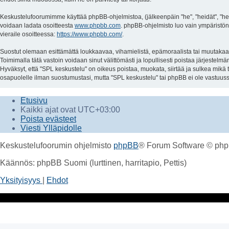
Keskustelufoorumimme käyttää phpBB-ohjelmistoa, (jälkeenpäin "he", "heidät", "hei
voidaan ladata osoitteesta
www.phpbb.com
. phpBB-ohjelmisto luo vain ympäristön 
vieraile osoitteessa:
https://www.phpbb.com/
.
Suostut olemaan esittämättä loukkaavaa, vihamielistä, epämoraalista tai muutakaan m
Toimimalla tätä vastoin voidaan sinut välittömästi ja lopullisesti poistaa järjestelm
Hyväksyt, että "SPL keskustelu" on oikeus poistaa, muokata, siirtää ja sulkea mikä t
osapuolelle ilman suostumustasi, mutta "SPL keskustelu" tai phpBB ei ole vastuussa
Etusivu
Kaikki ajat ovat
UTC+03:00
Poista evästeet
Viesti Ylläpidolle
Keskustelufoorumin ohjelmisto
phpBB
® Forum Software © php
Käännös: phpBB Suomi (lurttinen, harritapio, Pettis)
Yksityisyys
|
Ehdot