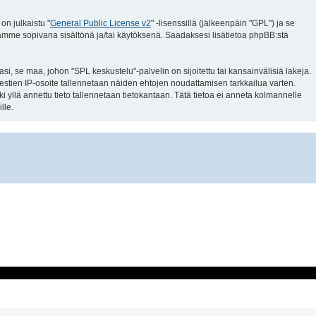
n julkaistu "
General Public License v2
" -lisenssillä (jälkeenpäin "GPL") ja se
llämme sopivana sisältönä ja/tai käytöksenä. Saadaksesi lisätietoa phpBB:stä
, se maa, johon "SPL keskustelu"-palvelin on sijoitettu tai kansainvälisiä lakeja.
 viestien IP-osoite tallennetaan näiden ehtojen noudattamisen tarkkailua varten.
i yllä annettu tieto tallennetaan tietokantaan. Tätä tietoa ei anneta kolmannelle
lle.