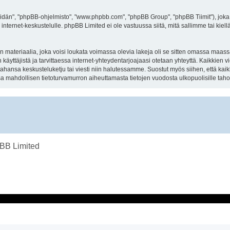
dän", "phpBB-ohjelmisto", "www.phpbb.com", "phpBB Group", "phpBB Tiimit"), joka o
internet-keskustelulle. phpBB Limited ei ole vastuussa siitä, mitä sallimme tai kie
ateriaalia, joka voisi loukata voimassa olevia lakeja oli se sitten omassa maassasi
än käyttäjistä ja tarvittaessa internet-yhteydentarjoajaasi otetaan yhteyttä. Kaikkien
ahansa keskusteluketju tai viesti niin halutessamme. Suostut myös siihen, että kaikk
 mahdollisen tietoturvamurron aiheuttamasta tietojen vuodosta ulkopuolisille tahoi
BB Limited