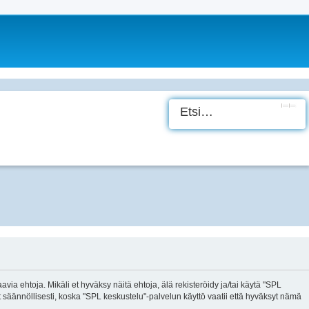
Etsi
Tark
ia ehtoja. Mikäli et hyväksy näitä ehtoja, älä rekisteröidy ja/tai käytä "SPL
ännöllisesti, koska "SPL keskustelu"-palvelun käyttö vaatii että hyväksyt nämä