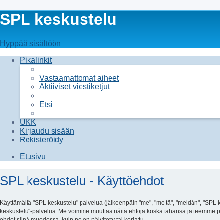
SPL keskustelu
Hyppää sisältöön
Pikalinkit
Vastaamattomat aiheet
Aktiiviset viestiketjut
Etsi
UKK
Kirjaudu sisään
Rekisteröidy
Etusivu
SPL keskustelu - Käyttöehdot
Käyttämällä "SPL keskustelu" palvelua (jälkeenpäin "me", "meitä", "meidän", "SPL kes
keskustelu"-palvelua. Me voimme muuttaa näitä ehtoja koska tahansa ja teemme p
ehdot siinä muodossa, kuin ne on päivitetty tai korjattu.