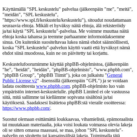
Käyttämällä "SPL keskustelu" palvelua (jälkeenpäin "me", "meitä",
"meidän", "SPL keskustelu",
"https://www.spl.fi/keskustelu/keskustelu"), sitoudut noudattamaan
seuraavia ehtoja. Mikäli et hyväksy näitä ehtoja, älä rekisteröidy
ja/tai käytä "SPL keskustelu"-palvelua. Me voimme muuttaa näitä
ehtoja koska tahansa ja teemme parhaamme informoidaksemme
sinua. On kuitenkin suositeltavaa lukea nämä ehdot säännöllisesti,
koska "SPL keskustelu"-palvelun käyttö vaatii että hyväksyt nämä
ehdot siinä muodossa, kuin ne on päivitetty tai korjattu.
Keskustelufoorumimme käyttää phpBB-ohjelmistoa, (jälkeenpäin
"he", "heidät", "heidän", "phpBB-ohjelmisto", "www.phpbb.com",
"phpBB Group", "phpBB Tiimit"), joka on julkaistu "
General
Public License v2
" -lisenssillä (jälkeenpäin "GPL") ja se voidaan
ladata osoitteesta
www.phpbb.com
. phpBB-ohjelmisto luo vain
ympäristön internet-keskustelulle. phpBB Limited ei ole vastuussa
siitä, mitä sallimme tai kiellämme sopivana sisältönä ja/tai
käytöksenä. Saadaksesi lisätietoa phpBB:stä vieraile osoitteessa:
https://www.phpbb.com/
.
Suostut olemaan esittämättä loukkaavaa, vihamielistä, epämoraalista
tai muutakaan materiaalia, joka voisi loukata voimassa olevia lakeja
oli se sitten omassa maassasi, se maa, johon "SPL keskustelu"-
palvelin on sijoitettu tai kansainvälisiä lakeja. Toimimalla tätä