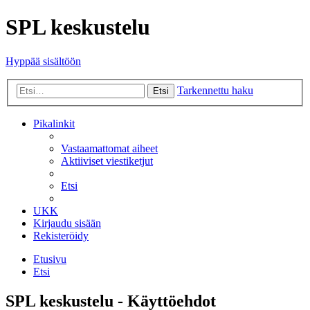
SPL keskustelu
Hyppää sisältöön
Tarkennettu haku
Etsi
Pikalinkit
Vastaamattomat aiheet
Aktiiviset viestiketjut
Etsi
UKK
Kirjaudu sisään
Rekisteröidy
Etusivu
Etsi
SPL keskustelu - Käyttöehdot