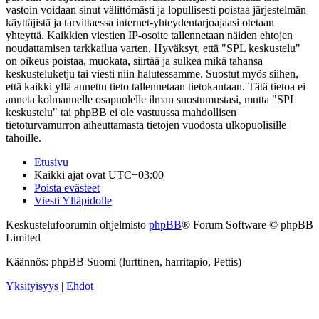
vastoin voidaan sinut välittömästi ja lopullisesti poistaa järjestelmän
käyttäjistä ja tarvittaessa internet-yhteydentarjoajaasi otetaan
yhteyttä. Kaikkien viestien IP-osoite tallennetaan näiden ehtojen
noudattamisen tarkkailua varten. Hyväksyt, että "SPL keskustelu"
on oikeus poistaa, muokata, siirtää ja sulkea mikä tahansa
keskusteluketju tai viesti niin halutessamme. Suostut myös siihen,
että kaikki yllä annettu tieto tallennetaan tietokantaan. Tätä tietoa ei
anneta kolmannelle osapuolelle ilman suostumustasi, mutta "SPL
keskustelu" tai phpBB ei ole vastuussa mahdollisen
tietoturvamurron aiheuttamasta tietojen vuodosta ulkopuolisille
tahoille.
Etusivu
Kaikki ajat ovat
UTC+03:00
Poista evästeet
Viesti Ylläpidolle
Keskustelufoorumin ohjelmisto
phpBB
® Forum Software © phpBB
Limited
Käännös: phpBB Suomi (lurttinen, harritapio, Pettis)
Yksityisyys
|
Ehdot