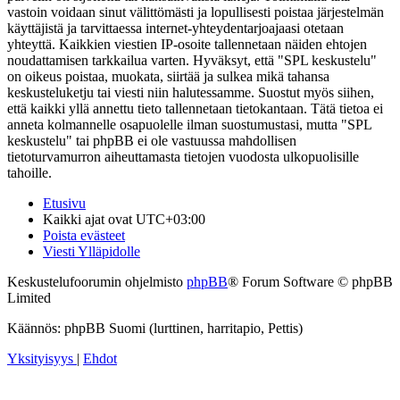
vastoin voidaan sinut välittömästi ja lopullisesti poistaa järjestelmän
käyttäjistä ja tarvittaessa internet-yhteydentarjoajaasi otetaan
yhteyttä. Kaikkien viestien IP-osoite tallennetaan näiden ehtojen
noudattamisen tarkkailua varten. Hyväksyt, että "SPL keskustelu"
on oikeus poistaa, muokata, siirtää ja sulkea mikä tahansa
keskusteluketju tai viesti niin halutessamme. Suostut myös siihen,
että kaikki yllä annettu tieto tallennetaan tietokantaan. Tätä tietoa ei
anneta kolmannelle osapuolelle ilman suostumustasi, mutta "SPL
keskustelu" tai phpBB ei ole vastuussa mahdollisen
tietoturvamurron aiheuttamasta tietojen vuodosta ulkopuolisille
tahoille.
Etusivu
Kaikki ajat ovat
UTC+03:00
Poista evästeet
Viesti Ylläpidolle
Keskustelufoorumin ohjelmisto
phpBB
® Forum Software © phpBB
Limited
Käännös: phpBB Suomi (lurttinen, harritapio, Pettis)
Yksityisyys
|
Ehdot