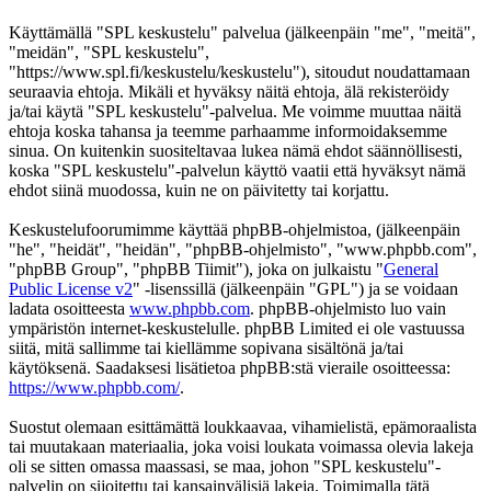
Käyttämällä "SPL keskustelu" palvelua (jälkeenpäin "me", "meitä",
"meidän", "SPL keskustelu",
"https://www.spl.fi/keskustelu/keskustelu"), sitoudut noudattamaan
seuraavia ehtoja. Mikäli et hyväksy näitä ehtoja, älä rekisteröidy
ja/tai käytä "SPL keskustelu"-palvelua. Me voimme muuttaa näitä
ehtoja koska tahansa ja teemme parhaamme informoidaksemme
sinua. On kuitenkin suositeltavaa lukea nämä ehdot säännöllisesti,
koska "SPL keskustelu"-palvelun käyttö vaatii että hyväksyt nämä
ehdot siinä muodossa, kuin ne on päivitetty tai korjattu.
Keskustelufoorumimme käyttää phpBB-ohjelmistoa, (jälkeenpäin
"he", "heidät", "heidän", "phpBB-ohjelmisto", "www.phpbb.com",
"phpBB Group", "phpBB Tiimit"), joka on julkaistu "
General
Public License v2
" -lisenssillä (jälkeenpäin "GPL") ja se voidaan
ladata osoitteesta
www.phpbb.com
. phpBB-ohjelmisto luo vain
ympäristön internet-keskustelulle. phpBB Limited ei ole vastuussa
siitä, mitä sallimme tai kiellämme sopivana sisältönä ja/tai
käytöksenä. Saadaksesi lisätietoa phpBB:stä vieraile osoitteessa:
https://www.phpbb.com/
.
Suostut olemaan esittämättä loukkaavaa, vihamielistä, epämoraalista
tai muutakaan materiaalia, joka voisi loukata voimassa olevia lakeja
oli se sitten omassa maassasi, se maa, johon "SPL keskustelu"-
palvelin on sijoitettu tai kansainvälisiä lakeja. Toimimalla tätä