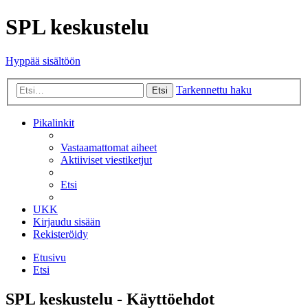
SPL keskustelu
Hyppää sisältöön
Tarkennettu haku
Etsi
Pikalinkit
Vastaamattomat aiheet
Aktiiviset viestiketjut
Etsi
UKK
Kirjaudu sisään
Rekisteröidy
Etusivu
Etsi
SPL keskustelu - Käyttöehdot