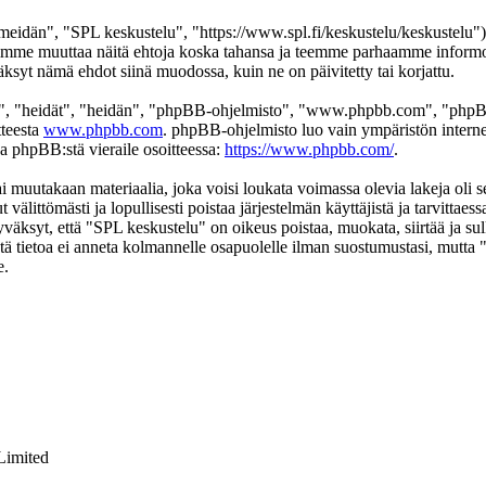
eidän", "SPL keskustelu", "https://www.spl.fi/keskustelu/keskustelu"),
 voimme muuttaa näitä ehtoja koska tahansa ja teemme parhaamme infor
äksyt nämä ehdot siinä muodossa, kuin ne on päivitetty tai korjattu.
", "heidät", "heidän", "phpBB-ohjelmisto", "www.phpbb.com", "phpBB
tteesta
www.phpbb.com
. phpBB-ohjelmisto luo vain ympäristön interne
oa phpBB:stä vieraile osoitteessa:
https://www.phpbb.com/
.
ai muutakaan materiaalia, joka voisi loukata voimassa olevia lakeja oli
t välittömästi ja lopullisesti poistaa järjestelmän käyttäjistä ja tarvittae
väksyt, että "SPL keskustelu" on oikeus poistaa, muokata, siirtää ja su
 Tätä tietoa ei anneta kolmannelle osapuolelle ilman suostumustasi, mutt
e.
Limited