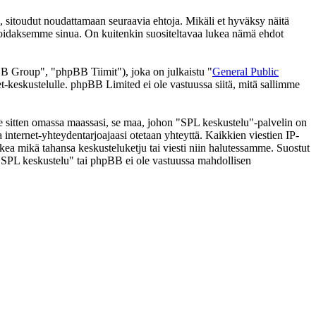
 sitoudut noudattamaan seuraavia ehtoja. Mikäli et hyväksy näitä
moidaksemme sinua. On kuitenkin suositeltavaa lukea nämä ehdot
 Group", "phpBB Tiimit"), joka on julkaistu "
General Public
t-keskustelulle. phpBB Limited ei ole vastuussa siitä, mitä sallimme
 se sitten omassa maassasi, se maa, johon "SPL keskustelu"-palvelin on
ssa internet-yhteydentarjoajaasi otetaan yhteyttä. Kaikkien viestien IP-
lkea mikä tahansa keskusteluketju tai viesti niin halutessamme. Suostut
a "SPL keskustelu" tai phpBB ei ole vastuussa mahdollisen