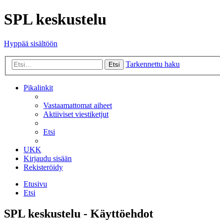
SPL keskustelu
Hyppää sisältöön
Tarkennettu haku
Etsi
Pikalinkit
Vastaamattomat aiheet
Aktiiviset viestiketjut
Etsi
UKK
Kirjaudu sisään
Rekisteröidy
Etusivu
Etsi
SPL keskustelu - Käyttöehdot