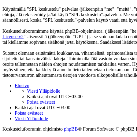
Käyttämällä "SPL keskustelu" palvelua (jälkeenpäin "me", "meitä", "m
ehtoja, älä rekisteröidy ja/tai käytä "SPL keskustelu"-palvelua. Me
säännöllisesti, koska "SPL keskustelu"-palvelun käyttö vaatii että hyv
Keskustelufoorumimme käyttää phpBB-ohjelmistoa, (jälkeenpäin "he
License v2
" -lisenssillä (jälkeenpäin "GPL") ja se voidaan ladata osoi
tai kiellämme sopivana sisältönä ja/tai käytöksenä. Saadaksesi lisätiet
Suostut olemaan esittämättä loukkaavaa, vihamielistä, epämoraalista t
sijoitettu tai kansainvälisiä lakeja. Toimimalla tätä vastoin voidaan sinu
osoite tallennetaan näiden ehtojen noudattamisen tarkkailua varten. Hy
myös siihen, että kaikki yllä annettu tieto tallennetaan tietokantaan.
tietoturvamurron aiheuttamasta tietojen vuodosta ulkopuolisille tahoill
Etusivu
Viesti Ylläpidolle
Kaikki ajat ovat
UTC+03:00
Poista evästeet
Kaikki ajat ovat
UTC+03:00
Poista evästeet
Viesti Ylläpidolle
Keskustelufoorumin ohjelmisto
phpBB
® Forum Software © phpBB 