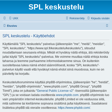
SPL keskustelu
UKK
Rekisteröidy
Kirjaudu sisään
E
Etusivu
t
SPL keskustelu - Käyttöehdot
s
i
Käyttämällä "SPL keskustelu" palvelua (jälkeenpäin "me", "meitä", "meidän",
"SPL keskustelu", "https://www.spl.fi/keskustelu/keskustelu"), sitoudut
noudattamaan seuraavia ehtoja. Mikäli et hyväksy näitä ehtoja, älä rekisteröidy
ja/tai käytä "SPL keskustelu"-palvelua. Me voimme muuttaa näitä ehtoja koska
tahansa ja teemme parhaamme informoidaksemme sinua. On kuitenkin
suositeltavaa lukea nämä ehdot säännöllisesti, koska "SPL keskustelu"-
palvelun käyttö vaatii että hyväksyt nämä ehdot siinä muodossa, kuin ne on
päivitetty tai korjattu.
Keskustelufoorumimme käyttää phpBB-ohjelmistoa, (jälkeenpäin "he", "heidät",
"heidän", "phpBB-ohjelmisto", "www.phpbb.com", "phpBB Group", "phpBB
Tiimit"), joka on julkaistu "
General Public License v2
" -lisenssillä (jälkeenpäin
"GPL") ja se voidaan ladata osoitteesta
www.phpbb.com
. phpBB-ohjelmisto luo
vain ympäristön internet-keskustelulle. phpBB Limited ei ole vastuussa siitä,
mitä sallimme tai kiellämme sopivana sisältönä ja/tai käytöksenä. Saadaksesi
lisätietoa phpBB:stä vieraile osoitteessa:
https://www.phpbb.com/
.