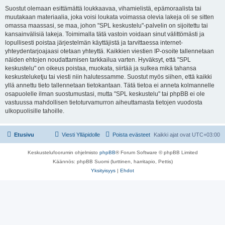
Suostut olemaan esittämättä loukkaavaa, vihamielistä, epämoraalista tai
muutakaan materiaalia, joka voisi loukata voimassa olevia lakeja oli se sitten
omassa maassasi, se maa, johon "SPL keskustelu"-palvelin on sijoitettu tai
kansainvälisiä lakeja. Toimimalla tätä vastoin voidaan sinut välittömästi ja
lopullisesti poistaa järjestelmän käyttäjistä ja tarvittaessa internet-
yhteydentarjoajaasi otetaan yhteyttä. Kaikkien viestien IP-osoite tallennetaan
näiden ehtojen noudattamisen tarkkailua varten. Hyväksyt, että "SPL
keskustelu" on oikeus poistaa, muokata, siirtää ja sulkea mikä tahansa
keskusteluketju tai viesti niin halutessamme. Suostut myös siihen, että kaikki
yllä annettu tieto tallennetaan tietokantaan. Tätä tietoa ei anneta kolmannelle
osapuolelle ilman suostumustasi, mutta "SPL keskustelu" tai phpBB ei ole
vastuussa mahdollisen tietoturvamurron aiheuttamasta tietojen vuodosta
ulkopuolisille tahoille.
Etusivu
Viesti Ylläpidolle
Poista evästeet
Kaikki ajat ovat
UTC+03:00
Keskustelufoorumin ohjelmisto
phpBB
® Forum Software © phpBB Limited
Käännös: phpBB Suomi (lurttinen, harritapio, Pettis)
Yksityisyys
|
Ehdot