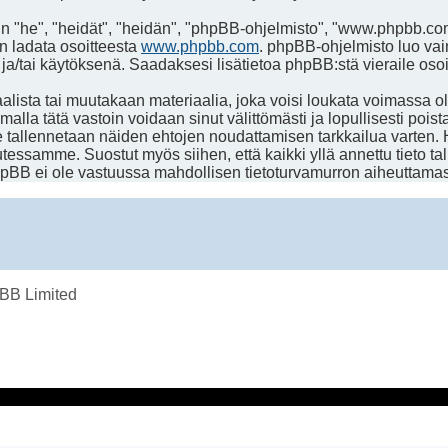
"he", "heidät", "heidän", "phpBB-ohjelmisto", "www.phpbb.com"
an ladata osoitteesta
www.phpbb.com
. phpBB-ohjelmisto luo vai
 ja/tai käytöksenä. Saadaksesi lisätietoa phpBB:stä vieraile oso
lista tai muutakaan materiaalia, joka voisi loukata voimassa o
malla tätä vastoin voidaan sinut välittömästi ja lopullisesti poista
te tallennetaan näiden ehtojen noudattamisen tarkkailua varten.
lutessamme. Suostut myös siihen, että kaikki yllä annettu tieto t
pBB ei ole vastuussa mahdollisen tietoturvamurron aiheuttamasta
BB Limited