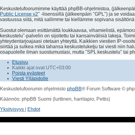
Keskustelufoorumimme käyttää phpBB-ohjelmistoa, (jälkeenpäin 
Public License v2
" -lisenssillä (jälkeenpäin "GPL") ja se voida
vastuussa siitä, mitä sallimme tai kiellämme sopivana sisältönä
Suostut olemaan esittämättä loukkaavaa, vihamielistä, epämoraa
keskustelu"-palvelin on sijoitettu tai kansainvälisiä lakeja. Toimi
yhteydentarjoajaasi otetaan yhteyttä. Kaikkien viestien IP-osoi
siirtää ja sulkea mikä tahansa keskusteluketju tai viesti niin ha
osapuolelle ilman suostumustasi, mutta "SPL keskustelu" tai ph
Etusivu
Kaikki ajat ovat
UTC+03:00
Poista evästeet
Viesti Ylläpidolle
Keskustelufoorumin ohjelmisto
phpBB
® Forum Software © php
Käännös: phpBB Suomi (lurttinen, harritapio, Pettis)
Yksityisyys
|
Ehdot