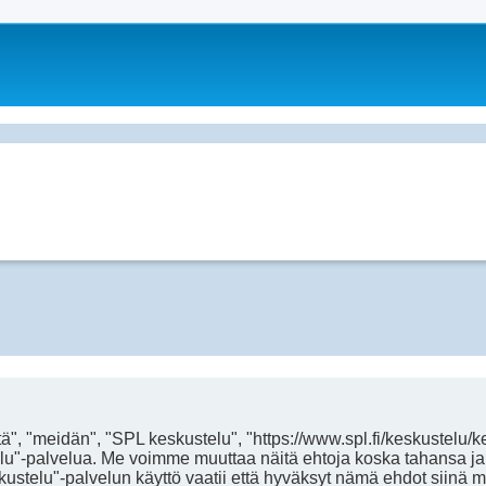
", "meidän", "SPL keskustelu", "https://www.spl.fi/keskustelu/k
kustelu"-palvelua. Me voimme muuttaa näitä ehtoja koska tahan
stelu"-palvelun käyttö vaatii että hyväksyt nämä ehdot siinä muo