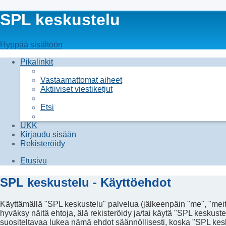
SPL keskustelu
Hyppää sisältöön
Pikalinkit
Vastaamattomat aiheet
Aktiiviset viestiketjut
Etsi
UKK
Kirjaudu sisään
Rekisteröidy
Etusivu
SPL keskustelu - Käyttöehdot
Käyttämällä "SPL keskustelu" palvelua (jälkeenpäin "me", "meitä
hyväksy näitä ehtoja, älä rekisteröidy ja/tai käytä "SPL kes
suositeltavaa lukea nämä ehdot säännöllisesti, koska "SPL kesku