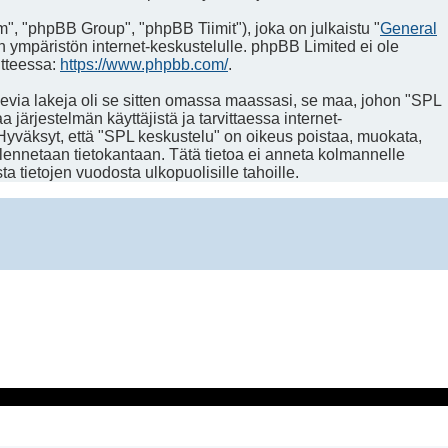
, "phpBB Group", "phpBB Tiimit"), joka on julkaistu "
General
n ympäristön internet-keskustelulle. phpBB Limited ei ole
itteessa:
https://www.phpbb.com/
.
levia lakeja oli se sitten omassa maassasi, se maa, johon "SPL
a järjestelmän käyttäjistä ja tarvittaessa internet-
 Hyväksyt, että "SPL keskustelu" on oikeus poistaa, muokata,
allennetaan tietokantaan. Tätä tietoa ei anneta kolmannelle
 tietojen vuodosta ulkopuolisille tahoille.