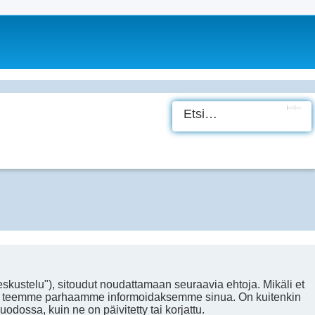
Etsi
Tark
eskustelu"), sitoudut noudattamaan seuraavia ehtoja. Mikäli et
sa ja teemme parhaamme informoidaksemme sinua. On kuitenkin
dossa, kuin ne on päivitetty tai korjattu.