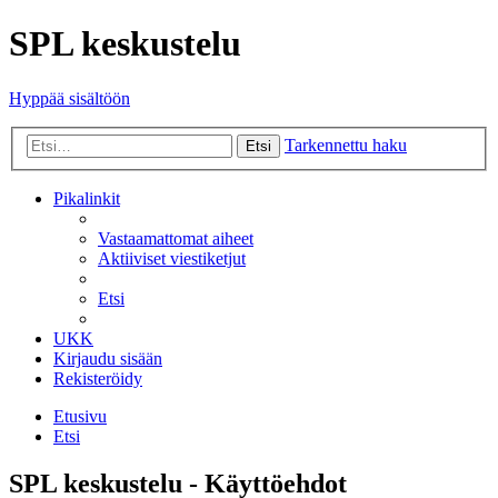
SPL keskustelu
Hyppää sisältöön
Tarkennettu haku
Etsi
Pikalinkit
Vastaamattomat aiheet
Aktiiviset viestiketjut
Etsi
UKK
Kirjaudu sisään
Rekisteröidy
Etusivu
Etsi
SPL keskustelu - Käyttöehdot