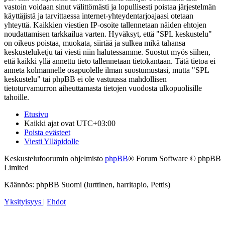
vastoin voidaan sinut välittömästi ja lopullisesti poistaa järjestelmän
käyttäjistä ja tarvittaessa internet-yhteydentarjoajaasi otetaan
yhteyttä. Kaikkien viestien IP-osoite tallennetaan näiden ehtojen
noudattamisen tarkkailua varten. Hyväksyt, että "SPL keskustelu"
on oikeus poistaa, muokata, siirtää ja sulkea mikä tahansa
keskusteluketju tai viesti niin halutessamme. Suostut myös siihen,
että kaikki yllä annettu tieto tallennetaan tietokantaan. Tätä tietoa ei
anneta kolmannelle osapuolelle ilman suostumustasi, mutta "SPL
keskustelu" tai phpBB ei ole vastuussa mahdollisen
tietoturvamurron aiheuttamasta tietojen vuodosta ulkopuolisille
tahoille.
Etusivu
Kaikki ajat ovat
UTC+03:00
Poista evästeet
Viesti Ylläpidolle
Keskustelufoorumin ohjelmisto
phpBB
® Forum Software © phpBB
Limited
Käännös: phpBB Suomi (lurttinen, harritapio, Pettis)
Yksityisyys
|
Ehdot