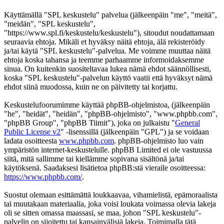
Käyttämällä "SPL keskustelu" palvelua (jälkeenpäin "me", "meitä",
"meidän", "SPL keskustelu",
"https://www.spl.fi/keskustelu/keskustelu"), sitoudut noudattamaan
seuraavia ehtoja. Mikäli et hyväksy näitä ehtoja, älä rekisteröidy
ja/tai käytä "SPL keskustelu"-palvelua. Me voimme muuttaa näitä
ehtoja koska tahansa ja teemme parhaamme informoidaksemme
sinua. On kuitenkin suositeltavaa lukea nämä ehdot säännöllisesti,
koska "SPL keskustelu"-palvelun käyttö vaatii että hyväksyt nämä
ehdot siinä muodossa, kuin ne on päivitetty tai korjattu.
Keskustelufoorumimme käyttää phpBB-ohjelmistoa, (jälkeenpäin
"he", "heidät", "heidän", "phpBB-ohjelmisto", "www.phpbb.com",
"phpBB Group", "phpBB Tiimit"), joka on julkaistu "
General
Public License v2
" -lisenssillä (jälkeenpäin "GPL") ja se voidaan
ladata osoitteesta
www.phpbb.com
. phpBB-ohjelmisto luo vain
ympäristön internet-keskustelulle. phpBB Limited ei ole vastuussa
siitä, mitä sallimme tai kiellämme sopivana sisältönä ja/tai
käytöksenä. Saadaksesi lisätietoa phpBB:stä vieraile osoitteessa:
https://www.phpbb.com/
.
Suostut olemaan esittämättä loukkaavaa, vihamielistä, epämoraalista
tai muutakaan materiaalia, joka voisi loukata voimassa olevia lakeja
oli se sitten omassa maassasi, se maa, johon "SPL keskustelu"-
palvelin on sijoitettu tai kansainvälisiä lakeja. Toimimalla tätä