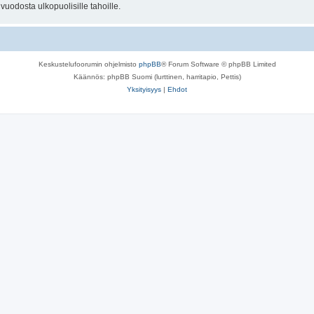
uodosta ulkopuolisille tahoille.
Keskustelufoorumin ohjelmisto
phpBB
® Forum Software © phpBB Limited
Käännös: phpBB Suomi (lurttinen, harritapio, Pettis)
Yksityisyys
|
Ehdot