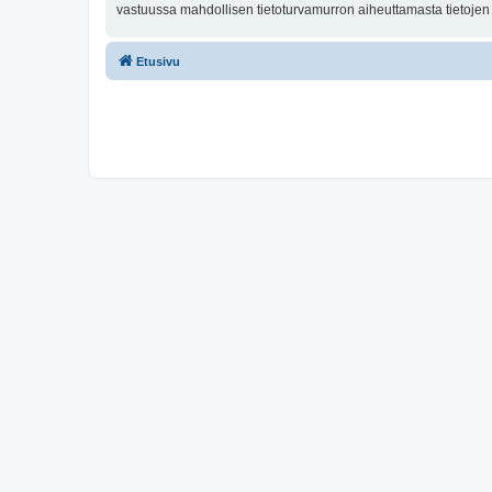
vastuussa mahdollisen tietoturvamurron aiheuttamasta tietojen v
Etusivu