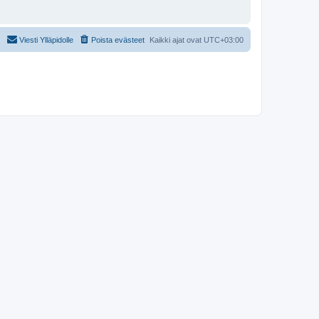
Viesti Ylläpidolle
Poista evästeet
Kaikki ajat ovat
UTC+03:00