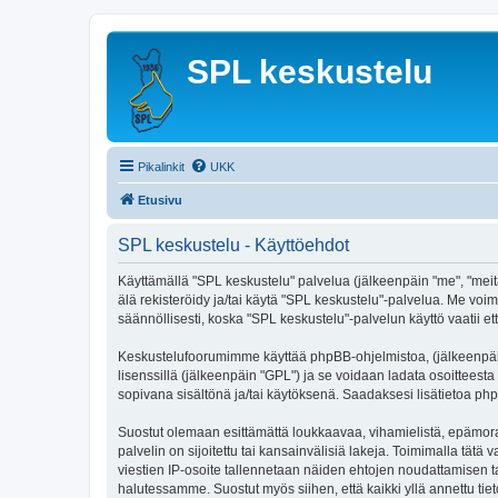
SPL keskustelu
Pikalinkit
UKK
Etusivu
SPL keskustelu - Käyttöehdot
Käyttämällä "SPL keskustelu" palvelua (jälkeenpäin "me", "meitä
älä rekisteröidy ja/tai käytä "SPL keskustelu"-palvelua. Me 
säännöllisesti, koska "SPL keskustelu"-palvelun käyttö vaatii et
Keskustelufoorumimme käyttää phpBB-ohjelmistoa, (jälkeenpäin 
lisenssillä (jälkeenpäin "GPL") ja se voidaan ladata osoitteesta
sopivana sisältönä ja/tai käytöksenä. Saadaksesi lisätietoa php
Suostut olemaan esittämättä loukkaavaa, vihamielistä, epämoraa
palvelin on sijoitettu tai kansainvälisiä lakeja. Toimimalla tätä 
viestien IP-osoite tallennetaan näiden ehtojen noudattamisen tar
halutessamme. Suostut myös siihen, että kaikki yllä annettu tie