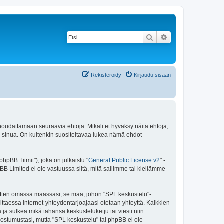
Etsi
Tarkennettu haku
Rekisteröidy
Kirjaudu sisään
 noudattamaan seuraavia ehtoja. Mikäli et hyväksy näitä ehtoja,
sinua. On kuitenkin suositeltavaa lukea nämä ehdot
pBB Tiimit"), joka on julkaistu "
General Public License v2
" -
BB Limited ei ole vastuussa siitä, mitä sallimme tai kiellämme
 sitten omassa maassasi, se maa, johon "SPL keskustelu"-
arvittaessa internet-yhteydentarjoajaasi otetaan yhteyttä. Kaikkien
ja sulkea mikä tahansa keskusteluketju tai viesti niin
uostumustasi, mutta "SPL keskustelu" tai phpBB ei ole