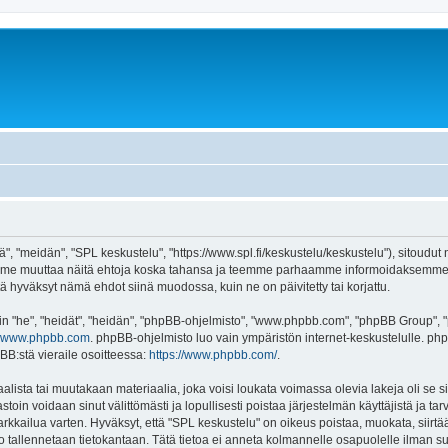
", "meidän", "SPL keskustelu", "https://www.spl.fi/keskustelu/keskustelu"), sitoudut
voimme muuttaa näitä ehtoja koska tahansa ja teemme parhaamme informoidaksemme 
tä hyväksyt nämä ehdot siinä muodossa, kuin ne on päivitetty tai korjattu.
"he", "heidät", "heidän", "phpBB-ohjelmisto", "www.phpbb.com", "phpBB Group", "ph
www.phpbb.com
. phpBB-ohjelmisto luo vain ympäristön internet-keskustelulle. php
BB:stä vieraile osoitteessa:
https://www.phpbb.com/
.
lista tai muutakaan materiaalia, joka voisi loukata voimassa olevia lakeja oli se
vastoin voidaan sinut välittömästi ja lopullisesti poistaa järjestelmän käyttäjistä ja t
kkailua varten. Hyväksyt, että "SPL keskustelu" on oikeus poistaa, muokata, siirtää 
to tallennetaan tietokantaan. Tätä tietoa ei anneta kolmannelle osapuolelle ilman s