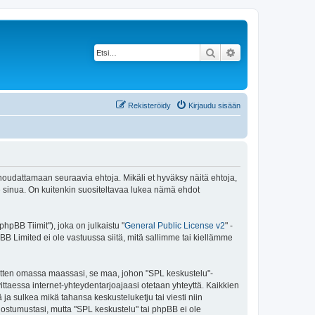
Etsi
Tarkennettu haku
Rekisteröidy
Kirjaudu sisään
 noudattamaan seuraavia ehtoja. Mikäli et hyväksy näitä ehtoja,
sinua. On kuitenkin suositeltavaa lukea nämä ehdot
pBB Tiimit"), joka on julkaistu "
General Public License v2
" -
BB Limited ei ole vastuussa siitä, mitä sallimme tai kiellämme
 sitten omassa maassasi, se maa, johon "SPL keskustelu"-
arvittaessa internet-yhteydentarjoajaasi otetaan yhteyttä. Kaikkien
ja sulkea mikä tahansa keskusteluketju tai viesti niin
uostumustasi, mutta "SPL keskustelu" tai phpBB ei ole