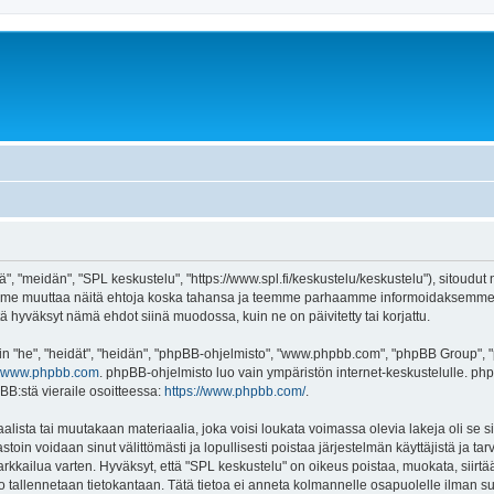
", "meidän", "SPL keskustelu", "https://www.spl.fi/keskustelu/keskustelu"), sitoudut
voimme muuttaa näitä ehtoja koska tahansa ja teemme parhaamme informoidaksemme 
tä hyväksyt nämä ehdot siinä muodossa, kuin ne on päivitetty tai korjattu.
"he", "heidät", "heidän", "phpBB-ohjelmisto", "www.phpbb.com", "phpBB Group", "ph
www.phpbb.com
. phpBB-ohjelmisto luo vain ympäristön internet-keskustelulle. php
BB:stä vieraile osoitteessa:
https://www.phpbb.com/
.
lista tai muutakaan materiaalia, joka voisi loukata voimassa olevia lakeja oli se
vastoin voidaan sinut välittömästi ja lopullisesti poistaa järjestelmän käyttäjistä ja t
kkailua varten. Hyväksyt, että "SPL keskustelu" on oikeus poistaa, muokata, siirtää 
to tallennetaan tietokantaan. Tätä tietoa ei anneta kolmannelle osapuolelle ilman s