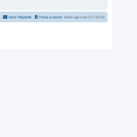
Viesti Ylläpidolle
Poista evästeet
Kaikki ajat ovat
UTC+03:00