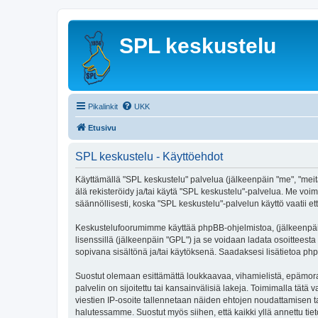
SPL keskustelu
Pikalinkit
UKK
Etusivu
SPL keskustelu - Käyttöehdot
Käyttämällä "SPL keskustelu" palvelua (jälkeenpäin "me", "meitä
älä rekisteröidy ja/tai käytä "SPL keskustelu"-palvelua. Me 
säännöllisesti, koska "SPL keskustelu"-palvelun käyttö vaatii et
Keskustelufoorumimme käyttää phpBB-ohjelmistoa, (jälkeenpäin 
lisenssillä (jälkeenpäin "GPL") ja se voidaan ladata osoitteesta
sopivana sisältönä ja/tai käytöksenä. Saadaksesi lisätietoa php
Suostut olemaan esittämättä loukkaavaa, vihamielistä, epämoraa
palvelin on sijoitettu tai kansainvälisiä lakeja. Toimimalla tätä 
viestien IP-osoite tallennetaan näiden ehtojen noudattamisen tar
halutessamme. Suostut myös siihen, että kaikki yllä annettu tie