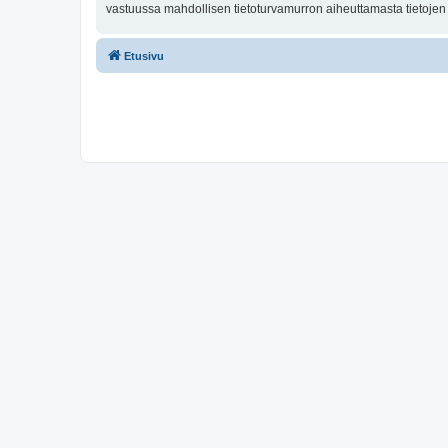
vastuussa mahdollisen tietoturvamurron aiheuttamasta tietojen v
Etusivu