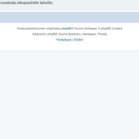
uodosta ulkopuolisille tahoille.
Keskustelufoorumin ohjelmisto
phpBB
® Forum Software © phpBB Limited
Käännös: phpBB Suomi (lurttinen, harritapio, Pettis)
Yksityisyys
|
Ehdot