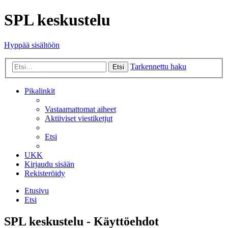
SPL keskustelu
Hyppää sisältöön
Tarkennettu haku
Etsi
Pikalinkit
Vastaamattomat aiheet
Aktiiviset viestiketjut
Etsi
UKK
Kirjaudu sisään
Rekisteröidy
Etusivu
Etsi
SPL keskustelu - Käyttöehdot