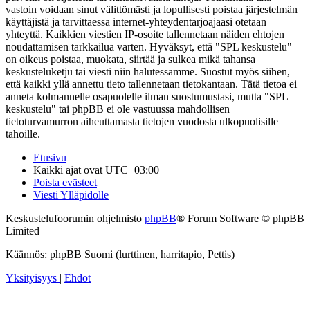
vastoin voidaan sinut välittömästi ja lopullisesti poistaa järjestelmän
käyttäjistä ja tarvittaessa internet-yhteydentarjoajaasi otetaan
yhteyttä. Kaikkien viestien IP-osoite tallennetaan näiden ehtojen
noudattamisen tarkkailua varten. Hyväksyt, että "SPL keskustelu"
on oikeus poistaa, muokata, siirtää ja sulkea mikä tahansa
keskusteluketju tai viesti niin halutessamme. Suostut myös siihen,
että kaikki yllä annettu tieto tallennetaan tietokantaan. Tätä tietoa ei
anneta kolmannelle osapuolelle ilman suostumustasi, mutta "SPL
keskustelu" tai phpBB ei ole vastuussa mahdollisen
tietoturvamurron aiheuttamasta tietojen vuodosta ulkopuolisille
tahoille.
Etusivu
Kaikki ajat ovat
UTC+03:00
Poista evästeet
Viesti Ylläpidolle
Keskustelufoorumin ohjelmisto
phpBB
® Forum Software © phpBB
Limited
Käännös: phpBB Suomi (lurttinen, harritapio, Pettis)
Yksityisyys
|
Ehdot