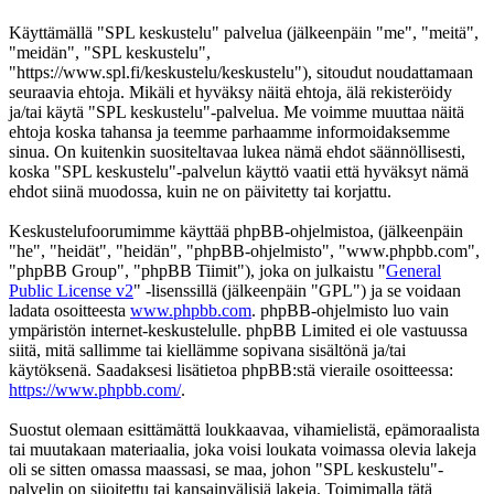
Käyttämällä "SPL keskustelu" palvelua (jälkeenpäin "me", "meitä",
"meidän", "SPL keskustelu",
"https://www.spl.fi/keskustelu/keskustelu"), sitoudut noudattamaan
seuraavia ehtoja. Mikäli et hyväksy näitä ehtoja, älä rekisteröidy
ja/tai käytä "SPL keskustelu"-palvelua. Me voimme muuttaa näitä
ehtoja koska tahansa ja teemme parhaamme informoidaksemme
sinua. On kuitenkin suositeltavaa lukea nämä ehdot säännöllisesti,
koska "SPL keskustelu"-palvelun käyttö vaatii että hyväksyt nämä
ehdot siinä muodossa, kuin ne on päivitetty tai korjattu.
Keskustelufoorumimme käyttää phpBB-ohjelmistoa, (jälkeenpäin
"he", "heidät", "heidän", "phpBB-ohjelmisto", "www.phpbb.com",
"phpBB Group", "phpBB Tiimit"), joka on julkaistu "
General
Public License v2
" -lisenssillä (jälkeenpäin "GPL") ja se voidaan
ladata osoitteesta
www.phpbb.com
. phpBB-ohjelmisto luo vain
ympäristön internet-keskustelulle. phpBB Limited ei ole vastuussa
siitä, mitä sallimme tai kiellämme sopivana sisältönä ja/tai
käytöksenä. Saadaksesi lisätietoa phpBB:stä vieraile osoitteessa:
https://www.phpbb.com/
.
Suostut olemaan esittämättä loukkaavaa, vihamielistä, epämoraalista
tai muutakaan materiaalia, joka voisi loukata voimassa olevia lakeja
oli se sitten omassa maassasi, se maa, johon "SPL keskustelu"-
palvelin on sijoitettu tai kansainvälisiä lakeja. Toimimalla tätä