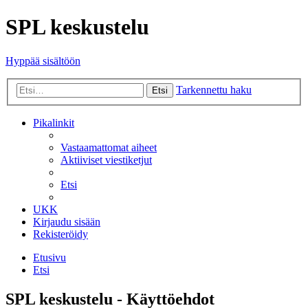
SPL keskustelu
Hyppää sisältöön
Tarkennettu haku
Etsi
Pikalinkit
Vastaamattomat aiheet
Aktiiviset viestiketjut
Etsi
UKK
Kirjaudu sisään
Rekisteröidy
Etusivu
Etsi
SPL keskustelu - Käyttöehdot