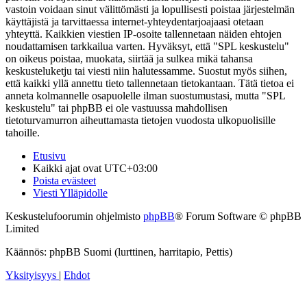
vastoin voidaan sinut välittömästi ja lopullisesti poistaa järjestelmän
käyttäjistä ja tarvittaessa internet-yhteydentarjoajaasi otetaan
yhteyttä. Kaikkien viestien IP-osoite tallennetaan näiden ehtojen
noudattamisen tarkkailua varten. Hyväksyt, että "SPL keskustelu"
on oikeus poistaa, muokata, siirtää ja sulkea mikä tahansa
keskusteluketju tai viesti niin halutessamme. Suostut myös siihen,
että kaikki yllä annettu tieto tallennetaan tietokantaan. Tätä tietoa ei
anneta kolmannelle osapuolelle ilman suostumustasi, mutta "SPL
keskustelu" tai phpBB ei ole vastuussa mahdollisen
tietoturvamurron aiheuttamasta tietojen vuodosta ulkopuolisille
tahoille.
Etusivu
Kaikki ajat ovat
UTC+03:00
Poista evästeet
Viesti Ylläpidolle
Keskustelufoorumin ohjelmisto
phpBB
® Forum Software © phpBB
Limited
Käännös: phpBB Suomi (lurttinen, harritapio, Pettis)
Yksityisyys
|
Ehdot