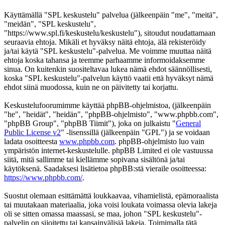
Käyttämällä "SPL keskustelu" palvelua (jälkeenpäin "me", "meitä",
"meidän", "SPL keskustelu",
"https://www.spl.fi/keskustelu/keskustelu"), sitoudut noudattamaan
seuraavia ehtoja. Mikäli et hyväksy näitä ehtoja, älä rekisteröidy
ja/tai käytä "SPL keskustelu"-palvelua. Me voimme muuttaa näitä
ehtoja koska tahansa ja teemme parhaamme informoidaksemme
sinua. On kuitenkin suositeltavaa lukea nämä ehdot säännöllisesti,
koska "SPL keskustelu"-palvelun käyttö vaatii että hyväksyt nämä
ehdot siinä muodossa, kuin ne on päivitetty tai korjattu.
Keskustelufoorumimme käyttää phpBB-ohjelmistoa, (jälkeenpäin
"he", "heidät", "heidän", "phpBB-ohjelmisto", "www.phpbb.com",
"phpBB Group", "phpBB Tiimit"), joka on julkaistu "
General
Public License v2
" -lisenssillä (jälkeenpäin "GPL") ja se voidaan
ladata osoitteesta
www.phpbb.com
. phpBB-ohjelmisto luo vain
ympäristön internet-keskustelulle. phpBB Limited ei ole vastuussa
siitä, mitä sallimme tai kiellämme sopivana sisältönä ja/tai
käytöksenä. Saadaksesi lisätietoa phpBB:stä vieraile osoitteessa:
https://www.phpbb.com/
.
Suostut olemaan esittämättä loukkaavaa, vihamielistä, epämoraalista
tai muutakaan materiaalia, joka voisi loukata voimassa olevia lakeja
oli se sitten omassa maassasi, se maa, johon "SPL keskustelu"-
palvelin on sijoitettu tai kansainvälisiä lakeja. Toimimalla tätä