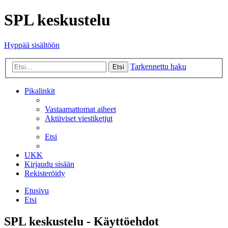
SPL keskustelu
Hyppää sisältöön
Tarkennettu haku
Etsi
Pikalinkit
Vastaamattomat aiheet
Aktiiviset viestiketjut
Etsi
UKK
Kirjaudu sisään
Rekisteröidy
Etusivu
Etsi
SPL keskustelu - Käyttöehdot