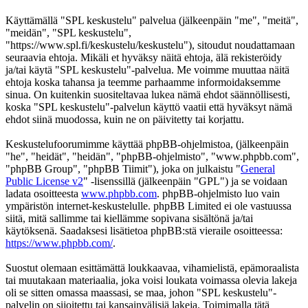
Käyttämällä "SPL keskustelu" palvelua (jälkeenpäin "me", "meitä",
"meidän", "SPL keskustelu",
"https://www.spl.fi/keskustelu/keskustelu"), sitoudut noudattamaan
seuraavia ehtoja. Mikäli et hyväksy näitä ehtoja, älä rekisteröidy
ja/tai käytä "SPL keskustelu"-palvelua. Me voimme muuttaa näitä
ehtoja koska tahansa ja teemme parhaamme informoidaksemme
sinua. On kuitenkin suositeltavaa lukea nämä ehdot säännöllisesti,
koska "SPL keskustelu"-palvelun käyttö vaatii että hyväksyt nämä
ehdot siinä muodossa, kuin ne on päivitetty tai korjattu.
Keskustelufoorumimme käyttää phpBB-ohjelmistoa, (jälkeenpäin
"he", "heidät", "heidän", "phpBB-ohjelmisto", "www.phpbb.com",
"phpBB Group", "phpBB Tiimit"), joka on julkaistu "
General
Public License v2
" -lisenssillä (jälkeenpäin "GPL") ja se voidaan
ladata osoitteesta
www.phpbb.com
. phpBB-ohjelmisto luo vain
ympäristön internet-keskustelulle. phpBB Limited ei ole vastuussa
siitä, mitä sallimme tai kiellämme sopivana sisältönä ja/tai
käytöksenä. Saadaksesi lisätietoa phpBB:stä vieraile osoitteessa:
https://www.phpbb.com/
.
Suostut olemaan esittämättä loukkaavaa, vihamielistä, epämoraalista
tai muutakaan materiaalia, joka voisi loukata voimassa olevia lakeja
oli se sitten omassa maassasi, se maa, johon "SPL keskustelu"-
palvelin on sijoitettu tai kansainvälisiä lakeja. Toimimalla tätä