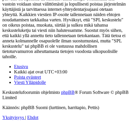
vastoin voidaan sinut välittömästi ja lopullisesti poistaa järjestelmän
käyttäjistä ja tarvittaessa internet-yhteydentarjoajaasi otetaan
yhteyttä. Kaikkien viestien IP-osoite tallennetaan näiden ehtojen
noudattamisen tarkkailua varten. Hyväksyt, että "SPL keskustelu"
on oikeus poistaa, muokata, siirtää ja sulkea mikä tahansa
keskusteluketju tai viesti niin halutessamme. Suostut myös siihen,
että kaikki yllä annettu tieto tallennetaan tietokantaan. Tätä tietoa ei
anneta kolmannelle osapuolelle ilman suostumustasi, mutta "SPL
keskustelu" tai phpBB ei ole vastuussa mahdollisen
tietoturvamurron aiheuttamasta tietojen vuodosta ulkopuolisille
tahoille.
Etusivu
Kaikki ajat ovat
UTC+03:00
Poista evästeet
Viesti Ylläpidolle
Keskustelufoorumin ohjelmisto
phpBB
® Forum Software © phpBB
Limited
Käännös: phpBB Suomi (lurttinen, harritapio, Pettis)
Yksityisyys
|
Ehdot