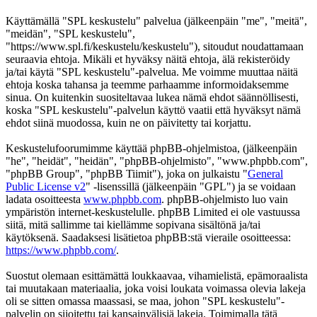
Käyttämällä "SPL keskustelu" palvelua (jälkeenpäin "me", "meitä",
"meidän", "SPL keskustelu",
"https://www.spl.fi/keskustelu/keskustelu"), sitoudut noudattamaan
seuraavia ehtoja. Mikäli et hyväksy näitä ehtoja, älä rekisteröidy
ja/tai käytä "SPL keskustelu"-palvelua. Me voimme muuttaa näitä
ehtoja koska tahansa ja teemme parhaamme informoidaksemme
sinua. On kuitenkin suositeltavaa lukea nämä ehdot säännöllisesti,
koska "SPL keskustelu"-palvelun käyttö vaatii että hyväksyt nämä
ehdot siinä muodossa, kuin ne on päivitetty tai korjattu.
Keskustelufoorumimme käyttää phpBB-ohjelmistoa, (jälkeenpäin
"he", "heidät", "heidän", "phpBB-ohjelmisto", "www.phpbb.com",
"phpBB Group", "phpBB Tiimit"), joka on julkaistu "
General
Public License v2
" -lisenssillä (jälkeenpäin "GPL") ja se voidaan
ladata osoitteesta
www.phpbb.com
. phpBB-ohjelmisto luo vain
ympäristön internet-keskustelulle. phpBB Limited ei ole vastuussa
siitä, mitä sallimme tai kiellämme sopivana sisältönä ja/tai
käytöksenä. Saadaksesi lisätietoa phpBB:stä vieraile osoitteessa:
https://www.phpbb.com/
.
Suostut olemaan esittämättä loukkaavaa, vihamielistä, epämoraalista
tai muutakaan materiaalia, joka voisi loukata voimassa olevia lakeja
oli se sitten omassa maassasi, se maa, johon "SPL keskustelu"-
palvelin on sijoitettu tai kansainvälisiä lakeja. Toimimalla tätä