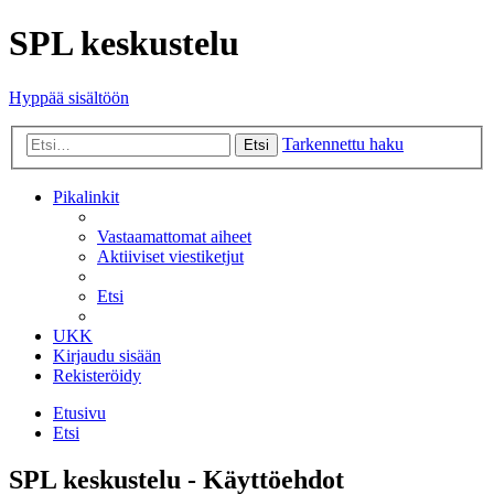
SPL keskustelu
Hyppää sisältöön
Tarkennettu haku
Etsi
Pikalinkit
Vastaamattomat aiheet
Aktiiviset viestiketjut
Etsi
UKK
Kirjaudu sisään
Rekisteröidy
Etusivu
Etsi
SPL keskustelu - Käyttöehdot