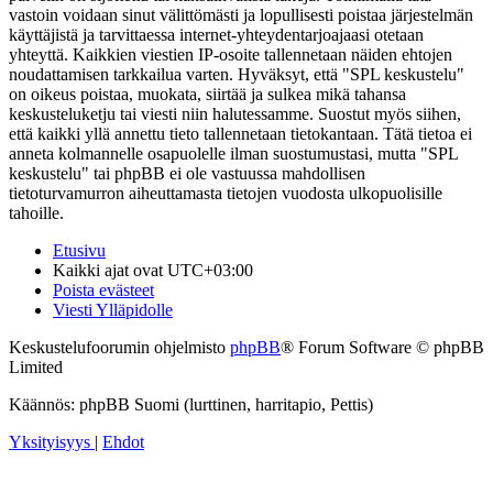
vastoin voidaan sinut välittömästi ja lopullisesti poistaa järjestelmän
käyttäjistä ja tarvittaessa internet-yhteydentarjoajaasi otetaan
yhteyttä. Kaikkien viestien IP-osoite tallennetaan näiden ehtojen
noudattamisen tarkkailua varten. Hyväksyt, että "SPL keskustelu"
on oikeus poistaa, muokata, siirtää ja sulkea mikä tahansa
keskusteluketju tai viesti niin halutessamme. Suostut myös siihen,
että kaikki yllä annettu tieto tallennetaan tietokantaan. Tätä tietoa ei
anneta kolmannelle osapuolelle ilman suostumustasi, mutta "SPL
keskustelu" tai phpBB ei ole vastuussa mahdollisen
tietoturvamurron aiheuttamasta tietojen vuodosta ulkopuolisille
tahoille.
Etusivu
Kaikki ajat ovat
UTC+03:00
Poista evästeet
Viesti Ylläpidolle
Keskustelufoorumin ohjelmisto
phpBB
® Forum Software © phpBB
Limited
Käännös: phpBB Suomi (lurttinen, harritapio, Pettis)
Yksityisyys
|
Ehdot