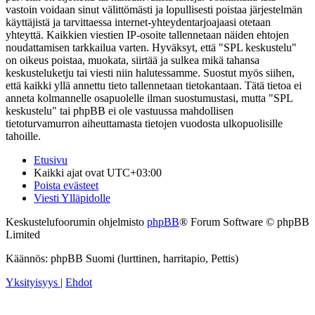
vastoin voidaan sinut välittömästi ja lopullisesti poistaa järjestelmän
käyttäjistä ja tarvittaessa internet-yhteydentarjoajaasi otetaan
yhteyttä. Kaikkien viestien IP-osoite tallennetaan näiden ehtojen
noudattamisen tarkkailua varten. Hyväksyt, että "SPL keskustelu"
on oikeus poistaa, muokata, siirtää ja sulkea mikä tahansa
keskusteluketju tai viesti niin halutessamme. Suostut myös siihen,
että kaikki yllä annettu tieto tallennetaan tietokantaan. Tätä tietoa ei
anneta kolmannelle osapuolelle ilman suostumustasi, mutta "SPL
keskustelu" tai phpBB ei ole vastuussa mahdollisen
tietoturvamurron aiheuttamasta tietojen vuodosta ulkopuolisille
tahoille.
Etusivu
Kaikki ajat ovat
UTC+03:00
Poista evästeet
Viesti Ylläpidolle
Keskustelufoorumin ohjelmisto
phpBB
® Forum Software © phpBB
Limited
Käännös: phpBB Suomi (lurttinen, harritapio, Pettis)
Yksityisyys
|
Ehdot