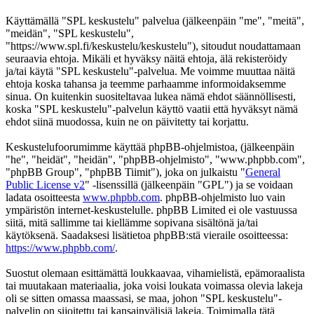
Käyttämällä "SPL keskustelu" palvelua (jälkeenpäin "me", "meitä",
"meidän", "SPL keskustelu",
"https://www.spl.fi/keskustelu/keskustelu"), sitoudut noudattamaan
seuraavia ehtoja. Mikäli et hyväksy näitä ehtoja, älä rekisteröidy
ja/tai käytä "SPL keskustelu"-palvelua. Me voimme muuttaa näitä
ehtoja koska tahansa ja teemme parhaamme informoidaksemme
sinua. On kuitenkin suositeltavaa lukea nämä ehdot säännöllisesti,
koska "SPL keskustelu"-palvelun käyttö vaatii että hyväksyt nämä
ehdot siinä muodossa, kuin ne on päivitetty tai korjattu.
Keskustelufoorumimme käyttää phpBB-ohjelmistoa, (jälkeenpäin
"he", "heidät", "heidän", "phpBB-ohjelmisto", "www.phpbb.com",
"phpBB Group", "phpBB Tiimit"), joka on julkaistu "
General
Public License v2
" -lisenssillä (jälkeenpäin "GPL") ja se voidaan
ladata osoitteesta
www.phpbb.com
. phpBB-ohjelmisto luo vain
ympäristön internet-keskustelulle. phpBB Limited ei ole vastuussa
siitä, mitä sallimme tai kiellämme sopivana sisältönä ja/tai
käytöksenä. Saadaksesi lisätietoa phpBB:stä vieraile osoitteessa:
https://www.phpbb.com/
.
Suostut olemaan esittämättä loukkaavaa, vihamielistä, epämoraalista
tai muutakaan materiaalia, joka voisi loukata voimassa olevia lakeja
oli se sitten omassa maassasi, se maa, johon "SPL keskustelu"-
palvelin on sijoitettu tai kansainvälisiä lakeja. Toimimalla tätä