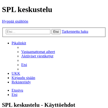
SPL keskustelu
Hyppää sisältöön
Tarkennettu haku
Etsi
Pikalinkit
Vastaamattomat aiheet
Aktiiviset viestiketjut
Etsi
UKK
Kirjaudu sisään
Rekisteröidy
Etusivu
Etsi
SPL keskustelu - Käyttöehdot