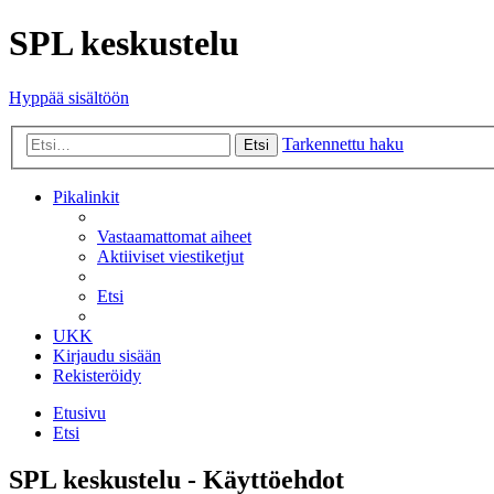
SPL keskustelu
Hyppää sisältöön
Tarkennettu haku
Etsi
Pikalinkit
Vastaamattomat aiheet
Aktiiviset viestiketjut
Etsi
UKK
Kirjaudu sisään
Rekisteröidy
Etusivu
Etsi
SPL keskustelu - Käyttöehdot