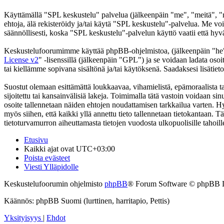
Käyttämällä "SPL keskustelu" palvelua (jälkeenpäin "me", "meitä", "m
ehtoja, älä rekisteröidy ja/tai käytä "SPL keskustelu"-palvelua. Me
säännöllisesti, koska "SPL keskustelu"-palvelun käyttö vaatii että hyv
Keskustelufoorumimme käyttää phpBB-ohjelmistoa, (jälkeenpäin "he
License v2
" -lisenssillä (jälkeenpäin "GPL") ja se voidaan ladata osoi
tai kiellämme sopivana sisältönä ja/tai käytöksenä. Saadaksesi lisätiet
Suostut olemaan esittämättä loukkaavaa, vihamielistä, epämoraalista t
sijoitettu tai kansainvälisiä lakeja. Toimimalla tätä vastoin voidaan sinu
osoite tallennetaan näiden ehtojen noudattamisen tarkkailua varten. Hy
myös siihen, että kaikki yllä annettu tieto tallennetaan tietokantaan.
tietoturvamurron aiheuttamasta tietojen vuodosta ulkopuolisille tahoill
Etusivu
Kaikki ajat ovat
UTC+03:00
Poista evästeet
Viesti Ylläpidolle
Keskustelufoorumin ohjelmisto
phpBB
® Forum Software © phpBB 
Käännös: phpBB Suomi (lurttinen, harritapio, Pettis)
Yksityisyys
|
Ehdot