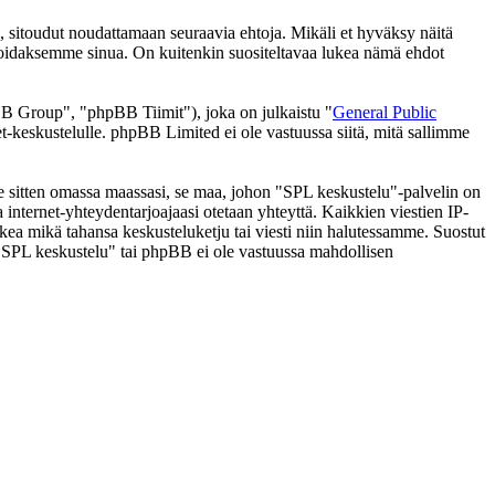
 sitoudut noudattamaan seuraavia ehtoja. Mikäli et hyväksy näitä
moidaksemme sinua. On kuitenkin suositeltavaa lukea nämä ehdot
 Group", "phpBB Tiimit"), joka on julkaistu "
General Public
t-keskustelulle. phpBB Limited ei ole vastuussa siitä, mitä sallimme
 se sitten omassa maassasi, se maa, johon "SPL keskustelu"-palvelin on
ssa internet-yhteydentarjoajaasi otetaan yhteyttä. Kaikkien viestien IP-
lkea mikä tahansa keskusteluketju tai viesti niin halutessamme. Suostut
a "SPL keskustelu" tai phpBB ei ole vastuussa mahdollisen