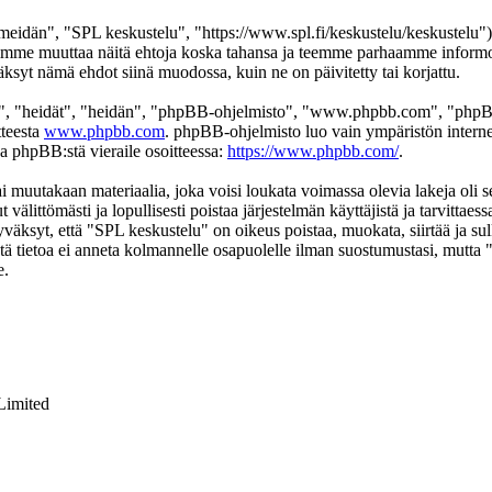
eidän", "SPL keskustelu", "https://www.spl.fi/keskustelu/keskustelu"),
 voimme muuttaa näitä ehtoja koska tahansa ja teemme parhaamme infor
äksyt nämä ehdot siinä muodossa, kuin ne on päivitetty tai korjattu.
", "heidät", "heidän", "phpBB-ohjelmisto", "www.phpbb.com", "phpBB
tteesta
www.phpbb.com
. phpBB-ohjelmisto luo vain ympäristön interne
oa phpBB:stä vieraile osoitteessa:
https://www.phpbb.com/
.
ai muutakaan materiaalia, joka voisi loukata voimassa olevia lakeja oli
t välittömästi ja lopullisesti poistaa järjestelmän käyttäjistä ja tarvittae
väksyt, että "SPL keskustelu" on oikeus poistaa, muokata, siirtää ja su
 Tätä tietoa ei anneta kolmannelle osapuolelle ilman suostumustasi, mutt
e.
Limited