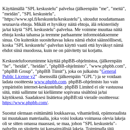
Käyttämällä "SPL keskustelu" palvelua (jälkeenpäin "me", "meitä",
"meidän", "SPL keskustelu",
"https://www.spl.fi/keskustelu/keskustelu"), sitoudut noudattamaan
seuraavia ehtoja. Mikäli et hyväksy näitä ehtoja, älä rekisteröidy
ja/tai käytä "SPL keskustelu"-palvelua. Me voimme muuttaa näitä
ehtoja koska tahansa ja teemme parhaamme informoidaksemme
sinua. On kuitenkin suositeltavaa lukea nämä ehdot säännöllisesti,
koska "SPL keskustelu"-palvelun käyttö vaatii että hyväksyt nämä
ehdot siinä muodossa, kuin ne on päivitetty tai korjattu.
Keskustelufoorumimme käyttää phpBB-ohjelmistoa, (jälkeenpäin
"he", "heidät", "heidän", "phpBB-ohjelmisto", "www.phpbb.com",
"phpBB Group", "phpBB Tiimit"), joka on julkaistu "
General
Public License v2
" -lisenssillä (jälkeenpäin "GPL") ja se voidaan
ladata osoitteesta
www.phpbb.com
. phpBB-ohjelmisto luo vain
ympäristön internet-keskustelulle. phpBB Limited ei ole vastuussa
siitä, mitä sallimme tai kiellämme sopivana sisältönä ja/tai
käytöksenä. Saadaksesi lisätietoa phpBB:stä vieraile osoitteessa:
https://www.phpbb.com/
.
Suostut olemaan esittämättä loukkaavaa, vihamielistä, epämoraalista
tai muutakaan materiaalia, joka voisi loukata voimassa olevia lakeja
oli se sitten omassa maassasi, se maa, johon "SPL keskustelu"-
palvelin on sijoitettu tai kansainvälisiä lakeja. Toimimalla tätä