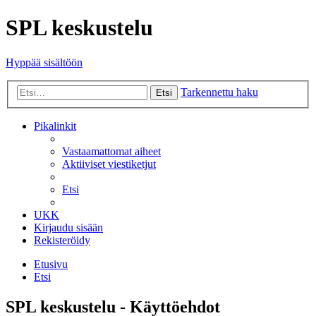
SPL keskustelu
Hyppää sisältöön
Tarkennettu haku
Etsi
Pikalinkit
Vastaamattomat aiheet
Aktiiviset viestiketjut
Etsi
UKK
Kirjaudu sisään
Rekisteröidy
Etusivu
Etsi
SPL keskustelu - Käyttöehdot