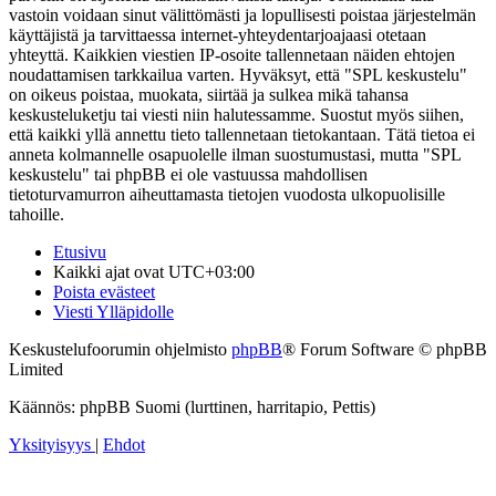
vastoin voidaan sinut välittömästi ja lopullisesti poistaa järjestelmän
käyttäjistä ja tarvittaessa internet-yhteydentarjoajaasi otetaan
yhteyttä. Kaikkien viestien IP-osoite tallennetaan näiden ehtojen
noudattamisen tarkkailua varten. Hyväksyt, että "SPL keskustelu"
on oikeus poistaa, muokata, siirtää ja sulkea mikä tahansa
keskusteluketju tai viesti niin halutessamme. Suostut myös siihen,
että kaikki yllä annettu tieto tallennetaan tietokantaan. Tätä tietoa ei
anneta kolmannelle osapuolelle ilman suostumustasi, mutta "SPL
keskustelu" tai phpBB ei ole vastuussa mahdollisen
tietoturvamurron aiheuttamasta tietojen vuodosta ulkopuolisille
tahoille.
Etusivu
Kaikki ajat ovat
UTC+03:00
Poista evästeet
Viesti Ylläpidolle
Keskustelufoorumin ohjelmisto
phpBB
® Forum Software © phpBB
Limited
Käännös: phpBB Suomi (lurttinen, harritapio, Pettis)
Yksityisyys
|
Ehdot