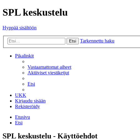
SPL keskustelu
Hyppää sisältöön
Tarkennettu haku
Etsi
Pikalinkit
Vastaamattomat aiheet
Aktiiviset viestiketjut
Etsi
UKK
Kirjaudu sisään
Rekisteröidy
Etusivu
Etsi
SPL keskustelu - Käyttöehdot