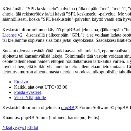
Käyttämällä "SPL keskustelu" palvelua (jälkeenpäin "me", "meitä", "m
ehtoja, älä rekisteröidy ja/tai käytä "SPL keskustelu"-palvelua. Me
säännöllisesti, koska "SPL keskustelu"-palvelun käyttö vaatii että hyv
Keskustelufoorumimme käyttää phpBB-ohjelmistoa, (jälkeenpäin "he
License v2
" -lisenssillä (jälkeenpäin "GPL") ja se voidaan ladata osoi
tai kiellämme sopivana sisältönä ja/tai käytöksenä. Saadaksesi lisätiet
Suostut olemaan esittämättä loukkaavaa, vihamielistä, epämoraalista t
sijoitettu tai kansainvälisiä lakeja. Toimimalla tätä vastoin voidaan sinu
osoite tallennetaan näiden ehtojen noudattamisen tarkkailua varten. Hy
myös siihen, että kaikki yllä annettu tieto tallennetaan tietokantaan.
tietoturvamurron aiheuttamasta tietojen vuodosta ulkopuolisille tahoill
Etusivu
Kaikki ajat ovat
UTC+03:00
Poista evästeet
Viesti Ylläpidolle
Keskustelufoorumin ohjelmisto
phpBB
® Forum Software © phpBB 
Käännös: phpBB Suomi (lurttinen, harritapio, Pettis)
Yksityisyys
|
Ehdot