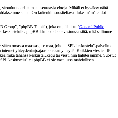
 sitoudut noudattamaan seuraavia ehtoja. Mikäli et hyväksy näitä
moidaksemme sinua. On kuitenkin suositeltavaa lukea nämä ehdot
 Group", "phpBB Tiimit"), joka on julkaistu "
General Public
t-keskustelulle. phpBB Limited ei ole vastuussa siitä, mitä sallimme
 se sitten omassa maassasi, se maa, johon "SPL keskustelu"-palvelin on
ssa internet-yhteydentarjoajaasi otetaan yhteyttä. Kaikkien viestien IP-
lkea mikä tahansa keskusteluketju tai viesti niin halutessamme. Suostut
a "SPL keskustelu" tai phpBB ei ole vastuussa mahdollisen