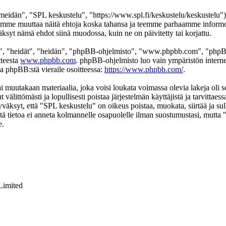
eidän", "SPL keskustelu", "https://www.spl.fi/keskustelu/keskustelu"),
 voimme muuttaa näitä ehtoja koska tahansa ja teemme parhaamme infor
äksyt nämä ehdot siinä muodossa, kuin ne on päivitetty tai korjattu.
", "heidät", "heidän", "phpBB-ohjelmisto", "www.phpbb.com", "phpBB
tteesta
www.phpbb.com
. phpBB-ohjelmisto luo vain ympäristön interne
oa phpBB:stä vieraile osoitteessa:
https://www.phpbb.com/
.
ai muutakaan materiaalia, joka voisi loukata voimassa olevia lakeja oli
t välittömästi ja lopullisesti poistaa järjestelmän käyttäjistä ja tarvittae
väksyt, että "SPL keskustelu" on oikeus poistaa, muokata, siirtää ja su
 Tätä tietoa ei anneta kolmannelle osapuolelle ilman suostumustasi, mutt
e.
Limited