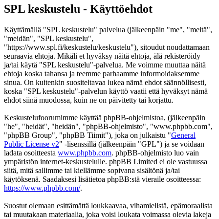
SPL keskustelu - Käyttöehdot
Käyttämällä "SPL keskustelu" palvelua (jälkeenpäin "me", "meitä",
"meidän", "SPL keskustelu",
"https://www.spl.fi/keskustelu/keskustelu"), sitoudut noudattamaan
seuraavia ehtoja. Mikäli et hyväksy näitä ehtoja, älä rekisteröidy
ja/tai käytä "SPL keskustelu"-palvelua. Me voimme muuttaa näitä
ehtoja koska tahansa ja teemme parhaamme informoidaksemme
sinua. On kuitenkin suositeltavaa lukea nämä ehdot säännöllisesti,
koska "SPL keskustelu"-palvelun käyttö vaatii että hyväksyt nämä
ehdot siinä muodossa, kuin ne on päivitetty tai korjattu.
Keskustelufoorumimme käyttää phpBB-ohjelmistoa, (jälkeenpäin
"he", "heidät", "heidän", "phpBB-ohjelmisto", "www.phpbb.com",
"phpBB Group", "phpBB Tiimit"), joka on julkaistu "
General
Public License v2
" -lisenssillä (jälkeenpäin "GPL") ja se voidaan
ladata osoitteesta
www.phpbb.com
. phpBB-ohjelmisto luo vain
ympäristön internet-keskustelulle. phpBB Limited ei ole vastuussa
siitä, mitä sallimme tai kiellämme sopivana sisältönä ja/tai
käytöksenä. Saadaksesi lisätietoa phpBB:stä vieraile osoitteessa:
https://www.phpbb.com/
.
Suostut olemaan esittämättä loukkaavaa, vihamielistä, epämoraalista
tai muutakaan materiaalia, joka voisi loukata voimassa olevia lakeja