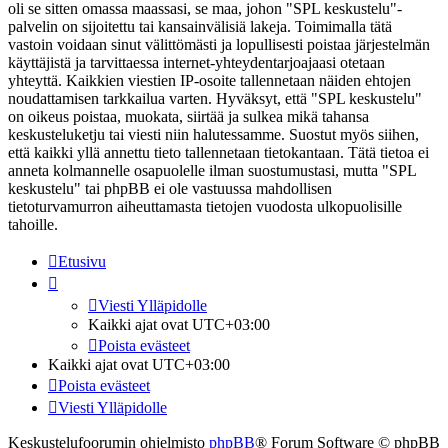
oli se sitten omassa maassasi, se maa, johon "SPL keskustelu"-
palvelin on sijoitettu tai kansainvälisiä lakeja. Toimimalla tätä
vastoin voidaan sinut välittömästi ja lopullisesti poistaa järjestelmän
käyttäjistä ja tarvittaessa internet-yhteydentarjoajaasi otetaan
yhteyttä. Kaikkien viestien IP-osoite tallennetaan näiden ehtojen
noudattamisen tarkkailua varten. Hyväksyt, että "SPL keskustelu"
on oikeus poistaa, muokata, siirtää ja sulkea mikä tahansa
keskusteluketju tai viesti niin halutessamme. Suostut myös siihen,
että kaikki yllä annettu tieto tallennetaan tietokantaan. Tätä tietoa ei
anneta kolmannelle osapuolelle ilman suostumustasi, mutta "SPL
keskustelu" tai phpBB ei ole vastuussa mahdollisen
tietoturvamurron aiheuttamasta tietojen vuodosta ulkopuolisille
tahoille.
Etusivu
Viesti Ylläpidolle
Kaikki ajat ovat
UTC+03:00
Poista evästeet
Kaikki ajat ovat
UTC+03:00
Poista evästeet
Viesti Ylläpidolle
Keskustelufoorumin ohjelmisto
phpBB
® Forum Software © phpBB