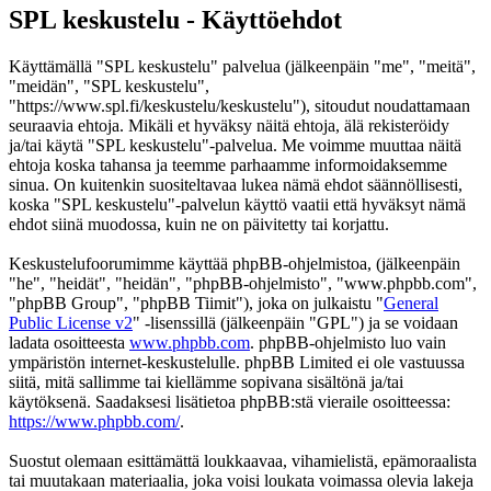
SPL keskustelu - Käyttöehdot
Käyttämällä "SPL keskustelu" palvelua (jälkeenpäin "me", "meitä",
"meidän", "SPL keskustelu",
"https://www.spl.fi/keskustelu/keskustelu"), sitoudut noudattamaan
seuraavia ehtoja. Mikäli et hyväksy näitä ehtoja, älä rekisteröidy
ja/tai käytä "SPL keskustelu"-palvelua. Me voimme muuttaa näitä
ehtoja koska tahansa ja teemme parhaamme informoidaksemme
sinua. On kuitenkin suositeltavaa lukea nämä ehdot säännöllisesti,
koska "SPL keskustelu"-palvelun käyttö vaatii että hyväksyt nämä
ehdot siinä muodossa, kuin ne on päivitetty tai korjattu.
Keskustelufoorumimme käyttää phpBB-ohjelmistoa, (jälkeenpäin
"he", "heidät", "heidän", "phpBB-ohjelmisto", "www.phpbb.com",
"phpBB Group", "phpBB Tiimit"), joka on julkaistu "
General
Public License v2
" -lisenssillä (jälkeenpäin "GPL") ja se voidaan
ladata osoitteesta
www.phpbb.com
. phpBB-ohjelmisto luo vain
ympäristön internet-keskustelulle. phpBB Limited ei ole vastuussa
siitä, mitä sallimme tai kiellämme sopivana sisältönä ja/tai
käytöksenä. Saadaksesi lisätietoa phpBB:stä vieraile osoitteessa:
https://www.phpbb.com/
.
Suostut olemaan esittämättä loukkaavaa, vihamielistä, epämoraalista
tai muutakaan materiaalia, joka voisi loukata voimassa olevia lakeja