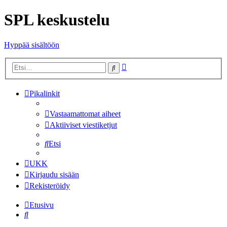
SPL keskustelu
Hyppää sisältöön
Tarkennettu
Etsi
haku
Pikalinkit
Vastaamattomat aiheet
Aktiiviset viestiketjut
Etsi
UKK
Kirjaudu sisään
Rekisteröidy
Etusivu
Etsi