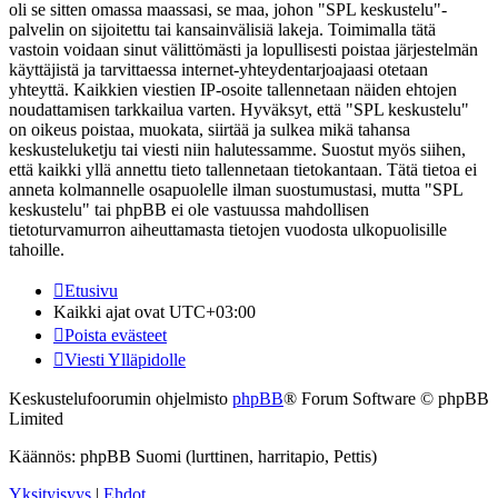
oli se sitten omassa maassasi, se maa, johon "SPL keskustelu"-
palvelin on sijoitettu tai kansainvälisiä lakeja. Toimimalla tätä
vastoin voidaan sinut välittömästi ja lopullisesti poistaa järjestelmän
käyttäjistä ja tarvittaessa internet-yhteydentarjoajaasi otetaan
yhteyttä. Kaikkien viestien IP-osoite tallennetaan näiden ehtojen
noudattamisen tarkkailua varten. Hyväksyt, että "SPL keskustelu"
on oikeus poistaa, muokata, siirtää ja sulkea mikä tahansa
keskusteluketju tai viesti niin halutessamme. Suostut myös siihen,
että kaikki yllä annettu tieto tallennetaan tietokantaan. Tätä tietoa ei
anneta kolmannelle osapuolelle ilman suostumustasi, mutta "SPL
keskustelu" tai phpBB ei ole vastuussa mahdollisen
tietoturvamurron aiheuttamasta tietojen vuodosta ulkopuolisille
tahoille.
Etusivu
Kaikki ajat ovat
UTC+03:00
Poista evästeet
Viesti Ylläpidolle
Keskustelufoorumin ohjelmisto
phpBB
® Forum Software © phpBB
Limited
Käännös: phpBB Suomi (lurttinen, harritapio, Pettis)
Yksityisyys
|
Ehdot