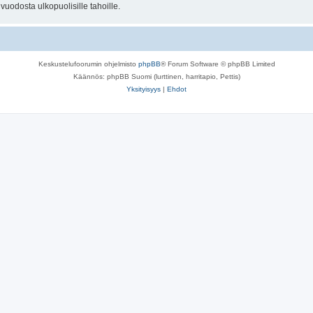
uodosta ulkopuolisille tahoille.
Keskustelufoorumin ohjelmisto
phpBB
® Forum Software © phpBB Limited
Käännös: phpBB Suomi (lurttinen, harritapio, Pettis)
Yksityisyys
|
Ehdot