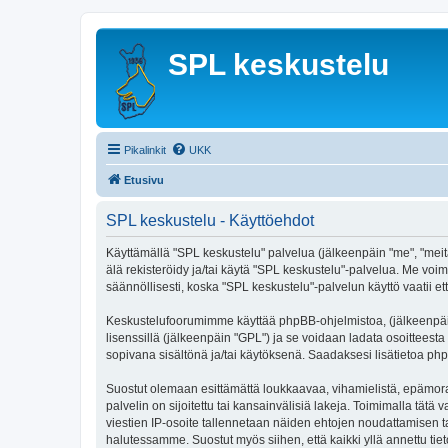
SPL keskustelu
Pikalinkit
UKK
Etusivu
SPL keskustelu - Käyttöehdot
Käyttämällä "SPL keskustelu" palvelua (jälkeenpäin "me", "meitä
älä rekisteröidy ja/tai käytä "SPL keskustelu"-palvelua. Me 
säännöllisesti, koska "SPL keskustelu"-palvelun käyttö vaatii et
Keskustelufoorumimme käyttää phpBB-ohjelmistoa, (jälkeenpäin 
lisenssillä (jälkeenpäin "GPL") ja se voidaan ladata osoitteesta
sopivana sisältönä ja/tai käytöksenä. Saadaksesi lisätietoa php
Suostut olemaan esittämättä loukkaavaa, vihamielistä, epämoraa
palvelin on sijoitettu tai kansainvälisiä lakeja. Toimimalla tätä 
viestien IP-osoite tallennetaan näiden ehtojen noudattamisen tar
halutessamme. Suostut myös siihen, että kaikki yllä annettu tie