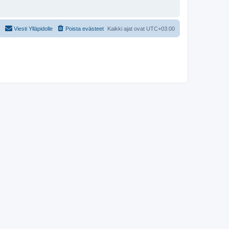
Viesti Ylläpidolle
Poista evästeet
Kaikki ajat ovat
UTC+03:00