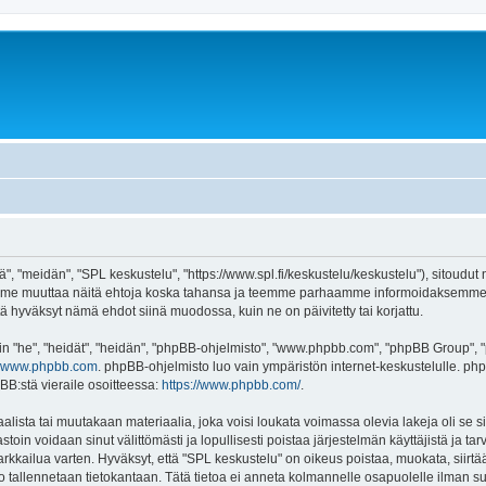
", "meidän", "SPL keskustelu", "https://www.spl.fi/keskustelu/keskustelu"), sitoudut
voimme muuttaa näitä ehtoja koska tahansa ja teemme parhaamme informoidaksemme 
tä hyväksyt nämä ehdot siinä muodossa, kuin ne on päivitetty tai korjattu.
"he", "heidät", "heidän", "phpBB-ohjelmisto", "www.phpbb.com", "phpBB Group", "ph
www.phpbb.com
. phpBB-ohjelmisto luo vain ympäristön internet-keskustelulle. php
BB:stä vieraile osoitteessa:
https://www.phpbb.com/
.
lista tai muutakaan materiaalia, joka voisi loukata voimassa olevia lakeja oli se
vastoin voidaan sinut välittömästi ja lopullisesti poistaa järjestelmän käyttäjistä ja t
kkailua varten. Hyväksyt, että "SPL keskustelu" on oikeus poistaa, muokata, siirtää 
to tallennetaan tietokantaan. Tätä tietoa ei anneta kolmannelle osapuolelle ilman s