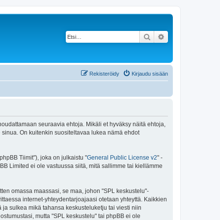
Etsi
Tarkennettu haku
Rekisteröidy
Kirjaudu sisään
 noudattamaan seuraavia ehtoja. Mikäli et hyväksy näitä ehtoja,
sinua. On kuitenkin suositeltavaa lukea nämä ehdot
pBB Tiimit"), joka on julkaistu "
General Public License v2
" -
BB Limited ei ole vastuussa siitä, mitä sallimme tai kiellämme
 sitten omassa maassasi, se maa, johon "SPL keskustelu"-
arvittaessa internet-yhteydentarjoajaasi otetaan yhteyttä. Kaikkien
ja sulkea mikä tahansa keskusteluketju tai viesti niin
uostumustasi, mutta "SPL keskustelu" tai phpBB ei ole