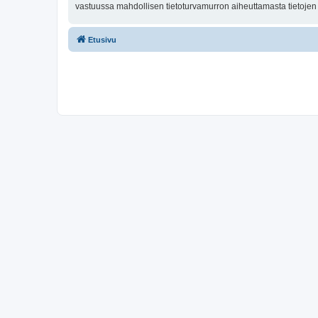
vastuussa mahdollisen tietoturvamurron aiheuttamasta tietojen v
Etusivu