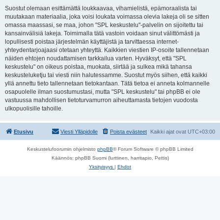
Suostut olemaan esittämättä loukkaavaa, vihamielistä, epämoraalista tai
muutakaan materiaalia, joka voisi loukata voimassa olevia lakeja oli se sitten
omassa maassasi, se maa, johon "SPL keskustelu"-palvelin on sijoitettu tai
kansainvälisiä lakeja. Toimimalla tätä vastoin voidaan sinut välittömästi ja
lopullisesti poistaa järjestelmän käyttäjistä ja tarvittaessa internet-
yhteydentarjoajaasi otetaan yhteyttä. Kaikkien viestien IP-osoite tallennetaan
näiden ehtojen noudattamisen tarkkailua varten. Hyväksyt, että "SPL
keskustelu" on oikeus poistaa, muokata, siirtää ja sulkea mikä tahansa
keskusteluketju tai viesti niin halutessamme. Suostut myös siihen, että kaikki
yllä annettu tieto tallennetaan tietokantaan. Tätä tietoa ei anneta kolmannelle
osapuolelle ilman suostumustasi, mutta "SPL keskustelu" tai phpBB ei ole
vastuussa mahdollisen tietoturvamurron aiheuttamasta tietojen vuodosta
ulkopuolisille tahoille.
Etusivu
Viesti Ylläpidolle
Poista evästeet
Kaikki ajat ovat
UTC+03:00
Keskustelufoorumin ohjelmisto
phpBB
® Forum Software © phpBB Limited
Käännös: phpBB Suomi (lurttinen, harritapio, Pettis)
Yksityisyys
|
Ehdot