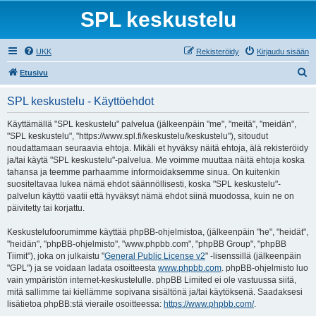
SPL keskustelu
UKK
Rekisteröidy
Kirjaudu sisään
E
Etusivu
t
SPL keskustelu - Käyttöehdot
s
i
Käyttämällä "SPL keskustelu" palvelua (jälkeenpäin "me", "meitä", "meidän",
"SPL keskustelu", "https://www.spl.fi/keskustelu/keskustelu"), sitoudut
noudattamaan seuraavia ehtoja. Mikäli et hyväksy näitä ehtoja, älä rekisteröidy
ja/tai käytä "SPL keskustelu"-palvelua. Me voimme muuttaa näitä ehtoja koska
tahansa ja teemme parhaamme informoidaksemme sinua. On kuitenkin
suositeltavaa lukea nämä ehdot säännöllisesti, koska "SPL keskustelu"-
palvelun käyttö vaatii että hyväksyt nämä ehdot siinä muodossa, kuin ne on
päivitetty tai korjattu.
Keskustelufoorumimme käyttää phpBB-ohjelmistoa, (jälkeenpäin "he", "heidät",
"heidän", "phpBB-ohjelmisto", "www.phpbb.com", "phpBB Group", "phpBB
Tiimit"), joka on julkaistu "
General Public License v2
" -lisenssillä (jälkeenpäin
"GPL") ja se voidaan ladata osoitteesta
www.phpbb.com
. phpBB-ohjelmisto luo
vain ympäristön internet-keskustelulle. phpBB Limited ei ole vastuussa siitä,
mitä sallimme tai kiellämme sopivana sisältönä ja/tai käytöksenä. Saadaksesi
lisätietoa phpBB:stä vieraile osoitteessa:
https://www.phpbb.com/
.