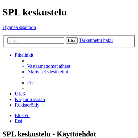
SPL keskustelu
Hyppää sisältöön
Tarkennettu haku
Etsi
Pikalinkit
Vastaamattomat aiheet
Aktiiviset viestiketjut
Etsi
UKK
Kirjaudu sisään
Rekisteröidy
Etusivu
Etsi
SPL keskustelu - Käyttöehdot