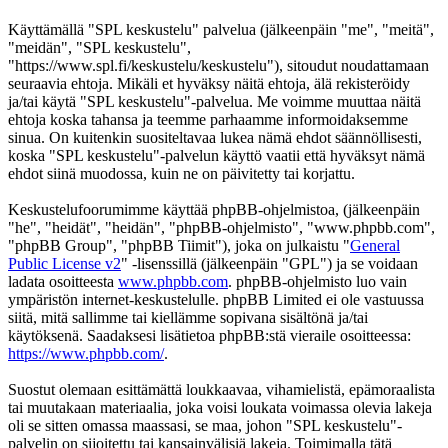
Käyttämällä "SPL keskustelu" palvelua (jälkeenpäin "me", "meitä",
"meidän", "SPL keskustelu",
"https://www.spl.fi/keskustelu/keskustelu"), sitoudut noudattamaan
seuraavia ehtoja. Mikäli et hyväksy näitä ehtoja, älä rekisteröidy
ja/tai käytä "SPL keskustelu"-palvelua. Me voimme muuttaa näitä
ehtoja koska tahansa ja teemme parhaamme informoidaksemme
sinua. On kuitenkin suositeltavaa lukea nämä ehdot säännöllisesti,
koska "SPL keskustelu"-palvelun käyttö vaatii että hyväksyt nämä
ehdot siinä muodossa, kuin ne on päivitetty tai korjattu.
Keskustelufoorumimme käyttää phpBB-ohjelmistoa, (jälkeenpäin
"he", "heidät", "heidän", "phpBB-ohjelmisto", "www.phpbb.com",
"phpBB Group", "phpBB Tiimit"), joka on julkaistu "
General
Public License v2
" -lisenssillä (jälkeenpäin "GPL") ja se voidaan
ladata osoitteesta
www.phpbb.com
. phpBB-ohjelmisto luo vain
ympäristön internet-keskustelulle. phpBB Limited ei ole vastuussa
siitä, mitä sallimme tai kiellämme sopivana sisältönä ja/tai
käytöksenä. Saadaksesi lisätietoa phpBB:stä vieraile osoitteessa:
https://www.phpbb.com/
.
Suostut olemaan esittämättä loukkaavaa, vihamielistä, epämoraalista
tai muutakaan materiaalia, joka voisi loukata voimassa olevia lakeja
oli se sitten omassa maassasi, se maa, johon "SPL keskustelu"-
palvelin on sijoitettu tai kansainvälisiä lakeja. Toimimalla tätä