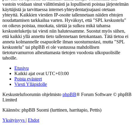
vastoin voidaan sinut välittömästi ja lopullisesti poistaa järjestelmän
käyttäjistä ja tarvittaessa internet-yhteydentarjoajaasi otetaan
yhteyttä. Kaikkien viestien IP-osoite tallennetaan näiden ehtojen
noudattamisen tarkkailua varten. Hyväksyt, että "SPL keskustelu"
on oikeus poistaa, muokata, siirtää ja sulkea mikä tahansa
keskusteluketju tai viesti niin halutessamme. Suostut myös siihen,
että kaikki yllä annettu tieto tallennetaan tietokantaan. Tätä tietoa ei
anneta kolmannelle osapuolelle ilman suostumustasi, mutta "SPL
keskustelu" tai phpBB ei ole vastuussa mahdollisen
tietoturvamurron aiheuttamasta tietojen vuodosta ulkopuolisille
tahoille.
Etusivu
Kaikki ajat ovat
UTC+03:00
Poista evästeet
Viesti Ylläpidolle
Keskustelufoorumin ohjelmisto
phpBB
® Forum Software © phpBB
Limited
Käännös: phpBB Suomi (lurttinen, harritapio, Pettis)
Yksityisyys
|
Ehdot