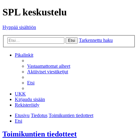
SPL keskustelu
Hyppää sisältöön
Tarkennettu haku
Etsi
Pikalinkit
Vastaamattomat aiheet
Aktiiviset viestiketjut
Etsi
UKK
Kirjaudu sisään
Rekisteröidy
Etusivu
Tiedotus
Toimikuntien tiedotteet
Etsi
Toimikuntien tiedotteet