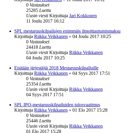
0
Vastaukset
25285
Luettu
Uusin viesti
Kirjoittaja
Jari Kokkonen
11 Joulu 2017 16:12
SPL mestaruuskilpailujen enimmäis ilmoittautumismaksu
Kirjoittaja
Riikka Veikkanen
»
04 Joulu 2017 10:25
0
Vastaukset
24418
Luettu
Uusin viesti
Kirjoittaja
Riikka Veikkanen
04 Joulu 2017 10:25
Etsitään järjestäjiä 2018 Mestaruuskilpailuille
Kirjoittaja
Riikka Veikkanen
»
04 Syys 2017 17:51
0
Vastaukset
25354
Luettu
Uusin viesti
Kirjoittaja
Riikka Veikkanen
04 Syys 2017 17:51
SPL IPO-mestaruuskilpailuiden tulosvaatimus
Kirjoittaja
Riikka Veikkanen
»
01 Elo 2017 15:28
0
Vastaukset
25446
Luettu
Uusin viesti
Kirjoittaja
Riikka Veikkanen
01 Elo 2017 15:28