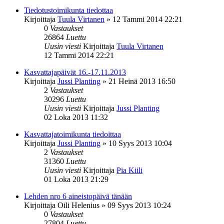
Tiedotustoimikunta tiedottaa
Kirjoittaja
Tuula Virtanen
»
12 Tammi 2014 22:21
0
Vastaukset
26864
Luettu
Uusin viesti
Kirjoittaja
Tuula Virtanen
12 Tammi 2014 22:21
Kasvattajapäivät 16.-17.11.2013
Kirjoittaja
Jussi Planting
»
21 Heinä 2013 16:50
2
Vastaukset
30296
Luettu
Uusin viesti
Kirjoittaja
Jussi Planting
02 Loka 2013 11:32
Kasvattajatoimikunta tiedoittaa
Kirjoittaja
Jussi Planting
»
10 Syys 2013 10:04
2
Vastaukset
31360
Luettu
Uusin viesti
Kirjoittaja
Pia Kiili
01 Loka 2013 21:29
Lehden nro 6 aineistopäivä tänään
Kirjoittaja
Oili Helenius
»
09 Syys 2013 10:24
0
Vastaukset
27804
Luettu