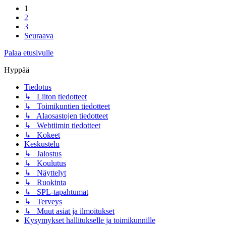
1
2
3
Seuraava
Palaa etusivulle
Hyppää
Tiedotus
↳ Liiton tiedotteet
↳ Toimikuntien tiedotteet
↳ Alaosastojen tiedotteet
↳ Webtiimin tiedotteet
↳ Kokeet
Keskustelu
↳ Jalostus
↳ Koulutus
↳ Näyttelyt
↳ Ruokinta
↳ SPL-tapahtumat
↳ Terveys
↳ Muut asiat ja ilmoitukset
Kysymykset hallitukselle ja toimikunnille