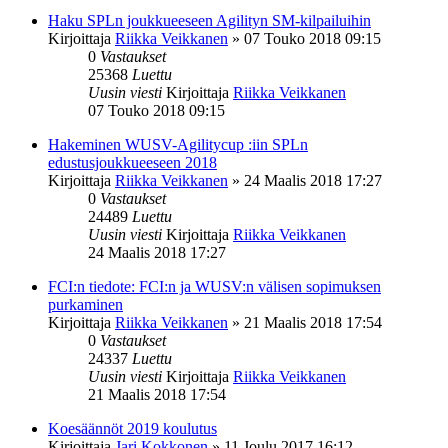
Haku SPLn joukkueeseen Agilityn SM-kilpailuihin
Kirjoittaja
Riikka Veikkanen
»
07 Touko 2018 09:15
0
Vastaukset
25368
Luettu
Uusin viesti
Kirjoittaja
Riikka Veikkanen
07 Touko 2018 09:15
Hakeminen WUSV-Agilitycup :iin SPLn
edustusjoukkueeseen 2018
Kirjoittaja
Riikka Veikkanen
»
24 Maalis 2018 17:27
0
Vastaukset
24489
Luettu
Uusin viesti
Kirjoittaja
Riikka Veikkanen
24 Maalis 2018 17:27
FCI:n tiedote: FCI:n ja WUSV:n välisen sopimuksen
purkaminen
Kirjoittaja
Riikka Veikkanen
»
21 Maalis 2018 17:54
0
Vastaukset
24337
Luettu
Uusin viesti
Kirjoittaja
Riikka Veikkanen
21 Maalis 2018 17:54
Koesäännöt 2019 koulutus
Kirjoittaja
Jari Kokkonen
»
11 Joulu 2017 16:12