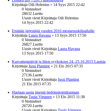
Lehden nro 7/2015 aineistopäivä
Kirjoittaja
Oili Helenius
»
14 Syys 2015 22:42
0
Vastaukset
28632
Luettu
Uusin viesti
Kirjoittaja
Oili Helenius
14 Syys 2015 22:42
Etsitään järjestäjiä vuoden 2016 mestaruuskilpailuille
Kirjoittaja
Laura Havana
»
13 Syys 2015 17:50
0
Vastaukset
26827
Luettu
Uusin viesti
Kirjoittaja
Laura Havana
13 Syys 2015 17:50
Kasvattajapäivät ja liiton syykokous 24.-25.10.2015 Lautsia
Kirjoittaja
Jussi Planting
»
21 Elo 2015 07:35
0
Vastaukset
27136
Luettu
Uusin viesti
Kirjoittaja
Jussi Planting
21 Elo 2015 07:35
Haetaan uusia jäseniä tiedotustoimikuntaan
Kirjoittaja
Tuula Virtanen
»
13 Elo 2015 11:38
0
Vastaukset
26720
Luettu
Uusin viesti
Kirjoittaja
Tuula Virtanen