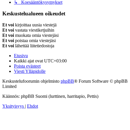
↳ Koesääntökysymykset
Keskustelualueen oikeudet
Et voi
kirjoittaa uusia viestejä
Et voi
vastata viestiketjuihin
Et voi
muokata omia viestejäsi
Et voi
poistaa omia viestejäsi
Et voi
lähettää liitetiedostoja
Etusivu
Kaikki ajat ovat
UTC+03:00
Poista evästeet
Viesti Ylläpidolle
Keskustelufoorumin ohjelmisto
phpBB
® Forum Software © phpBB
Limited
Käännös: phpBB Suomi (lurttinen, harritapio, Pettis)
Yksityisyys
|
Ehdot