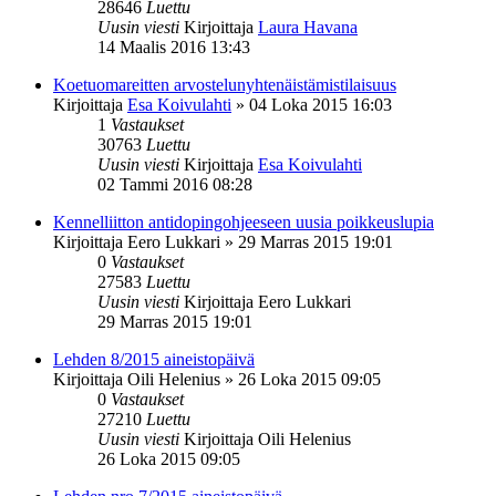
28646
Luettu
Uusin viesti
Kirjoittaja
Laura Havana
14 Maalis 2016 13:43
Koetuomareitten arvostelunyhtenäistämistilaisuus
Kirjoittaja
Esa Koivulahti
»
04 Loka 2015 16:03
1
Vastaukset
30763
Luettu
Uusin viesti
Kirjoittaja
Esa Koivulahti
02 Tammi 2016 08:28
Kennelliitton antidopingohjeeseen uusia poikkeuslupia
Kirjoittaja
Eero Lukkari
»
29 Marras 2015 19:01
0
Vastaukset
27583
Luettu
Uusin viesti
Kirjoittaja
Eero Lukkari
29 Marras 2015 19:01
Lehden 8/2015 aineistopäivä
Kirjoittaja
Oili Helenius
»
26 Loka 2015 09:05
0
Vastaukset
27210
Luettu
Uusin viesti
Kirjoittaja
Oili Helenius
26 Loka 2015 09:05