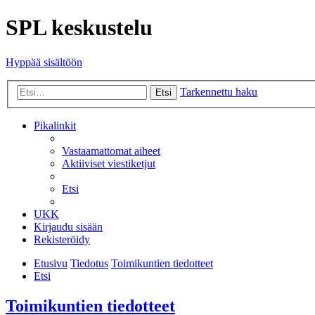
SPL keskustelu
Hyppää sisältöön
Tarkennettu haku
Etsi
Pikalinkit
Vastaamattomat aiheet
Aktiiviset viestiketjut
Etsi
UKK
Kirjaudu sisään
Rekisteröidy
Etusivu
Tiedotus
Toimikuntien tiedotteet
Etsi
Toimikuntien tiedotteet