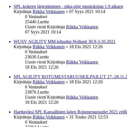
SPL-kokeen järjestäminen - pika-ohje muutoksista 1.9 alkaen
Kirjoittaja
Riikka Veikkanen
»
07 Syys 2021 10:14
0
Vastaukset
25440
Luettu
Uusin viesti
Kirjoittaja
Riikka Veikkanen
07 Syys 2021 10:14
WUSV AGILITY MM-kilpailut Hollanti 30.9-3.10.2021
Kirjoittaja
Riikka Veikkanen
»
18 Elo 2021 12:26
0
Vastaukset
23630
Luettu
Uusin viesti
Kirjoittaja
Riikka Veikkanen
18 Elo 2021 12:26
SPL AGILITY ROTUMESTARUUSKILPAILUT 27.-28.11.2
Kirjoittaja
Riikka Veikkanen
»
18 Elo 2021 12:20
0
Vastaukset
23876
Luettu
Uusin viesti
Kirjoittaja
Riikka Veikkanen
18 Elo 2021 12:20
Haettaviksi SPL Kansallisten lajien Rotumestaruudet 2021 erill
Kirjoittaja
Riikka Veikkanen
»
31 Touko 2021 12:53
0
Vastaukset