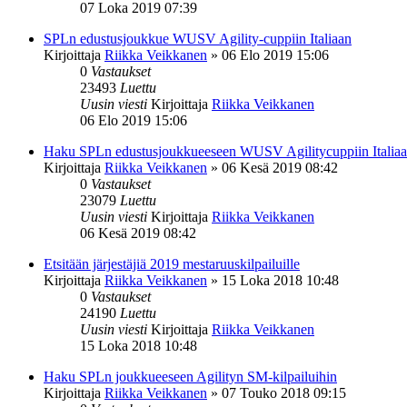
07 Loka 2019 07:39
SPLn edustusjoukkue WUSV Agility-cuppiin Italiaan
Kirjoittaja
Riikka Veikkanen
»
06 Elo 2019 15:06
0
Vastaukset
23493
Luettu
Uusin viesti
Kirjoittaja
Riikka Veikkanen
06 Elo 2019 15:06
Haku SPLn edustusjoukkueeseen WUSV Agilitycuppiin Italia
Kirjoittaja
Riikka Veikkanen
»
06 Kesä 2019 08:42
0
Vastaukset
23079
Luettu
Uusin viesti
Kirjoittaja
Riikka Veikkanen
06 Kesä 2019 08:42
Etsitään järjestäjiä 2019 mestaruuskilpailuille
Kirjoittaja
Riikka Veikkanen
»
15 Loka 2018 10:48
0
Vastaukset
24190
Luettu
Uusin viesti
Kirjoittaja
Riikka Veikkanen
15 Loka 2018 10:48
Haku SPLn joukkueeseen Agilityn SM-kilpailuihin
Kirjoittaja
Riikka Veikkanen
»
07 Touko 2018 09:15