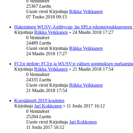
0
Vastaukset
25367
Luettu
Uusin viesti
Kirjoittaja
Riikka Veikkanen
07 Touko 2018 09:15
Hakeminen WUSV-Agilitycup :iin SPLn edustusjoukkueeseen
Kirjoittaja
Riikka Veikkanen
»
24 Maalis 2018 17:27
0
Vastaukset
24489
Luettu
Uusin viesti
Kirjoittaja
Riikka Veikkanen
24 Maalis 2018 17:27
FCI:n tiedote: FCI:n ja WUSV:n välisen sopimuksen purkamin
Kirjoittaja
Riikka Veikkanen
»
21 Maalis 2018 17:54
0
Vastaukset
24335
Luettu
Uusin viesti
Kirjoittaja
Riikka Veikkanen
21 Maalis 2018 17:54
Koesäännöt 2019 koulutus
Kirjoittaja
Jari Kokkonen
»
11 Joulu 2017 16:12
0
Vastaukset
25284
Luettu
Uusin viesti
Kirjoittaja
Jari Kokkonen
11 Joulu 2017 16:12