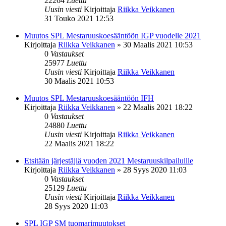
22264
Luettu
Uusin viesti
Kirjoittaja
Riikka Veikkanen
31 Touko 2021 12:53
Muutos SPL Mestaruuskoesääntöön IGP vuodelle 2021
Kirjoittaja
Riikka Veikkanen
»
30 Maalis 2021 10:53
0
Vastaukset
25977
Luettu
Uusin viesti
Kirjoittaja
Riikka Veikkanen
30 Maalis 2021 10:53
Muutos SPL Mestaruuskoesääntöön IFH
Kirjoittaja
Riikka Veikkanen
»
22 Maalis 2021 18:22
0
Vastaukset
24880
Luettu
Uusin viesti
Kirjoittaja
Riikka Veikkanen
22 Maalis 2021 18:22
Etsitään järjestäjiä vuoden 2021 Mestaruuskilpailuille
Kirjoittaja
Riikka Veikkanen
»
28 Syys 2020 11:03
0
Vastaukset
25129
Luettu
Uusin viesti
Kirjoittaja
Riikka Veikkanen
28 Syys 2020 11:03
SPL IGP SM tuomarimuutokset