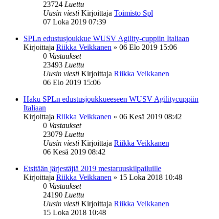
23724
Luettu
Uusin viesti
Kirjoittaja
Toimisto Spl
07 Loka 2019 07:39
SPLn edustusjoukkue WUSV Agility-cuppiin Italiaan
Kirjoittaja
Riikka Veikkanen
»
06 Elo 2019 15:06
0
Vastaukset
23493
Luettu
Uusin viesti
Kirjoittaja
Riikka Veikkanen
06 Elo 2019 15:06
Haku SPLn edustusjoukkueeseen WUSV Agilitycuppiin
Italiaan
Kirjoittaja
Riikka Veikkanen
»
06 Kesä 2019 08:42
0
Vastaukset
23079
Luettu
Uusin viesti
Kirjoittaja
Riikka Veikkanen
06 Kesä 2019 08:42
Etsitään järjestäjiä 2019 mestaruuskilpailuille
Kirjoittaja
Riikka Veikkanen
»
15 Loka 2018 10:48
0
Vastaukset
24190
Luettu
Uusin viesti
Kirjoittaja
Riikka Veikkanen
15 Loka 2018 10:48