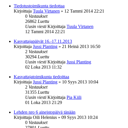
Tiedotustoimikunta tiedottaa
Kirjoittaja
Tuula Virtanen
»
12 Tammi 2014 22:21
0
Vastaukset
26862
Luettu
Uusin viesti
Kirjoittaja
Tuula Virtanen
12 Tammi 2014 22:21
Kasvattajapäivät 16.-17.11.2013
Kirjoittaja
Jussi Planting
»
21 Heinä 2013 16:50
2
Vastaukset
30294
Luettu
Uusin viesti
Kirjoittaja
Jussi Planting
02 Loka 2013 11:32
Kasvattajatoimikunta tiedoittaa
Kirjoittaja
Jussi Planting
»
10 Syys 2013 10:04
2
Vastaukset
31355
Luettu
Uusin viesti
Kirjoittaja
Pia Kiili
01 Loka 2013 21:29
Lehden nro 6 aineistopäivä tänään
Kirjoittaja
Oili Helenius
»
09 Syys 2013 10:24
0
Vastaukset
27801
Luettu