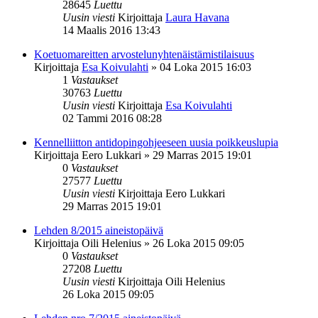
28645
Luettu
Uusin viesti
Kirjoittaja
Laura Havana
14 Maalis 2016 13:43
Koetuomareitten arvostelunyhtenäistämistilaisuus
Kirjoittaja
Esa Koivulahti
»
04 Loka 2015 16:03
1
Vastaukset
30763
Luettu
Uusin viesti
Kirjoittaja
Esa Koivulahti
02 Tammi 2016 08:28
Kennelliitton antidopingohjeeseen uusia poikkeuslupia
Kirjoittaja
Eero Lukkari
»
29 Marras 2015 19:01
0
Vastaukset
27577
Luettu
Uusin viesti
Kirjoittaja
Eero Lukkari
29 Marras 2015 19:01
Lehden 8/2015 aineistopäivä
Kirjoittaja
Oili Helenius
»
26 Loka 2015 09:05
0
Vastaukset
27208
Luettu
Uusin viesti
Kirjoittaja
Oili Helenius
26 Loka 2015 09:05