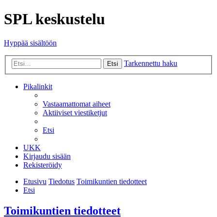
SPL keskustelu
Hyppää sisältöön
Tarkennettu haku
Etsi
Pikalinkit
Vastaamattomat aiheet
Aktiiviset viestiketjut
Etsi
UKK
Kirjaudu sisään
Rekisteröidy
Etusivu
Tiedotus
Toimikuntien tiedotteet
Etsi
Toimikuntien tiedotteet