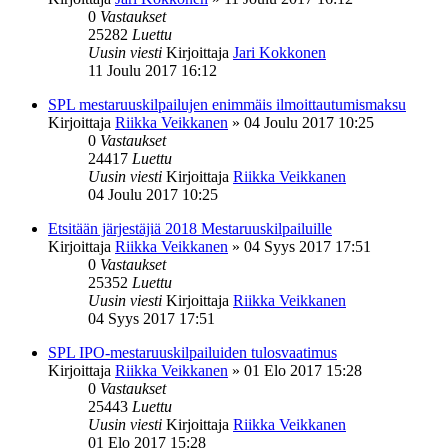
0
Vastaukset
25282
Luettu
Uusin viesti
Kirjoittaja
Jari Kokkonen
11 Joulu 2017 16:12
SPL mestaruuskilpailujen enimmäis ilmoittautumismaksu
Kirjoittaja
Riikka Veikkanen
»
04 Joulu 2017 10:25
0
Vastaukset
24417
Luettu
Uusin viesti
Kirjoittaja
Riikka Veikkanen
04 Joulu 2017 10:25
Etsitään järjestäjiä 2018 Mestaruuskilpailuille
Kirjoittaja
Riikka Veikkanen
»
04 Syys 2017 17:51
0
Vastaukset
25352
Luettu
Uusin viesti
Kirjoittaja
Riikka Veikkanen
04 Syys 2017 17:51
SPL IPO-mestaruuskilpailuiden tulosvaatimus
Kirjoittaja
Riikka Veikkanen
»
01 Elo 2017 15:28
0
Vastaukset
25443
Luettu
Uusin viesti
Kirjoittaja
Riikka Veikkanen
01 Elo 2017 15:28