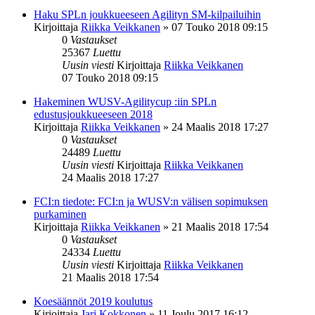
Haku SPLn joukkueeseen Agilityn SM-kilpailuihin
Kirjoittaja
Riikka Veikkanen
»
07 Touko 2018 09:15
0
Vastaukset
25367
Luettu
Uusin viesti
Kirjoittaja
Riikka Veikkanen
07 Touko 2018 09:15
Hakeminen WUSV-Agilitycup :iin SPLn
edustusjoukkueeseen 2018
Kirjoittaja
Riikka Veikkanen
»
24 Maalis 2018 17:27
0
Vastaukset
24489
Luettu
Uusin viesti
Kirjoittaja
Riikka Veikkanen
24 Maalis 2018 17:27
FCI:n tiedote: FCI:n ja WUSV:n välisen sopimuksen
purkaminen
Kirjoittaja
Riikka Veikkanen
»
21 Maalis 2018 17:54
0
Vastaukset
24334
Luettu
Uusin viesti
Kirjoittaja
Riikka Veikkanen
21 Maalis 2018 17:54
Koesäännöt 2019 koulutus
Kirjoittaja
Jari Kokkonen
»
11 Joulu 2017 16:12