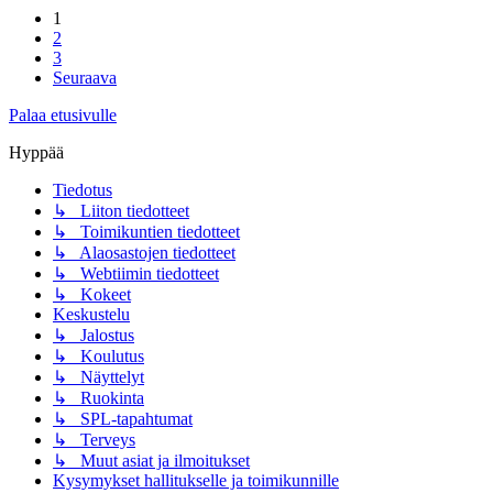
1
2
3
Seuraava
Palaa etusivulle
Hyppää
Tiedotus
↳ Liiton tiedotteet
↳ Toimikuntien tiedotteet
↳ Alaosastojen tiedotteet
↳ Webtiimin tiedotteet
↳ Kokeet
Keskustelu
↳ Jalostus
↳ Koulutus
↳ Näyttelyt
↳ Ruokinta
↳ SPL-tapahtumat
↳ Terveys
↳ Muut asiat ja ilmoitukset
Kysymykset hallitukselle ja toimikunnille