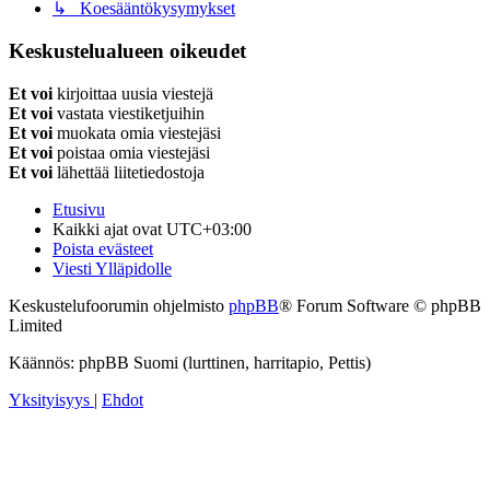
↳ Koesääntökysymykset
Keskustelualueen oikeudet
Et voi
kirjoittaa uusia viestejä
Et voi
vastata viestiketjuihin
Et voi
muokata omia viestejäsi
Et voi
poistaa omia viestejäsi
Et voi
lähettää liitetiedostoja
Etusivu
Kaikki ajat ovat
UTC+03:00
Poista evästeet
Viesti Ylläpidolle
Keskustelufoorumin ohjelmisto
phpBB
® Forum Software © phpBB
Limited
Käännös: phpBB Suomi (lurttinen, harritapio, Pettis)
Yksityisyys
|
Ehdot