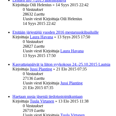
Lehden nro 7/2015 aineistopäivä
Kirjoittaja
Oili Helenius
»
14 Syys 2015 22:42
0
Vastaukset
28632
Luettu
Uusin viesti
Kirjoittaja
Oili Helenius
14 Syys 2015 22:42
Etsitään järjestäjiä vuoden 2016 mestaruuskilpailuille
Kirjoittaja
Laura Havana
»
13 Syys 2015 17:50
0
Vastaukset
26827
Luettu
Uusin viesti
Kirjoittaja
Laura Havana
13 Syys 2015 17:50
Kasvattajapäivät ja liiton syykokous 24.-25.10.2015 Lautsia
Kirjoittaja
Jussi Planting
»
21 Elo 2015 07:35
0
Vastaukset
27136
Luettu
Uusin viesti
Kirjoittaja
Jussi Planting
21 Elo 2015 07:35
Haetaan uusia jäseniä tiedotustoimikuntaan
Kirjoittaja
Tuula Virtanen
»
13 Elo 2015 11:38
0
Vastaukset
26719
Luettu
Uusin viesti
Kirjoittaja
Tuula Virtanen