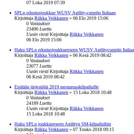
07 Loka 2019 07:39
SPLn edustusjoukkue WUSV Agility-cuppiin Italiaan
Kirjoittaja
Riikka Veikkanen
»
06 Elo 2019 15:06
0
Vastaukset
23490
Luettu
Uusin viesti
Kirjoittaja
Riikka Veikkanen
06 Elo 2019 15:06
Haku SPLn edustusjoukkueeseen WUSV Agilitycuppiin Italia
Kirjoittaja
Riikka Veikkanen
»
06 Kesä 2019 08:42
0
Vastaukset
23077
Luettu
Uusin viesti
Kirjoittaja
Riikka Veikkanen
06 Kesä 2019 08:42
Etsitään järjestäjiä 2019 mestaruuskilpailuille
Kirjoittaja
Riikka Veikkanen
»
15 Loka 2018 10:48
0
Vastaukset
24189
Luettu
Uusin viesti
Kirjoittaja
Riikka Veikkanen
15 Loka 2018 10:48
Haku SPLn joukkueeseen Agilityn SM-kilpailuihin
Kirjoittaja
Riikka Veikkanen
»
07 Touko 2018 09:15