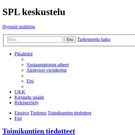
SPL keskustelu
Hyppää sisältöön
Tarkennettu haku
Etsi
Pikalinkit
Vastaamattomat aiheet
Aktiiviset viestiketjut
Etsi
UKK
Kirjaudu sisään
Rekisteröidy
Etusivu
Tiedotus
Toimikuntien tiedotteet
Etsi
Toimikuntien tiedotteet