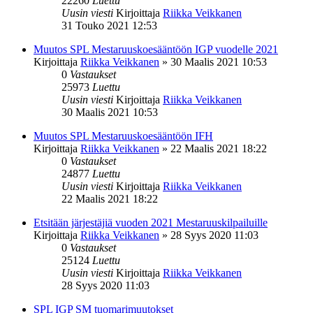
22260
Luettu
Uusin viesti
Kirjoittaja
Riikka Veikkanen
31 Touko 2021 12:53
Muutos SPL Mestaruuskoesääntöön IGP vuodelle 2021
Kirjoittaja
Riikka Veikkanen
»
30 Maalis 2021 10:53
0
Vastaukset
25973
Luettu
Uusin viesti
Kirjoittaja
Riikka Veikkanen
30 Maalis 2021 10:53
Muutos SPL Mestaruuskoesääntöön IFH
Kirjoittaja
Riikka Veikkanen
»
22 Maalis 2021 18:22
0
Vastaukset
24877
Luettu
Uusin viesti
Kirjoittaja
Riikka Veikkanen
22 Maalis 2021 18:22
Etsitään järjestäjiä vuoden 2021 Mestaruuskilpailuille
Kirjoittaja
Riikka Veikkanen
»
28 Syys 2020 11:03
0
Vastaukset
25124
Luettu
Uusin viesti
Kirjoittaja
Riikka Veikkanen
28 Syys 2020 11:03
SPL IGP SM tuomarimuutokset