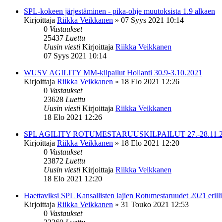
SPL-kokeen järjestäminen - pika-ohje muutoksista 1.9 alkaen
Kirjoittaja
Riikka Veikkanen
»
07 Syys 2021 10:14
0
Vastaukset
25437
Luettu
Uusin viesti
Kirjoittaja
Riikka Veikkanen
07 Syys 2021 10:14
WUSV AGILITY MM-kilpailut Hollanti 30.9-3.10.2021
Kirjoittaja
Riikka Veikkanen
»
18 Elo 2021 12:26
0
Vastaukset
23628
Luettu
Uusin viesti
Kirjoittaja
Riikka Veikkanen
18 Elo 2021 12:26
SPL AGILITY ROTUMESTARUUSKILPAILUT 27.-28.11.2
Kirjoittaja
Riikka Veikkanen
»
18 Elo 2021 12:20
0
Vastaukset
23872
Luettu
Uusin viesti
Kirjoittaja
Riikka Veikkanen
18 Elo 2021 12:20
Haettaviksi SPL Kansallisten lajien Rotumestaruudet 2021 erill
Kirjoittaja
Riikka Veikkanen
»
31 Touko 2021 12:53
0
Vastaukset