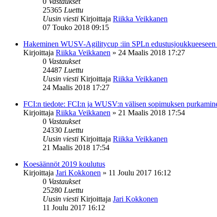
0
Vastaukset
25365
Luettu
Uusin viesti
Kirjoittaja
Riikka Veikkanen
07 Touko 2018 09:15
Hakeminen WUSV-Agilitycup :iin SPLn edustusjoukkueeseen
Kirjoittaja
Riikka Veikkanen
»
24 Maalis 2018 17:27
0
Vastaukset
24487
Luettu
Uusin viesti
Kirjoittaja
Riikka Veikkanen
24 Maalis 2018 17:27
FCI:n tiedote: FCI:n ja WUSV:n välisen sopimuksen purkamin
Kirjoittaja
Riikka Veikkanen
»
21 Maalis 2018 17:54
0
Vastaukset
24330
Luettu
Uusin viesti
Kirjoittaja
Riikka Veikkanen
21 Maalis 2018 17:54
Koesäännöt 2019 koulutus
Kirjoittaja
Jari Kokkonen
»
11 Joulu 2017 16:12
0
Vastaukset
25280
Luettu
Uusin viesti
Kirjoittaja
Jari Kokkonen
11 Joulu 2017 16:12