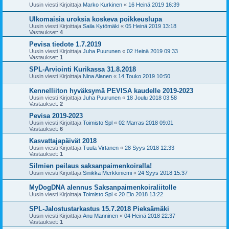
Uusin viesti Kirjoittaja
Marko Kurkinen
«
16 Heinä 2019 16:39
Ulkomaisia uroksia koskeva poikkeuslupa
Uusin viesti Kirjoittaja
Saila Kytömäki
«
05 Heinä 2019 13:18
Vastaukset:
4
Pevisa tiedote 1.7.2019
Uusin viesti Kirjoittaja
Juha Puurunen
«
02 Heinä 2019 09:33
Vastaukset:
1
SPL-Arviointi Kurikassa 31.8.2018
Uusin viesti Kirjoittaja
Nina Alanen
«
14 Touko 2019 10:50
Kennelliiton hyväksymä PEVISA kaudelle 2019-2023
Uusin viesti Kirjoittaja
Juha Puurunen
«
18 Joulu 2018 03:58
Vastaukset:
2
Pevisa 2019-2023
Uusin viesti Kirjoittaja
Toimisto Spl
«
02 Marras 2018 09:01
Vastaukset:
6
Kasvattajapäivät 2018
Uusin viesti Kirjoittaja
Tuula Virtanen
«
28 Syys 2018 12:33
Vastaukset:
1
Silmien peilaus saksanpaimenkoiralla!
Uusin viesti Kirjoittaja
Sinikka Merkkiniemi
«
24 Syys 2018 15:37
MyDogDNA alennus Saksanpaimenkoiraliitolle
Uusin viesti Kirjoittaja
Toimisto Spl
«
20 Elo 2018 13:22
SPL-Jalostustarkastus 15.7.2018 Pieksämäki
Uusin viesti Kirjoittaja
Anu Manninen
«
04 Heinä 2018 22:37
Vastaukset:
1