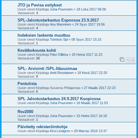
JTO ja Pevisa esitykset
Uusin viesti Kirjoittaja
Juha Puurunen
«
18 Loka 2017 06:06
Vastaukset:
3
SPL-Jalostustarkastus Espoossa 23.9.2017
Uusin viesti Kirjoittaja
Anu Manninen
«
24 Syys 2017 19:56
Vastaukset:
4
Indeksien laskenta muuttuu
Uusin viesti Kirjoittaja
Toimisto Spl
«
08 Syys 2017 15:15
Vastaukset:
1
Kevätkokousta kohti
Uusin viesti Kirjoittaja
Päivi Ollikka
«
20 Heinä 2017 11:23
Vastaukset:
26
1
2
SPL- Arviointi /SPL-Itäuusimaa
Uusin viesti Kirjoittaja
Antti Ristolainen
«
18 Kesä 2017 22:25
Vastaukset:
9
Pentulista
Uusin viesti Kirjoittaja
Susanna Pihlajamaa
«
27 Maalis 2017 22:23
Vastaukset:
5
SPL Jalostustarkastus 24.9.2017 Kuopiossa
Uusin viesti Kirjoittaja
Juha Puurunen
«
16 Maalis 2017 11:53
Rsv2000
Uusin viesti Kirjoittaja
Juha Puurunen
«
15 Helmi 2017 16:18
Vastaukset:
1
Päivitetty rekisteröintiohje
Uusin viesti Kirjoittaja
Kirsi Lindgren
«
29 Marras 2016 13:37