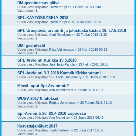
DM-geenitestaus päivä
Uusin viesti Kirjoittaja
Toimisto Spl
«
03 Heinä 2018 13:40
Vastaukset:
1
SPL-KÄYTÖSKYSELY 2018
Uusin viesti Kirjoittaja
Toimisto Spl
«
29 Touko 2018 11:05
SPL Urospäivä, arviointi ja jalostustarkastus 16.-17.6.2018
Uusin viesti Kirjoittaja
Antti Ristolainen
«
22 Touko 2018 11:32
Vastaukset:
2
DM- geenitestit
Uusin viesti Kirjoittaja
Riitta Vainiontaus
«
02 Huhti 2018 00:32
Vastaukset:
1
SPL Arviointi Kurikka 19.5.2018
Uusin viesti Kirjoittaja
Jari Harju-Panula
«
13 Helmi 2018 16:58
SPL-Arviointi 3.3.2018 Kantvik Kirkkonummi
Uusin viesti Kirjoittaja
SPL Etelä-Uusimaa ry
«
11 Helmi 2018 13:50
Missä loput Spl-Arvioinnit?
Uusin viesti Kirjoittaja
Anu Manninen
«
09 Helmi 2018 19:11
WUSV 2017 0-tulokset
Uusin viesti Kirjoittaja
Birgitta Johansson
«
30 Tammi 2018 21:10
Vastaukset:
2
Spl-Arviointi 28.-29.4.2018 Espoossa
Uusin viesti Kirjoittaja
Anu Manninen
«
17 Joulu 2017 08:43
Kasvattajapäivät 2017
Uusin viesti Kirjoittaja
Tuula Virtanen
«
22 Loka 2017 10:32
Vastaukset:
4