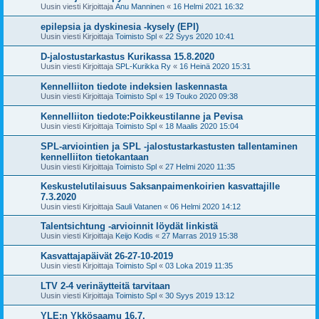
Uusin viesti Kirjoittaja
Anu Manninen
«
16 Helmi 2021 16:32
epilepsia ja dyskinesia -kysely (EPI)
Uusin viesti Kirjoittaja
Toimisto Spl
«
22 Syys 2020 10:41
D-jalostustarkastus Kurikassa 15.8.2020
Uusin viesti Kirjoittaja
SPL-Kurikka Ry
«
16 Heinä 2020 15:31
Kennelliiton tiedote indeksien laskennasta
Uusin viesti Kirjoittaja
Toimisto Spl
«
19 Touko 2020 09:38
Kennelliiton tiedote:Poikkeustilanne ja Pevisa
Uusin viesti Kirjoittaja
Toimisto Spl
«
18 Maalis 2020 15:04
SPL-arviointien ja SPL -jalostustarkastusten tallentaminen
kennelliiton tietokantaan
Uusin viesti Kirjoittaja
Toimisto Spl
«
27 Helmi 2020 11:35
Keskustelutilaisuus Saksanpaimenkoirien kasvattajille
7.3.2020
Uusin viesti Kirjoittaja
Sauli Vatanen
«
06 Helmi 2020 14:12
Talentsichtung -arvioinnit löydät linkistä
Uusin viesti Kirjoittaja
Keijo Kodis
«
27 Marras 2019 15:38
Kasvattajapäivät 26-27-10-2019
Uusin viesti Kirjoittaja
Toimisto Spl
«
03 Loka 2019 11:35
LTV 2-4 verinäytteitä tarvitaan
Uusin viesti Kirjoittaja
Toimisto Spl
«
30 Syys 2019 13:12
YLE:n Ykkösaamu 16.7.