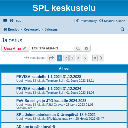
SPL keskustelu
UKK
Rekisteröidy
Kirjaudu sisään
E
Etusivu
Keskustelu
Jalostus
t
Jalostus
s
Etsi
Tarkennettu haku
Uusi Aihe
i
Sivu
1
/
9
1
2
3
4
5
9
Seuraava
436 viestiketjua
…
Aiheet
PEVISA kaudelle 1.1.2024-31.12.2028
Uusin viesti Kirjoittaja
Toimisto Spl
«
01 Joulu 2023 18:11
PEVISA kaudelle 1.1.2024-31.12.2024
Uusin viesti Kirjoittaja
Toimisto Spl
«
01 Joulu 2023 18:08
PeViSa esitys ja JTO kausille 2024-2028
Uusin viesti Kirjoittaja
Päivi Orava
«
26 Loka 2023 21:06
Vastaukset:
2
SPL Jalostustarkastus & Urospäivä 18.9.2021
Uusin viesti Kirjoittaja
SPL-Itäuusimaa ry
«
28 Heinä 2021 08:47
AD-koe ja sähköpyörä