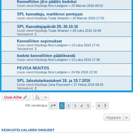
Kennelliiton jtt:n päätös tiedoksi
Uusin viesti Kirjoittaja
Kirsi Lindgren
«
23 Marras 2016 09:02
SPL kasvattaja, markkinoi pentujasi
Uusin viesti Kirjoittaja
Tuula Virtanen
«
20 Marras 2016 17:03
SPL Kasvattajapäivät 29.-30.10.16
Uusin viesti Kirjoittaja
Tuula Virtanen
«
28 Loka 2016 18:48
Vastaukset:
1
Kennelliiton sopimukset
Uusin viesti Kirjoittaja
Kirsi Lindgren
«
13 Loka 2016 17:41
Vastaukset:
1
tiedote kennelliiton päätöksestä
Uusin viesti Kirjoittaja
Kirsi Lindgren
«
13 Loka 2016 17:38
PEVISA MUUTOS
Uusin viesti Kirjoittaja
Kirsi Lindgren
«
24 Elo 2016 22:30
SPL Jalostutarkastukset 18. ja 19.7.2016
Uusin viesti Kirjoittaja
Juha Puurunen
«
27 Heinä 2016 09:26
Vastaukset:
2
Uusi Aihe
Sivu
1
/
9
1
2
3
4
5
9
Seuraava
436 viestiketjua
…
Hyppää
KESKUSTELUALUEEN OIKEUDET