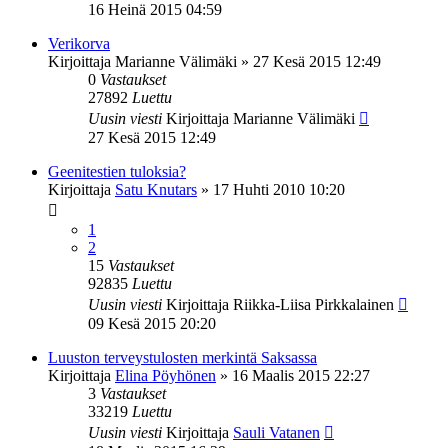
16 Heinä 2015 04:59
Verikorva
Kirjoittaja
Marianne Välimäki
»
27 Kesä 2015 12:49
0
Vastaukset
27892
Luettu
Uusin viesti
Kirjoittaja
Marianne Välimäki
27 Kesä 2015 12:49
Geenitestien tuloksia?
Kirjoittaja
Satu Knutars
»
17 Huhti 2010 10:20
1
2
15
Vastaukset
92835
Luettu
Uusin viesti
Kirjoittaja
Riikka-Liisa Pirkkalainen
09 Kesä 2015 20:20
Luuston terveystulosten merkintä Saksassa
Kirjoittaja
Elina Pöyhönen
»
16 Maalis 2015 22:27
3
Vastaukset
33219
Luettu
Uusin viesti
Kirjoittaja
Sauli Vatanen