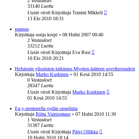
2
Vastaukset
33140
Luettu
Uusin viesti
Kirjoittaja
Tommi Mikkeli
13 Elo 2010 18:31
pannus
Kirjoittaja
sonja korpi
»
08 Huhti 2007 00:40
2
Vastaukset
33212
Luettu
Uusin viesti
Kirjoittaja
Eva Rusi
10 Elo 2010 20:21
Helsingin yliopiston tutkimus Myoton-laitteen soveltuvuudest
Kirjoittaja
Marko Kurkinen
»
01 Kesä 2010 14:55
0
Vastaukset
28347
Luettu
Uusin viesti
Kirjoittaja
Marko Kurkinen
01 Kesä 2010 14:55
Eg y-pentueella sydän ongelmia
Kirjoittaja
Riitta Vainiontaus
»
07 Huhti 2010 11:30
1
Vastaukset
31387
Luettu
Uusin viesti
Kirjoittaja
Päivi Ollikka
10 Huhti 2010 18:14