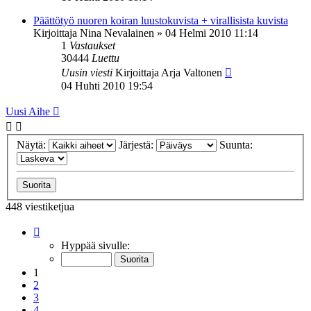
Päättötyö nuoren koiran luustokuvista + virallisista kuvista
Kirjoittaja
Nina Nevalainen
»
04 Helmi 2010 11:14
1
Vastaukset
30444
Luettu
Uusin viesti
Kirjoittaja
Arja Valtonen
04 Huhti 2010 19:54
Uusi Aihe
Näytä:
Järjestä:
Suunta:
448 viestiketjua
Sivu
1
/
9
Hyppää sivulle:
1
2
3
4