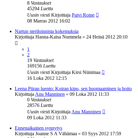
8
Vastaukset
45294
Luettu
Uusin viesti
Kirjoittaja
Paivi Roine
08 Marras 2012 16:02
Nartun steriloinnista kokemuksia
Kirjoittaja
Hanna-Kaisa Nummela
»
24 Heinä 2012 20:10
1
2
19
Vastaukset
169156
Luettu
Uusin viesti
Kirjoittaja
Kirsi Niinimaa
16 Loka 2012 12:15
Leena Piiran luento: Koiran kipu, sen huomaaminen ja hoito
Kirjoittaja
Anu Manninen
»
09 Loka 2012 11:33
0
Vastaukset
28576
Luettu
Uusin viesti
Kirjoittaja
Anu Manninen
09 Loka 2012 11:33
Ennenaikainen synnytys
Kirjoittaja
Joanne S A Vähämaa
»
03 Syys 2012 17:59