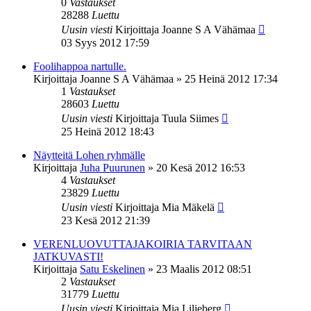
0
Vastaukset
28288
Luettu
Uusin viesti
Kirjoittaja
Joanne S A Vähämaa
03 Syys 2012 17:59
Foolihappoa nartulle.
Kirjoittaja
Joanne S A Vähämaa
»
25 Heinä 2012 17:34
1
Vastaukset
28603
Luettu
Uusin viesti
Kirjoittaja
Tuula Siimes
25 Heinä 2012 18:43
Näytteitä Lohen ryhmälle
Kirjoittaja
Juha Puurunen
»
20 Kesä 2012 16:53
4
Vastaukset
23829
Luettu
Uusin viesti
Kirjoittaja
Mia Mäkelä
23 Kesä 2012 21:39
VERENLUOVUTTAJAKOIRIA TARVITAAN
JATKUVASTI!
Kirjoittaja
Satu Eskelinen
»
23 Maalis 2012 08:51
2
Vastaukset
31779
Luettu
Uusin viesti
Kirjoittaja
Mia Liljeberg