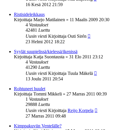
16 Kesä 2012 21:59
Ristisideleikkaus
Kirjoittaja
Marjo Matilainen
»
11 Maalis 2009 20:30
4
Vastaukset
42481
Luettu
Uusin viesti
Kirjoittaja
Outi Sirén
23 Helmi 2012 18:22
Syylät suupielissä/kielessä/ikenissä
Kirjoittaja
Katja Suontausta
»
31 Elo 2011 23:12
4
Vastaukset
41290
Luettu
Uusin viesti
Kirjoittaja
Tuula Mäkelä
13 Joulu 2011 20:54
Rohtuneet huulet
Kirjoittaja
Tommi Mikkeli
»
27 Marras 2011 00:39
1
Vastaukset
29888
Luettu
Uusin viesti
Kirjoittaja
Reijo Korpela
27 Marras 2011 09:48
Kimppakuviin Ventelälle?