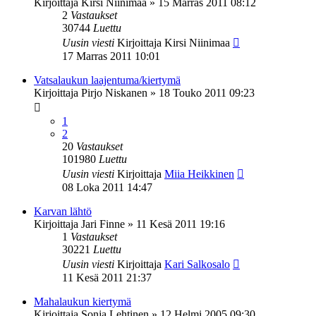
Kirjoittaja
Kirsi Niinimaa
»
15 Marras 2011 08:12
2
Vastaukset
30744
Luettu
Uusin viesti
Kirjoittaja
Kirsi Niinimaa
17 Marras 2011 10:01
Vatsalaukun laajentuma/kiertymä
Kirjoittaja
Pirjo Niskanen
»
18 Touko 2011 09:23
1
2
20
Vastaukset
101980
Luettu
Uusin viesti
Kirjoittaja
Miia Heikkinen
08 Loka 2011 14:47
Karvan lähtö
Kirjoittaja
Jari Finne
»
11 Kesä 2011 19:16
1
Vastaukset
30221
Luettu
Uusin viesti
Kirjoittaja
Kari Salkosalo
11 Kesä 2011 21:37
Mahalaukun kiertymä
Kirjoittaja
Sonja Lehtinen
»
12 Helmi 2005 09:30