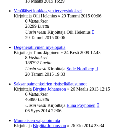
18 Maalis 2015 16:29
Venäläiset lonkka- ym terveystulokset
Kirjoittaja
Oili Helenius
»
29 Tammi 2015 00:06
0
Vastaukset
28299
Luettu
Uusin viesti
Kirjoittaja
Oili Helenius
29 Tammi 2015 00:06
Degeneratiivinen myelopatia
Kirjoittaja
Timo Jäppinen
»
24 Kesä 2009 12:43
8
Vastaukset
188792
Luettu
Uusin viesti
Kirjoittaja
Soile Nordberg
20 Tammi 2015 19:33
Saksanpaimenkoirien ristiselkälausunnot
Kirjoittaja
Birgitta Johansson
»
26 Maalis 2013 12:15
6
Vastaukset
46890
Luettu
Uusin viesti
Kirjoittaja
Elina Pöyhönen
06 Syys 2014 22:06
Munuaisten vajaatoiminta
Kirjoittaja
Birgitta Johansson
»
26 Elo 2014 23:34