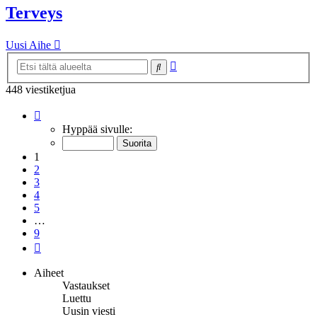
Terveys
Uusi Aihe
Tarkennettu
Etsi
haku
448 viestiketjua
Sivu
1
/
9
Hyppää sivulle:
1
2
3
4
5
…
9
Seuraava
Aiheet
Vastaukset
Luettu
Uusin viesti