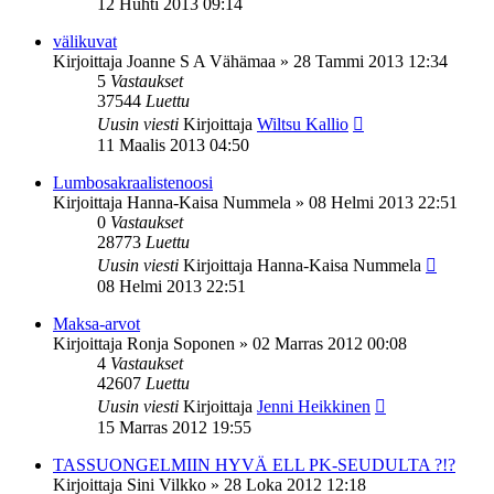
12 Huhti 2013 09:14
välikuvat
Kirjoittaja
Joanne S A Vähämaa
»
28 Tammi 2013 12:34
5
Vastaukset
37544
Luettu
Uusin viesti
Kirjoittaja
Wiltsu Kallio
11 Maalis 2013 04:50
Lumbosakraalistenoosi
Kirjoittaja
Hanna-Kaisa Nummela
»
08 Helmi 2013 22:51
0
Vastaukset
28773
Luettu
Uusin viesti
Kirjoittaja
Hanna-Kaisa Nummela
08 Helmi 2013 22:51
Maksa-arvot
Kirjoittaja
Ronja Soponen
»
02 Marras 2012 00:08
4
Vastaukset
42607
Luettu
Uusin viesti
Kirjoittaja
Jenni Heikkinen
15 Marras 2012 19:55
TASSUONGELMIIN HYVÄ ELL PK-SEUDULTA ?!?
Kirjoittaja
Sini Vilkko
»
28 Loka 2012 12:18