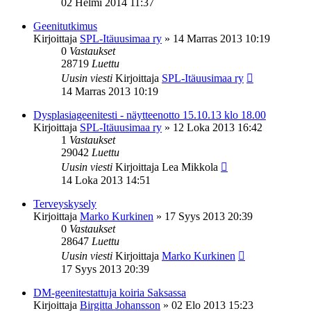
02 Helmi 2014 11:37
Geenitutkimus
Kirjoittaja
SPL-Itäuusimaa ry
»
14 Marras 2013 10:19
0
Vastaukset
28719
Luettu
Uusin viesti
Kirjoittaja
SPL-Itäuusimaa ry
14 Marras 2013 10:19
Dysplasiageenitesti - näytteenotto 15.10.13 klo 18.00
Kirjoittaja
SPL-Itäuusimaa ry
»
12 Loka 2013 16:42
1
Vastaukset
29042
Luettu
Uusin viesti
Kirjoittaja
Lea Mikkola
14 Loka 2013 14:51
Terveyskysely
Kirjoittaja
Marko Kurkinen
»
17 Syys 2013 20:39
0
Vastaukset
28647
Luettu
Uusin viesti
Kirjoittaja
Marko Kurkinen
17 Syys 2013 20:39
DM-geenitestattuja koiria Saksassa
Kirjoittaja
Birgitta Johansson
»
02 Elo 2013 15:23