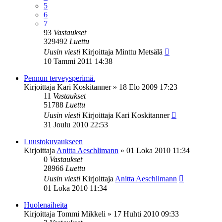
5
6
7
93
Vastaukset
329492
Luettu
Uusin viesti
Kirjoittaja
Minttu Metsälä
10 Tammi 2011 14:38
Pennun terveysperimä.
Kirjoittaja
Kari Koskitanner
»
18 Elo 2009 17:23
11
Vastaukset
51788
Luettu
Uusin viesti
Kirjoittaja
Kari Koskitanner
31 Joulu 2010 22:53
Luustokuvaukseen
Kirjoittaja
Anitta Aeschlimann
»
01 Loka 2010 11:34
0
Vastaukset
28966
Luettu
Uusin viesti
Kirjoittaja
Anitta Aeschlimann
01 Loka 2010 11:34
Huolenaiheita
Kirjoittaja
Tommi Mikkeli
»
17 Huhti 2010 09:33