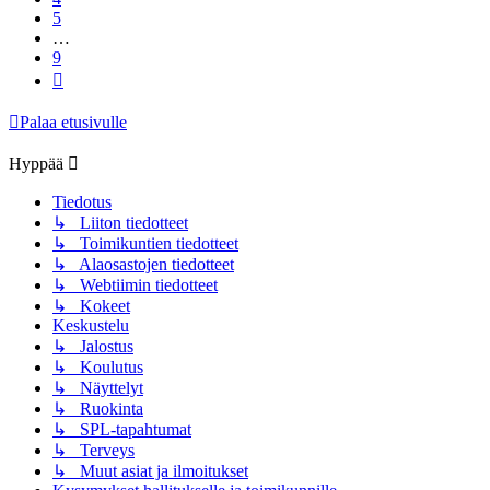
5
…
9
Seuraava
Palaa etusivulle
Hyppää
Tiedotus
↳ Liiton tiedotteet
↳ Toimikuntien tiedotteet
↳ Alaosastojen tiedotteet
↳ Webtiimin tiedotteet
↳ Kokeet
Keskustelu
↳ Jalostus
↳ Koulutus
↳ Näyttelyt
↳ Ruokinta
↳ SPL-tapahtumat
↳ Terveys
↳ Muut asiat ja ilmoitukset