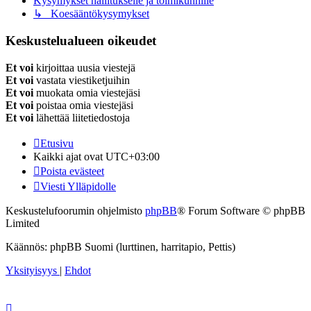
Kysymykset hallitukselle ja toimikunnille
↳ Koesääntökysymykset
Keskustelualueen oikeudet
Et voi
kirjoittaa uusia viestejä
Et voi
vastata viestiketjuihin
Et voi
muokata omia viestejäsi
Et voi
poistaa omia viestejäsi
Et voi
lähettää liitetiedostoja
Etusivu
Kaikki ajat ovat
UTC+03:00
Poista evästeet
Viesti Ylläpidolle
Keskustelufoorumin ohjelmisto
phpBB
® Forum Software © phpBB
Limited
Käännös: phpBB Suomi (lurttinen, harritapio, Pettis)
Yksityisyys
|
Ehdot