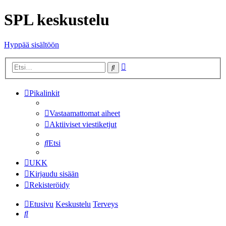
SPL keskustelu
Hyppää sisältöön
Tarkennettu
Etsi
haku
Pikalinkit
Vastaamattomat aiheet
Aktiiviset viestiketjut
Etsi
UKK
Kirjaudu sisään
Rekisteröidy
Etusivu
Keskustelu
Terveys
Etsi