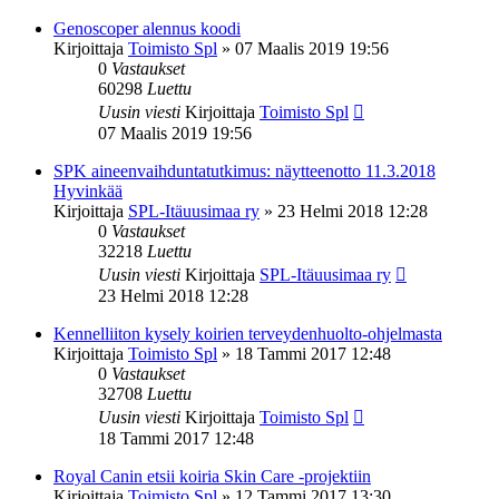
Genoscoper alennus koodi
Kirjoittaja
Toimisto Spl
»
07 Maalis 2019 19:56
0
Vastaukset
60298
Luettu
Uusin viesti
Kirjoittaja
Toimisto Spl
07 Maalis 2019 19:56
SPK aineenvaihduntatutkimus: näytteenotto 11.3.2018
Hyvinkää
Kirjoittaja
SPL-Itäuusimaa ry
»
23 Helmi 2018 12:28
0
Vastaukset
32218
Luettu
Uusin viesti
Kirjoittaja
SPL-Itäuusimaa ry
23 Helmi 2018 12:28
Kennelliiton kysely koirien terveydenhuolto-ohjelmasta
Kirjoittaja
Toimisto Spl
»
18 Tammi 2017 12:48
0
Vastaukset
32708
Luettu
Uusin viesti
Kirjoittaja
Toimisto Spl
18 Tammi 2017 12:48
Royal Canin etsii koiria Skin Care -projektiin
Kirjoittaja
Toimisto Spl
»
12 Tammi 2017 13:30