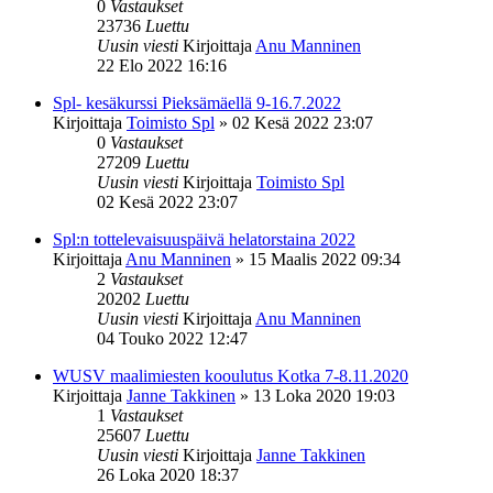
0
Vastaukset
23736
Luettu
Uusin viesti
Kirjoittaja
Anu Manninen
22 Elo 2022 16:16
Spl- kesäkurssi Pieksämäellä 9-16.7.2022
Kirjoittaja
Toimisto Spl
»
02 Kesä 2022 23:07
0
Vastaukset
27209
Luettu
Uusin viesti
Kirjoittaja
Toimisto Spl
02 Kesä 2022 23:07
Spl:n tottelevaisuuspäivä helatorstaina 2022
Kirjoittaja
Anu Manninen
»
15 Maalis 2022 09:34
2
Vastaukset
20202
Luettu
Uusin viesti
Kirjoittaja
Anu Manninen
04 Touko 2022 12:47
WUSV maalimiesten kooulutus Kotka 7-8.11.2020
Kirjoittaja
Janne Takkinen
»
13 Loka 2020 19:03
1
Vastaukset
25607
Luettu
Uusin viesti
Kirjoittaja
Janne Takkinen
26 Loka 2020 18:37