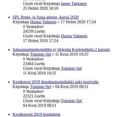
Uusin viesti
Kirjoittaja
Janne Takkinen
25 Helmi 2020 18:10
SPL Pentu- ja Apua arkeen -kurssi 2020
Kirjoittaja
Hanna Valtanen
»
17 Helmi 2020 17:24
0
Vastaukset
24559
Luettu
Uusin viesti
Kirjoittaja
Hanna Valtanen
17 Helmi 2020 17:24
Saksanpaimenkoiraliitto ry järjestää Koetoimitsija 2 kurssin
Kirjoittaja
Toimisto Spl
»
11 Kesä 2019 19:25
0
Vastaukset
23464
Luettu
Uusin viesti
Kirjoittaja
Toimisto Spl
11 Kesä 2019 19:25
Kesäkurssi 2019 ilmoittautumislinkki auki etusivulla
Kirjoittaja
Toimisto Spl
»
04 Kesä 2019 08:51
0
Vastaukset
22321
Luettu
Uusin viesti
Kirjoittaja
Toimisto Spl
04 Kesä 2019 08:51
Kesäkurssin 2019 kouluttajat