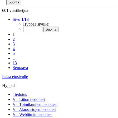
601 viestiketjua
Sivu
1
/
13
Hyppää sivulle:
1
2
3
4
5
…
13
Seuraava
Palaa etusivulle
Hyppää
Tiedotus
↳ Liiton tiedotteet
↳ Toimikuntien tiedotteet
↳ Alaosastojen tiedotteet
↳ Webtiimin tiedotteet