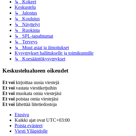
↳ Kokeet
Keskustelu
↳ Jalostus
↳ Koulutus
↳ Näyttelyt
↳ Ruokinta
↳ SPL-tapahtumat
↳ Terveys
↳ Muut asiat ja ilmoitukset
Kysymykset hallitukselle ja toimikunnille
↳ Koesääntökysymykset
Keskustelualueen oikeudet
Et voi
kirjoittaa uusia viestejä
Et voi
vastata viestiketjuihin
Et voi
muokata omia viestejäsi
Et voi
poistaa omia viestejäsi
Et voi
lähettää liitetiedostoja
Etusivu
Kaikki ajat ovat
UTC+03:00
Poista evästeet
Viesti Ylläpidolle