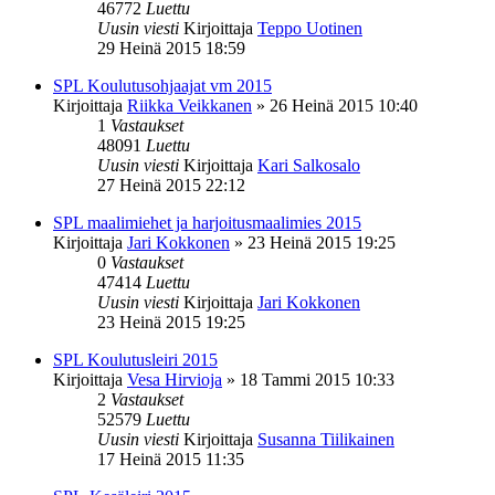
46772
Luettu
Uusin viesti
Kirjoittaja
Teppo Uotinen
29 Heinä 2015 18:59
SPL Koulutusohjaajat vm 2015
Kirjoittaja
Riikka Veikkanen
»
26 Heinä 2015 10:40
1
Vastaukset
48091
Luettu
Uusin viesti
Kirjoittaja
Kari Salkosalo
27 Heinä 2015 22:12
SPL maalimiehet ja harjoitusmaalimies 2015
Kirjoittaja
Jari Kokkonen
»
23 Heinä 2015 19:25
0
Vastaukset
47414
Luettu
Uusin viesti
Kirjoittaja
Jari Kokkonen
23 Heinä 2015 19:25
SPL Koulutusleiri 2015
Kirjoittaja
Vesa Hirvioja
»
18 Tammi 2015 10:33
2
Vastaukset
52579
Luettu
Uusin viesti
Kirjoittaja
Susanna Tiilikainen
17 Heinä 2015 11:35