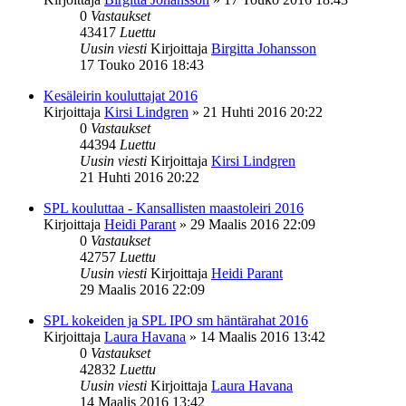
0
Vastaukset
43417
Luettu
Uusin viesti
Kirjoittaja
Birgitta Johansson
17 Touko 2016 18:43
Kesäleirin kouluttajat 2016
Kirjoittaja
Kirsi Lindgren
»
21 Huhti 2016 20:22
0
Vastaukset
44394
Luettu
Uusin viesti
Kirjoittaja
Kirsi Lindgren
21 Huhti 2016 20:22
SPL kouluttaa - Kansallisten maastoleiri 2016
Kirjoittaja
Heidi Parant
»
29 Maalis 2016 22:09
0
Vastaukset
42757
Luettu
Uusin viesti
Kirjoittaja
Heidi Parant
29 Maalis 2016 22:09
SPL kokeiden ja SPL IPO sm häntärahat 2016
Kirjoittaja
Laura Havana
»
14 Maalis 2016 13:42
0
Vastaukset
42832
Luettu
Uusin viesti
Kirjoittaja
Laura Havana
14 Maalis 2016 13:42