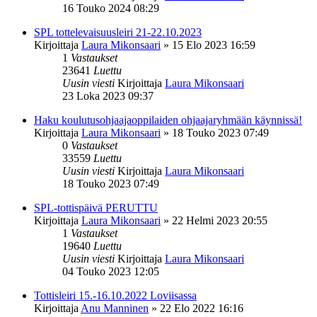
16 Touko 2024 08:29
SPL tottelevaisuusleiri 21-22.10.2023
Kirjoittaja
Laura Mikonsaari
»
15 Elo 2023 16:59
1
Vastaukset
23641
Luettu
Uusin viesti
Kirjoittaja
Laura Mikonsaari
23 Loka 2023 09:37
Haku koulutusohjaajaoppilaiden ohjaajaryhmään käynnissä!
Kirjoittaja
Laura Mikonsaari
»
18 Touko 2023 07:49
0
Vastaukset
33559
Luettu
Uusin viesti
Kirjoittaja
Laura Mikonsaari
18 Touko 2023 07:49
SPL-tottispäivä PERUTTU
Kirjoittaja
Laura Mikonsaari
»
22 Helmi 2023 20:55
1
Vastaukset
19640
Luettu
Uusin viesti
Kirjoittaja
Laura Mikonsaari
04 Touko 2023 12:05
Tottisleiri 15.-16.10.2022 Loviisassa
Kirjoittaja
Anu Manninen
»
22 Elo 2022 16:16