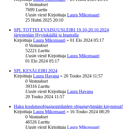
0
Vastaukset
7699
Luettu
Uusin viesti
Kirjoittaja
Laura Mikonsaari
25 Huhti 2025 20:10
SPL TOTTELEVAISUUSLEIRI 19.10-20.10.2024
järjestetään Hyvinkäällä ja Imatralla
Kirjoittaja
Laura Mikonsaari
»
01 Elo 2024 05:17
0
Vastaukset
52221
Luettu
Uusin viesti
Kirjoittaja
Laura Mikonsaari
01 Elo 2024 05:17
SPL KESÄLEIRI 2024
Kirjoittaja
Laura Havana
»
20 Touko 2024 11:57
0
Vastaukset
39316
Luettu
Uusin viesti
Kirjoittaja
Laura Havana
20 Touko 2024 11:57
Haku koulutusohjaajaoppilaiden ohjaajaryhmään käynnissä!
Kirjoittaja
Laura Mikonsaari
»
16 Touko 2024 08:29
0
Vastaukset
46526
Luettu
Uusin viesti
Kirjoittaja
Laura Mikonsaari