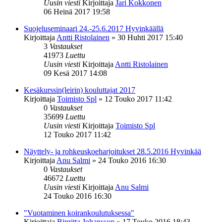
Uusin viesti
Kirjoittaja
Jari Kokkonen
06 Heinä 2017 19:58
Suojeluseminaari 24.-25.6.2017 Hyvinkäällä
Kirjoittaja
Antti Ristolainen
»
30 Huhti 2017 15:40
3
Vastaukset
41973
Luettu
Uusin viesti
Kirjoittaja
Antti Ristolainen
09 Kesä 2017 14:08
Kesäkurssin(leirin) kouluttajat 2017
Kirjoittaja
Toimisto Spl
»
12 Touko 2017 11:42
0
Vastaukset
35699
Luettu
Uusin viesti
Kirjoittaja
Toimisto Spl
12 Touko 2017 11:42
Näyttely- ja rohkeuskoeharjoitukset 28.5.2016 Hyvinkää
Kirjoittaja
Anu Salmi
»
24 Touko 2016 16:30
0
Vastaukset
46672
Luettu
Uusin viesti
Kirjoittaja
Anu Salmi
24 Touko 2016 16:30
"Vuotaminen koirankoulutuksessa"
Kirjoittaja
Birgitta Johansson
»
17 Touko 2016 18:43