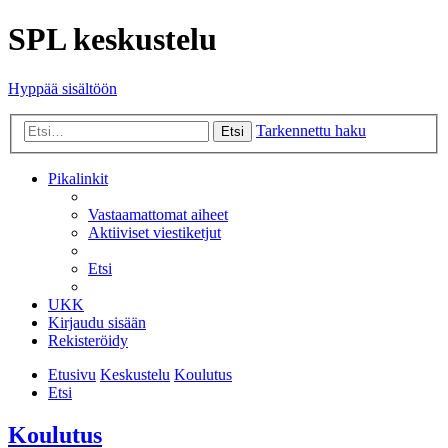
SPL keskustelu
Hyppää sisältöön
Tarkennettu haku
Etsi
Pikalinkit
Vastaamattomat aiheet
Aktiiviset viestiketjut
Etsi
UKK
Kirjaudu sisään
Rekisteröidy
Etusivu
Keskustelu
Koulutus
Etsi
Koulutus