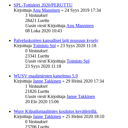
SPL-Tottisleiri 2020/PERUTTU
Kirjoittaja
Anu Manninen
»
24 Syys 2019 17:34
3
Vastaukset
28421
Luettu
Uusin viesti
Kirjoittaja
Anu Manninen
08 Loka 2020 10:43
Palveluskoirien kansalliset lajit nousuun kysely
Kirjoittaja
Toimisto Spl
»
23 Syys 2020 11:18
0
Vastaukset
23341
Luettu
Uusin viesti
Kirjoittaja
Toimisto Spl
23 Syys 2020 11:18
WUSV maalimiesten katselmus 5.9
Kirjoittaja
Janne Takkinen
»
29 Heinä 2020 17:34
1
Vastaukset
21826
Luettu
Uusin viesti
Kirjoittaja
Janne Takkinen
20 Elo 2020 15:06
Wusv Kilpailumaalimies koulutus kevätleirillä.
Kirjoittaja
Janne Takkinen
»
25 Helmi 2020 18:10
0
Vastaukset
23706
Luettu