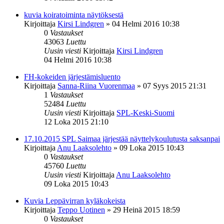
kuvia koiratoiminta näytöksestä
Kirjoittaja
Kirsi Lindgren
»
04 Helmi 2016 10:38
0
Vastaukset
43063
Luettu
Uusin viesti
Kirjoittaja
Kirsi Lindgren
04 Helmi 2016 10:38
FH-kokeiden järjestämisluento
Kirjoittaja
Sanna-Riina Vuorenmaa
»
07 Syys 2015 21:31
1
Vastaukset
52484
Luettu
Uusin viesti
Kirjoittaja
SPL-Keski-Suomi
12 Loka 2015 21:10
17.10.2015 SPL Saimaa järjestää näyttelykoulutusta saksanpai
Kirjoittaja
Anu Laaksolehto
»
09 Loka 2015 10:43
0
Vastaukset
45760
Luettu
Uusin viesti
Kirjoittaja
Anu Laaksolehto
09 Loka 2015 10:43
Kuvia Leppävirran kyläkokeista
Kirjoittaja
Teppo Uotinen
»
29 Heinä 2015 18:59
0
Vastaukset