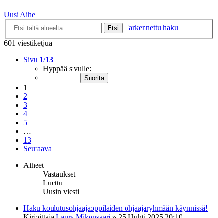
Uusi Aihe
Tarkennettu haku
Etsi
601 viestiketjua
Sivu
1
/
13
Hyppää sivulle:
1
2
3
4
5
…
13
Seuraava
Aiheet
Vastaukset
Luettu
Uusin viesti
Haku koulutusohjaajaoppilaiden ohjaajaryhmään käynnissä!
Kirjoittaja
Laura Mikonsaari
»
25 Huhti 2025 20:10