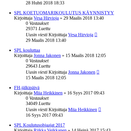
28 Huhti 2018 18:33
SPL KOETUOMARIKOULUTUS KÄYNNISTYY
Kirjoittaja
Vesa Hirvioja
»
29 Maalis 2018 13:40
0
Vastaukset
29371
Luettu
Uusin viesti
Kirjoittaja
Vesa Hirvioja
29 Maalis 2018 13:40
SPL kouluttaa
Kirjoittaja
Jonna Jakonen
»
15 Maalis 2018 12:05
0
Vastaukset
29643
Luettu
Uusin viesti
Kirjoittaja
Jonna Jakonen
15 Maalis 2018 12:05
FH-jälkipäivä
Kirjoittaja
Miia Heikkinen
»
16 Syys 2017 09:43
0
Vastaukset
34049
Luettu
Uusin viesti
Kirjoittaja
Miia Heikkinen
16 Syys 2017 09:43
SPL Koulutusohjaajat 2017
Kirjoittaja
Riikka Veikkanen
»
14 Heinä 2017 15:43