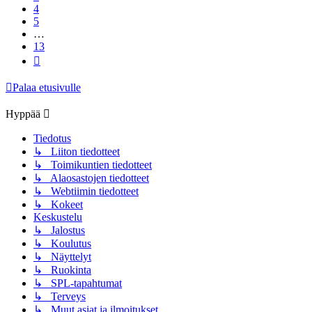
4
5
…
13
Seuraava
Palaa etusivulle
Hyppää
Tiedotus
↳ Liiton tiedotteet
↳ Toimikuntien tiedotteet
↳ Alaosastojen tiedotteet
↳ Webtiimin tiedotteet
↳ Kokeet
Keskustelu
↳ Jalostus
↳ Koulutus
↳ Näyttelyt
↳ Ruokinta
↳ SPL-tapahtumat
↳ Terveys
↳ Muut asiat ja ilmoitukset