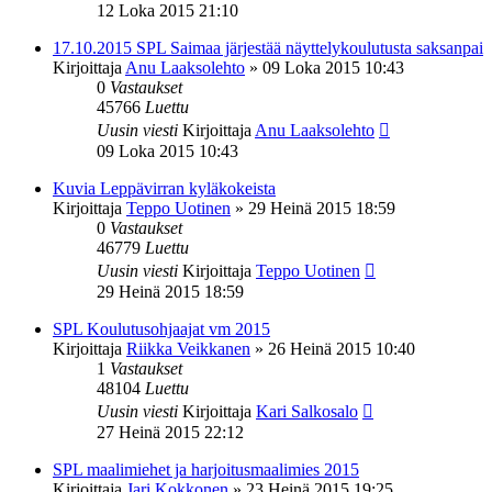
12 Loka 2015 21:10
17.10.2015 SPL Saimaa järjestää näyttelykoulutusta saksanpai
Kirjoittaja
Anu Laaksolehto
»
09 Loka 2015 10:43
0
Vastaukset
45766
Luettu
Uusin viesti
Kirjoittaja
Anu Laaksolehto
09 Loka 2015 10:43
Kuvia Leppävirran kyläkokeista
Kirjoittaja
Teppo Uotinen
»
29 Heinä 2015 18:59
0
Vastaukset
46779
Luettu
Uusin viesti
Kirjoittaja
Teppo Uotinen
29 Heinä 2015 18:59
SPL Koulutusohjaajat vm 2015
Kirjoittaja
Riikka Veikkanen
»
26 Heinä 2015 10:40
1
Vastaukset
48104
Luettu
Uusin viesti
Kirjoittaja
Kari Salkosalo
27 Heinä 2015 22:12
SPL maalimiehet ja harjoitusmaalimies 2015
Kirjoittaja
Jari Kokkonen
»
23 Heinä 2015 19:25