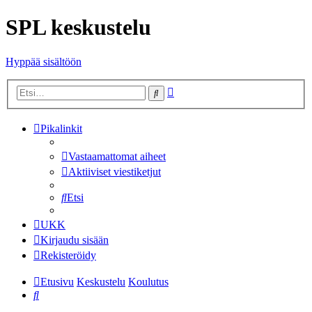
SPL keskustelu
Hyppää sisältöön
Tarkennettu
Etsi
haku
Pikalinkit
Vastaamattomat aiheet
Aktiiviset viestiketjut
Etsi
UKK
Kirjaudu sisään
Rekisteröidy
Etusivu
Keskustelu
Koulutus
Etsi