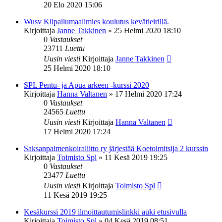
20 Elo 2020 15:06
Wusv Kilpailumaalimies koulutus kevätleirillä.
Kirjoittaja
Janne Takkinen
»
25 Helmi 2020 18:10
0
Vastaukset
23711
Luettu
Uusin viesti
Kirjoittaja
Janne Takkinen
25 Helmi 2020 18:10
SPL Pentu- ja Apua arkeen -kurssi 2020
Kirjoittaja
Hanna Valtanen
»
17 Helmi 2020 17:24
0
Vastaukset
24565
Luettu
Uusin viesti
Kirjoittaja
Hanna Valtanen
17 Helmi 2020 17:24
Saksanpaimenkoiraliitto ry järjestää Koetoimitsija 2 kurssin
Kirjoittaja
Toimisto Spl
»
11 Kesä 2019 19:25
0
Vastaukset
23477
Luettu
Uusin viesti
Kirjoittaja
Toimisto Spl
11 Kesä 2019 19:25
Kesäkurssi 2019 ilmoittautumislinkki auki etusivulla
Kirjoittaja
Toimisto Spl
»
04 Kesä 2019 08:51