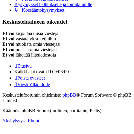
Kysymykset hallitukselle ja toimikunnille
↳ Koesääntökysymykset
Keskustelualueen oikeudet
Et voi
kirjoittaa uusia viestejä
Et voi
vastata viestiketjuihin
Et voi
muokata omia viestejäsi
Et voi
poistaa omia viestejäsi
Et voi
lähettää liitetiedostoja
Etusivu
Kaikki ajat ovat
UTC+03:00
Poista evästeet
Viesti Ylläpidolle
Keskustelufoorumin ohjelmisto
phpBB
® Forum Software © phpBB
Limited
Käännös: phpBB Suomi (lurttinen, harritapio, Pettis)
Yksityisyys
|
Ehdot