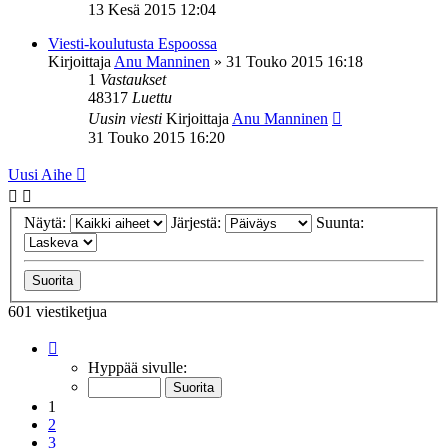
13 Kesä 2015 12:04
Viesti-koulutusta Espoossa
Kirjoittaja
Anu Manninen
»
31 Touko 2015 16:18
1
Vastaukset
48317
Luettu
Uusin viesti
Kirjoittaja
Anu Manninen
31 Touko 2015 16:20
Uusi Aihe
Näytä:
Järjestä:
Suunta:
601 viestiketjua
Sivu
1
/
13
Hyppää sivulle:
1
2
3