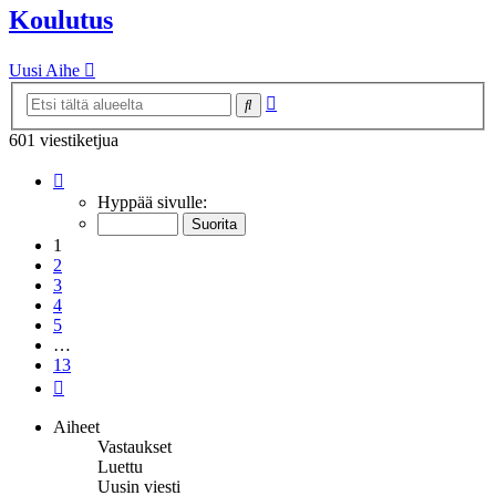
Koulutus
Uusi Aihe
Tarkennettu
Etsi
haku
601 viestiketjua
Sivu
1
/
13
Hyppää sivulle:
1
2
3
4
5
…
13
Seuraava
Aiheet
Vastaukset
Luettu
Uusin viesti