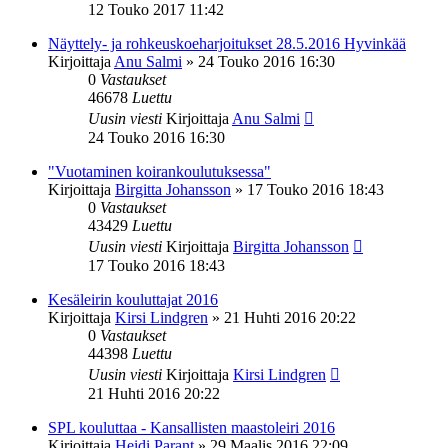
12 Touko 2017 11:42
Näyttely- ja rohkeuskoeharjoitukset 28.5.2016 Hyvinkää
Kirjoittaja
Anu Salmi
»
24 Touko 2016 16:30
0
Vastaukset
46678
Luettu
Uusin viesti
Kirjoittaja
Anu Salmi
24 Touko 2016 16:30
"Vuotaminen koirankoulutuksessa"
Kirjoittaja
Birgitta Johansson
»
17 Touko 2016 18:43
0
Vastaukset
43429
Luettu
Uusin viesti
Kirjoittaja
Birgitta Johansson
17 Touko 2016 18:43
Kesäleirin kouluttajat 2016
Kirjoittaja
Kirsi Lindgren
»
21 Huhti 2016 20:22
0
Vastaukset
44398
Luettu
Uusin viesti
Kirjoittaja
Kirsi Lindgren
21 Huhti 2016 20:22
SPL kouluttaa - Kansallisten maastoleiri 2016
Kirjoittaja
Heidi Parant
»
29 Maalis 2016 22:09