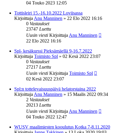
04 Touko 2023 12:05
Tottisleiri 15.-16.10.2022 Loviisassa
Kirjoittaja
Anu Manninen
»
22 Elo 2022 16:16
0
Vastaukset
23747
Luettu
Uusin viesti
Kirjoittaja
Anu Manninen
22 Elo 2022 16:16
Spl- kesäkurssi Pieksämäellä 9-16.7.2022
Kirjoittaja
Toimisto Spl
»
02 Kesä 2022 23:07
0
Vastaukset
27217
Luettu
Uusin viesti
Kirjoittaja
Toimisto Spl
02 Kesä 2022 23:07
Spl:n tottelevaisuuspäivä helatorstaina 2022
Kirjoittaja
Anu Manninen
»
15 Maalis 2022 09:34
2
Vastaukset
20213
Luettu
Uusin viesti
Kirjoittaja
Anu Manninen
04 Touko 2022 12:47
WUSV maalimiesten kooulutus Kotka 7-8.11.2020
Kirjoittaja
Janne Takkinen
»
13 Loka 2020 19:03