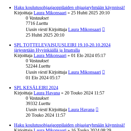
Haku koulutusohjaajaoppilaiden ohjaajaryhmään käynnissä!
Kirjoittaja
Laura Mikonsaari
»
25 Huhti 2025 20:10
0
Vastaukset
7716
Luettu
Uusin viesti
Kirjoittaja
Laura Mikonsaari
25 Huhti 2025 20:10
SPL TOTTELEVAISUUSLEIRI 19.10-20.10.2024
järjestetään Hyvinkäällä ja Imatralla
Kirjoittaja
Laura Mikonsaari
»
01 Elo 2024 05:17
0
Vastaukset
52244
Luettu
Uusin viesti
Kirjoittaja
Laura Mikonsaari
01 Elo 2024 05:17
SPL KESÄLEIRI 2024
Kirjoittaja
Laura Havana
»
20 Touko 2024 11:57
0
Vastaukset
39332
Luettu
Uusin viesti
Kirjoittaja
Laura Havana
20 Touko 2024 11:57
Haku koulutusohjaajaoppilaiden ohjaajaryhmään käynnissä!
Kirjoittaja
Laura Mikonsaari
»
16 Touko 2024 08:29